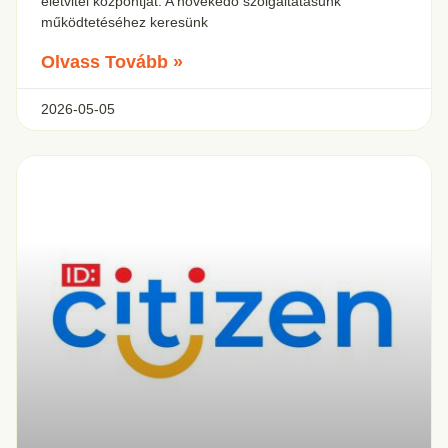
életvitel központját. A növekedő szolgáltatásunk
működtetéséhez keresünk
Olvass Tovább »
2026-05-05