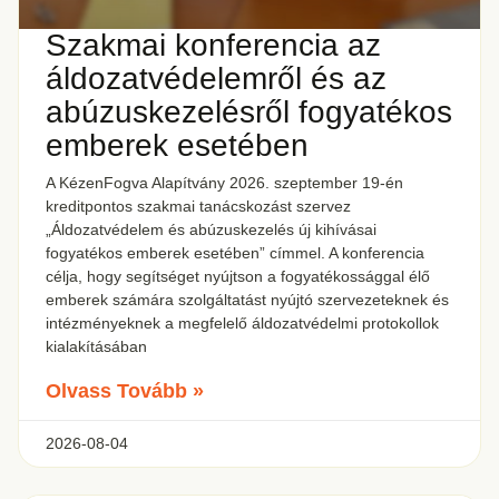
Szakmai konferencia az
áldozatvédelemről és az
abúzuskezelésről fogyatékos
emberek esetében
A KézenFogva Alapítvány 2026. szeptember 19-én
kreditpontos szakmai tanácskozást szervez
„Áldozatvédelem és abúzuskezelés új kihívásai
fogyatékos emberek esetében” címmel. A konferencia
célja, hogy segítséget nyújtson a fogyatékossággal élő
emberek számára szolgáltatást nyújtó szervezeteknek és
intézményeknek a megfelelő áldozatvédelmi protokollok
kialakításában
Olvass Tovább »
2026-08-04