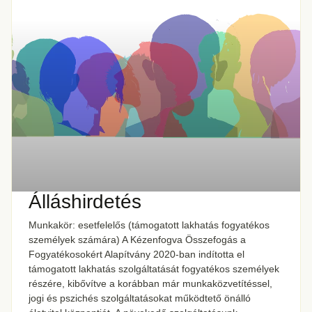
Álláshirdetés
Munkakör: esetfelelős (támogatott lakhatás fogyatékos
személyek számára) A Kézenfogva Összefogás a
Fogyatékosokért Alapítvány 2020-ban indította el
támogatott lakhatás szolgáltatását fogyatékos személyek
részére, kibővítve a korábban már munkaközvetítéssel,
jogi és pszichés szolgáltatásokat működtető önálló