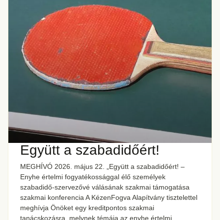
Együtt a szabadidőért!
MEGHÍVÓ 2026. május 22. „Együtt a szabadidőért! –
Enyhe értelmi fogyatékossággal élő személyek
szabadidő-szervezővé válásának szakmai támogatása
szakmai konferencia A KézenFogva Alapítvány tisztelettel
meghívja Önöket egy kreditpontos szakmai
tanácskozásra, melynek témája az enyhe értelmi