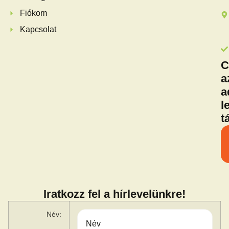
Fiókom
Kapcsolat
C
a
a
l
t
Iratkozz fel a hírlevelünkre!
Név: