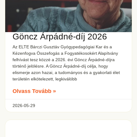
Göncz Árpádné-díj 2026
Az ELTE Bárczi Gusztáv Gyógypedagógiai Kar és a
Kézenfogva Összefogás a Fogyatékosokért Alapítvány
felhívást tesz közzé a 2026. évi Göncz Árpádné-díjra
történő jelölésre. A Göncz Árpádné-díj célja, hogy
elismerje azon hazai, a tudományos és a gyakorlati élet
területén elkötelezett, legkiválóbb
Olvass Tovább »
2026-05-29