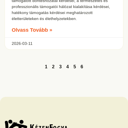
támogatott döntéshozatal kérdései, a természetes és
professzionális támogatói hálózat kialakítása kérdései,
hatékony támogatás kérdései meghatározott
életterületeken és élethelyzetekben.
Olvass Tovább »
2026-03-11
1
2
3
4
5
6