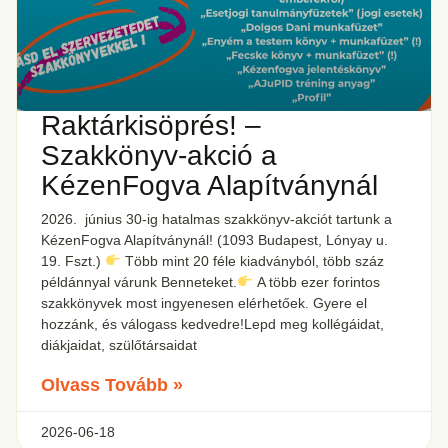
Raktárkisöprés! –
Szakkönyv-akció a
KézenFogva Alapítványnál
2026. június 30-ig hatalmas szakkönyv-akciót tartunk a
KézenFogva Alapítványnál! (1093 Budapest, Lónyay u.
19. Fszt.)
Több mint 20 féle kiadványból, több száz
példánnyal várunk Benneteket.
A több ezer forintos
szakkönyvek most ingyenesen elérhetőek. Gyere el
hozzánk, és válogass kedvedre!Lepd meg kollégáidat,
diákjaidat, szülőtársaidat
Olvass Tovább »
2026-06-18