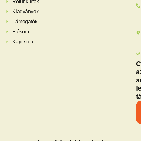
Rólunk írták
Kiadványok
Támogatók
Fiókom
Kapcsolat
C
a
a
l
t