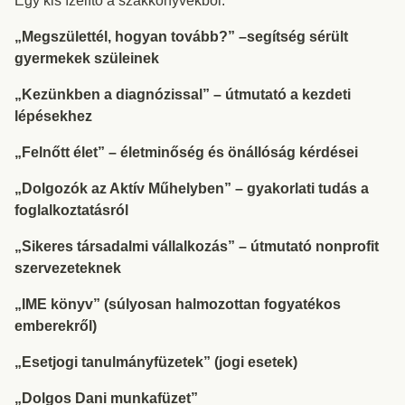
Egy kis ízelítő a szakkönyvekből:
„Megszülettél, hogyan tovább?” –segítség sérült
gyermekek szüleinek
„Kezünkben a diagnózissal” – útmutató a kezdeti
lépésekhez
„Felnőtt élet” – életminőség és önállóság kérdései
„Dolgozók az Aktív Műhelyben” – gyakorlati tudás a
foglalkoztatásról
„Sikeres társadalmi vállalkozás” – útmutató nonprofit
szervezeteknek
„IME könyv” (súlyosan halmozottan fogyatékos
emberekről)
„Esetjogi tanulmányfüzetek” (jogi esetek)
„Dolgos Dani munkafüzet”