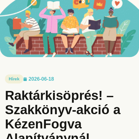
Hírek
2026-06-18
Raktárkisöprés! –
Szakkönyv-akció a
KézenFogva
Alapítványnál