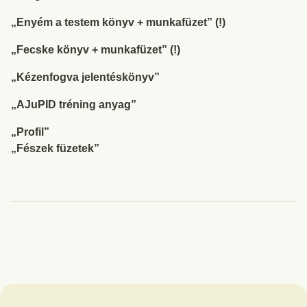
„Enyém a testem könyv + munkafüzet” (!)
„Fecske könyv + munkafüzet” (!)
„Kézenfogva jelentéskönyv”
„AJuPID tréning anyag”
„Profil”
„Fészek füzetek”