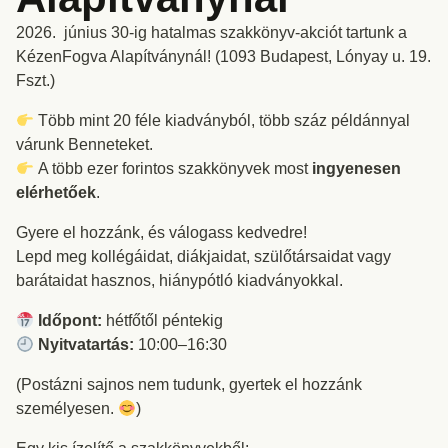
2026. június 30-ig hatalmas szakkönyv-akciót tartunk a
KézenFogva Alapítványnál! (1093 Budapest, Lónyay u. 19.
Fszt.)
Több mint 20 féle kiadványból, több száz példánnyal
várunk Benneteket.
A több ezer forintos szakkönyvek most
ingyenesen
elérhetőek
.
Gyere el hozzánk, és válogass kedvedre!
Lepd meg kollégáidat, diákjaidat, szülőtársaidat vagy
barátaidat hasznos, hiánypótló kiadványokkal.
Időpont:
hétfőtől péntekig
Nyitvatartás:
10:00–16:30
(Postázni sajnos nem tudunk, gyertek el hozzánk
személyesen.
)