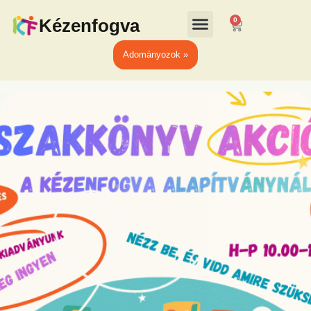
Kézenfogva
0
Adományozok »