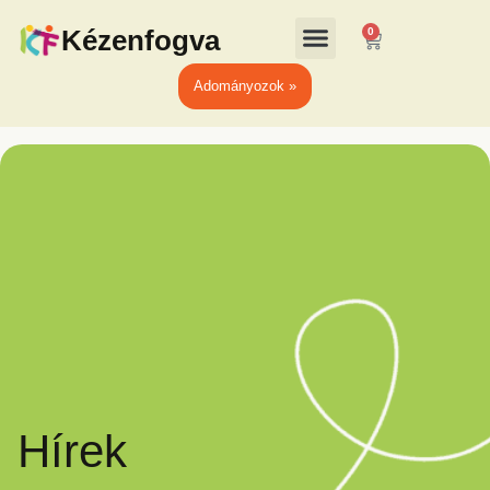
Kézenfogva
0
Adományozok »
Hírek