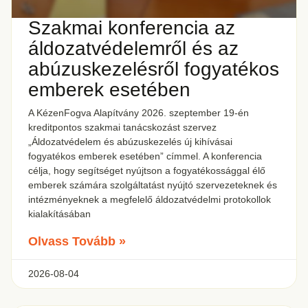
Szakmai konferencia az
áldozatvédelemről és az
abúzuskezelésről fogyatékos
emberek esetében
A KézenFogva Alapítvány 2026. szeptember 19-én
kreditpontos szakmai tanácskozást szervez
„Áldozatvédelem és abúzuskezelés új kihívásai
fogyatékos emberek esetében” címmel. A konferencia
célja, hogy segítséget nyújtson a fogyatékossággal élő
emberek számára szolgáltatást nyújtó szervezeteknek és
intézményeknek a megfelelő áldozatvédelmi protokollok
kialakításában
Olvass Tovább »
2026-08-04