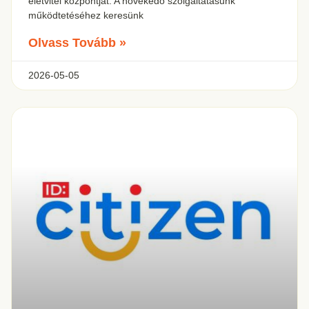
életvitel központját. A növekedő szolgáltatásunk
működtetéséhez keresünk
Olvass Tovább »
2026-05-05