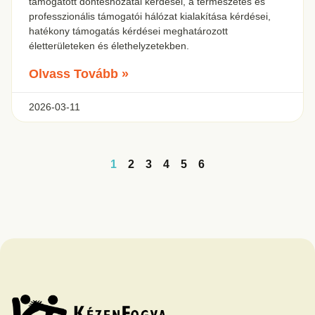
támogatott döntéshozatal kérdései, a természetes és
professzionális támogatói hálózat kialakítása kérdései,
hatékony támogatás kérdései meghatározott
életterületeken és élethelyzetekben.
Olvass Tovább »
2026-03-11
1
2
3
4
5
6