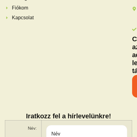
Fiókom
Kapcsolat
C
a
a
l
t
Iratkozz fel a hírlevelünkre!
Név: