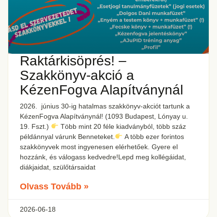
Raktárkisöprés! –
Szakkönyv-akció a
KézenFogva Alapítványnál
2026. június 30-ig hatalmas szakkönyv-akciót tartunk a
KézenFogva Alapítványnál! (1093 Budapest, Lónyay u.
19. Fszt.)
Több mint 20 féle kiadványból, több száz
példánnyal várunk Benneteket.
A több ezer forintos
szakkönyvek most ingyenesen elérhetőek. Gyere el
hozzánk, és válogass kedvedre!Lepd meg kollégáidat,
diákjaidat, szülőtársaidat
Olvass Tovább »
2026-06-18