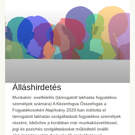
Álláshirdetés
Munkakör: esetfelelős (támogatott lakhatás fogyatékos
személyek számára) A Kézenfogva Összefogás a
Fogyatékosokért Alapítvány 2020-ban indította el
támogatott lakhatás szolgáltatását fogyatékos személyek
részére, kibővítve a korábban már munkaközvetítéssel,
jogi és pszichés szolgáltatásokat működtető önálló