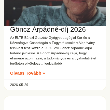
Göncz Árpádné-díj 2026
Az ELTE Bárczi Gusztáv Gyógypedagógiai Kar és a
Kézenfogva Összefogás a Fogyatékosokért Alapítvány
felhívást tesz közzé a 2026. évi Göncz Árpádné-díjra
történő jelölésre. A Göncz Árpádné-díj célja, hogy
elismerje azon hazai, a tudományos és a gyakorlati élet
területén elkötelezett, legkiválóbb
Olvass Tovább »
2026-05-29