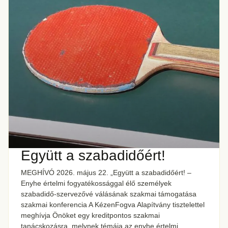
Együtt a szabadidőért!
MEGHÍVÓ 2026. május 22. „Együtt a szabadidőért! –
Enyhe értelmi fogyatékossággal élő személyek
szabadidő-szervezővé válásának szakmai támogatása
szakmai konferencia A KézenFogva Alapítvány tisztelettel
meghívja Önöket egy kreditpontos szakmai
tanácskozásra, melynek témája az enyhe értelmi