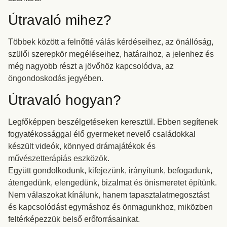
Útravaló mihez?
Többek között a felnőtté válás kérdéseihez, az önállóság,
szülői szerepkör megéléseihez, határaihoz, a jelenhez és
még nagyobb részt a jövőhöz kapcsolódva, az
öngondoskodás jegyében.
Útravaló hogyan?
Legfőképpen beszélgetéseken keresztül. Ebben segítenek
fogyatékossággal élő gyermeket nevelő családokkal
készült videók, könnyed drámajátékok és
művészetterápiás eszközök.
Együtt gondolkodunk, kifejezünk, irányítunk, befogadunk,
átengedünk, elengedünk, bizalmat és önismeretet építünk.
Nem válaszokat kínálunk, hanem tapasztalatmegosztást
és kapcsolódást egymáshoz és önmagunkhoz, miközben
feltérképezzük belső erőforrásainkat.