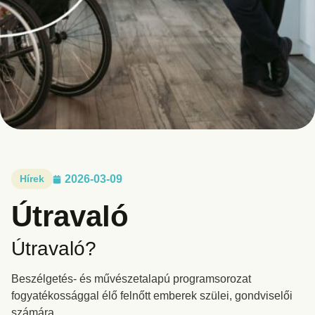
Hírek
2026-03-09
Útravaló
Útravaló?
Beszélgetés- és művészetalapú programsorozat
fogyatékossággal élő felnőtt emberek szülei, gondviselői
számára.