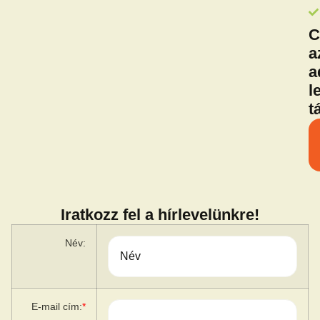
C
a
a
l
t
Iratkozz fel a hírlevelünkre!
Név:
E-mail cím:
*