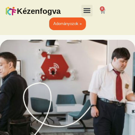
Kézenfogva
0
Adományozok »