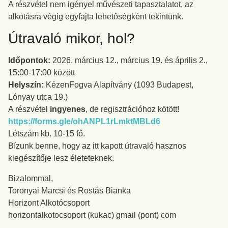
A részvétel nem igényel művészeti tapasztalatot, az
alkotásra végig egyfajta lehetőségként tekintünk.
Útravaló mikor, hol?
Időpontok:
2026. március 12., március 19. és április 2.,
15:00-17:00 között
Helyszín:
KézenFogva Alapítvány (1093 Budapest,
Lónyay utca 19.)
A részvétel
ingyenes
, de regisztrációhoz kötött!
https://forms.gle/ohANPL1rLmktMBLd6
Létszám kb. 10-15 fő.
Bízunk benne, hogy az itt kapott útravaló hasznos
kiegészítője lesz életeteknek.
Bizalommal,
Toronyai Marcsi és Rostás Bianka
Horizont Alkotócsoport
horizontalkotocsoport (kukac) gmail (pont) com