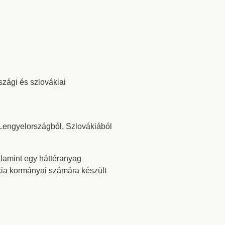
zági és szlovákiai
Lengyelországból, Szlovákiából
alamint egy háttéranyag
ia kormányai számára készült