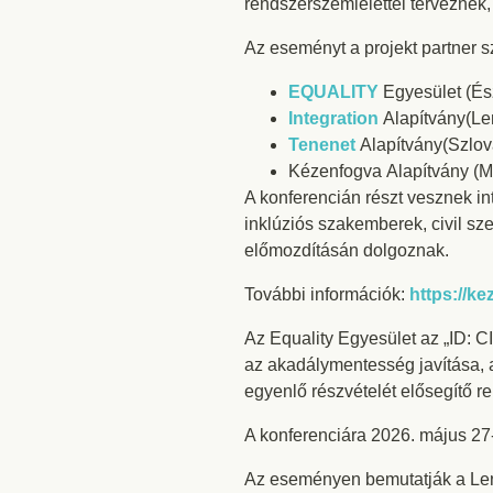
rendszerszemlélettel terveznek
Az eseményt a projekt partner s
EQUALITY
Egyesület (É
Integration
Alapítvány(Le
Tenenet
Alapítvány(Szlov
Kézenfogva Alapítvány (
A konferencián részt vesznek in
inklúziós szakemberek, civil s
előmozdításán dolgoznak.
További információk:
https://ke
Az Equality Egyesület az „ID: 
az akadálymentesség javítása, 
egyenlő részvételét elősegítő 
A konferenciára 2026. május 27-
Az eseményen bemutatják a Len