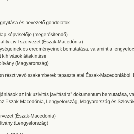
gnyitása és bevezető gondolatok
lap képviselője (megerősítendő)
lity civil szervezet (Észak-Macedónia)
ységeinek és eredményeinek bemutatása, valamint a lengyelors
 kihívások áttekintése
pítvány (Magyarország)
n részt vevő szakemberek tapasztalatai Észak-Macedóniából, 
ajánlások az inkluzivitás javítására” dokumentum bemutatása, v
a az Észak-Macedónia, Lengyelország, Magyarország és Szlovák
szervezet (Észak-Macedónia)
pítvány (Lengyelország)