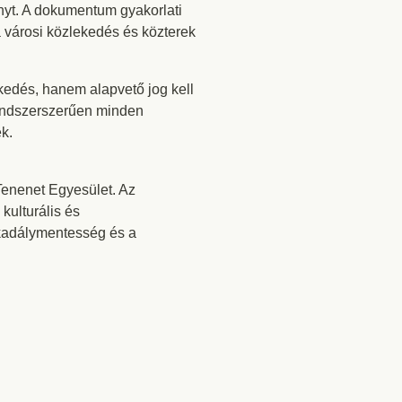
ányt. A dokumentum gyakorlati
 városi közlekedés és közterek
.
kedés, hanem alapvető jog kell
rendszerszerűen minden
ek.
Tenenet Egyesület. Az
kulturális és
 akadálymentesség és a