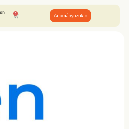
ish
0
Adományozok »