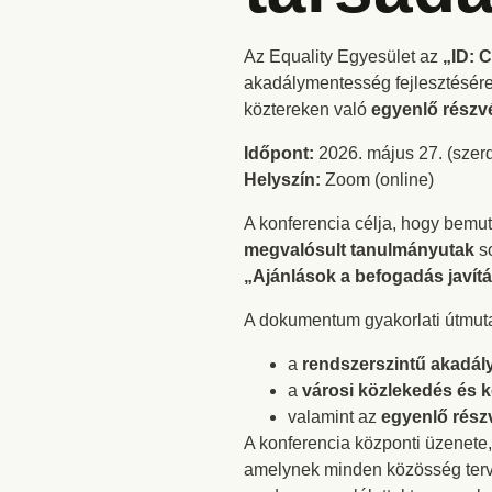
Az Equality Egyesület az
„ID: 
akadálymentesség fejlesztésére
köztereken való
egyenlő részv
Időpont:
2026. május 27. (szerd
Helyszín:
Zoom (online)
A konferencia célja, hogy bemu
megvalósult tanulmányutak
so
„Ajánlások a befogadás javítá
A dokumentum gyakorlati útmutat
a
rendszerszintű akadá
a
városi közlekedés és k
valamint az
egyenlő rész
A konferencia központi üzenete
amelynek minden közösség terve