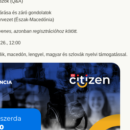
aszok (Q&A)
árása és záró gondolatok
szervezet (Észak-Macedónia)
enes, azonban regisztrációhoz kötött.
26., 12:00
lik, macedón, lengyel, magyar és szlovák nyelvi támogatással.