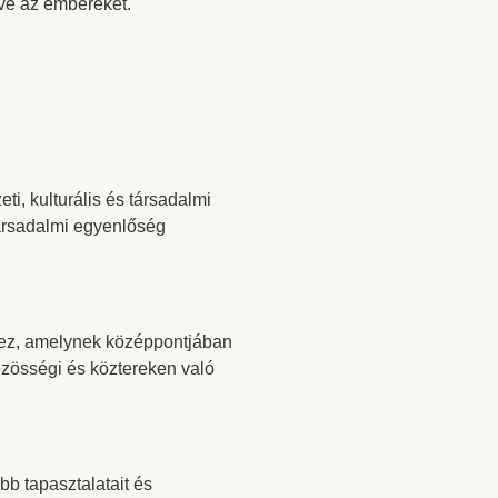
tve az embereket.
i, kulturális és társadalmi
társadalmi egyenlőség
rvez, amelynek középpontjában
zösségi és köztereken való
b tapasztalatait és