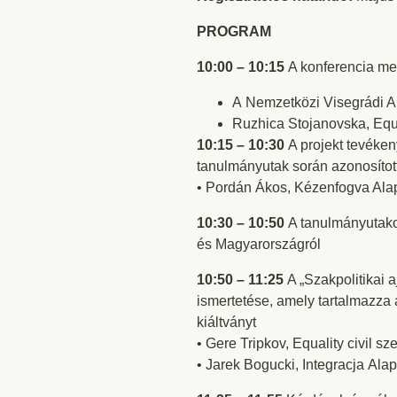
PROGRAM
10:00 – 10:15
A konferencia me
A Nemzetközi Visegrádi A
Ruzhica Stojanovska, Equa
10:15 – 10:30
A projekt tevéken
tanulmányutak során azonosított
• Pordán Ákos, Kézenfogva Ala
10:30 – 10:50
A tanulmányutako
és Magyarországról
10:50 – 11:25
A „Szakpolitikai 
ismertetése, amely tartalmazz
kiáltványt
• Gere Tripkov, Equality civil 
• Jarek Bogucki, Integracja Ala