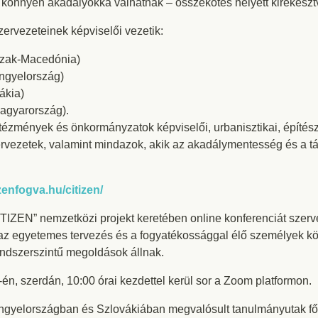
, könnyen akadályokká válhatnak – összekötés helyett kirekesz
zervezeteinek képviselői vezetik:
szak-Macedónia)
ngyelország)
ákia)
Magyarország).
tézmények és önkormányzatok képviselői, urbanisztikai, építészet
zervezetek, valamint mindazok, akik az akadálymentesség és a 
zenfogva.hu/citizen/
CITIZEN” nemzetközi projekt keretében online konferenciát sze
az egyetemes tervezés és a fogyatékossággal élő személyek kö
rendszerszintű megoldások állnak.
én, szerdán, 10:00 órai kezdettel kerül sor a Zoom platformon.
gyelországban és Szlovákiában megvalósult tanulmányutak főb