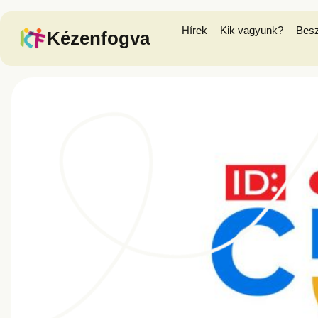
Hírek
Kik vagyunk?
Bes
Kézenfogva