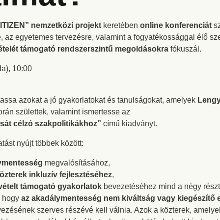
CITIZEN” nemzetközi projekt
keretében
online konferenciát
sz
, az egyetemes tervezésre, valamint a fogyatékossággal élő s
ételét támogató rendszerszintű megoldásokra
fókuszál.
a), 10:00
tassa azokat a jó gyakorlatokat és tanulságokat, amelyek
Lengy
rán születtek, valamint ismertesse az
sát célzó szakpolitikákhoz”
című kiadványt.
ást nyújt többek között:
lymentesség
megvalósításához,
özterek inkluzív fejlesztéséhez
,
vételt támogató gyakorlatok
bevezetéséhez mind a négy részt
, hogy
az akadálymentesség nem kiváltság vagy kiegészítő 
zésének szerves részévé kell válnia. Azok a közterek, amely