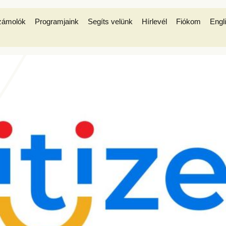
zámolók
Programjaink
Segíts velünk
Hírlevél
Fiókom
Engl