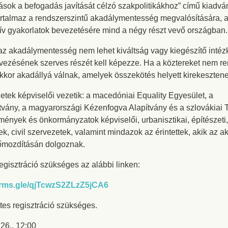
ások a befogadás javítását célzó szakpolitikákhoz” című kiadv
tartalmaz a rendszerszintű akadálymentesség megvalósítására, a
uzív gyakorlatok bevezetésére mind a négy részt vevő országban
 az akadálymentesség nem lehet kiváltság vagy kiegészítő intéz
vezésének szerves részét kell képezze. Ha a köztereket nem 
kkor akadállyá válnak, amelyek összekötés helyett kirekeszten
zetek képviselői vezetik: a macedóniai Equality Egyesület, a
ítvány, a magyarországi Kézenfogva Alapítvány és a szlovákiai 
nyek és önkormányzatok képviselői, urbanisztikai, építészeti, 
k, civil szervezetek, valamint mindazok az érintettek, akik az
lőmozdításán dolgoznak.
regisztráció szükséges az alábbi linken:
forms.gle/qjTcwzS2ZLzZ5jCA6
etes regisztráció szükséges.
26., 12:00