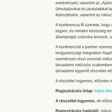
eredményeit, valamint az „Ajánl
útmutatásokat és javaslatokat 
fejlesztésére, valamint az inkl
A konferencia fő üzenete, hogy
legyen, és minden közösség ter
állampolgár számára tervezik, a
A konferenciát a partner szerve
lengyelországi Integration Alap
eseményen részt vesznek intézmé
társadalmi inklúziós szakembere
társadalmi egyenlő részvétel e
A részvétel ingyenes, előzetes 
Regisztrációs űrlap:
https://
A részvétel ingyenes
, de előz
Regisztrációs határidő:
május 