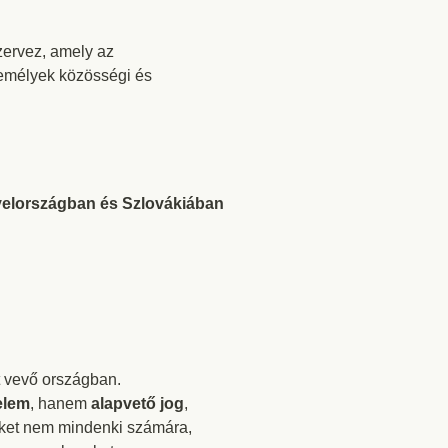
ervez, amely az
zemélyek közösségi és
elországban és Szlovákiában
 vevő országban.
elem
, hanem
alapvető jog
,
eket nem mindenki számára,