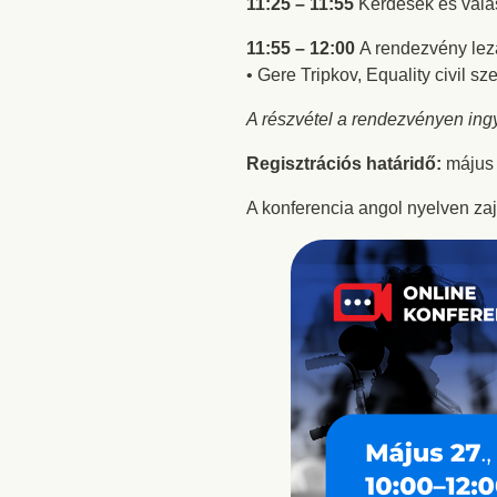
11:25 – 11:55
Kérdések és vál
11:55 – 12:00
A rendezvény lez
• Gere Tripkov, Equality civil 
A részvétel a rendezvényen ingy
Regisztrációs határidő:
május 
A konferencia angol nyelven zaj