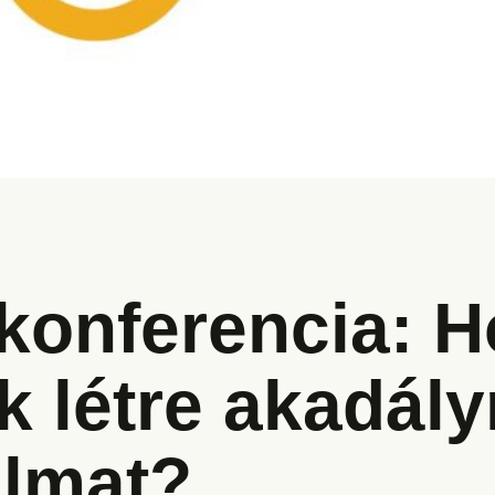
 konferencia: 
k létre akadál
almat?