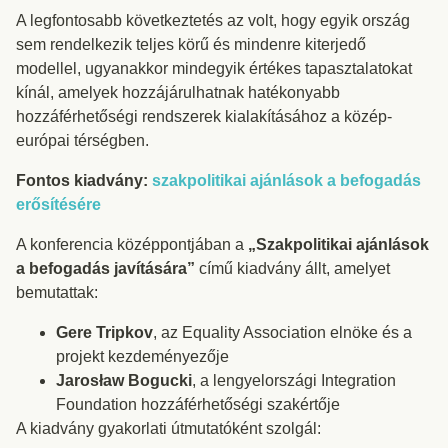
A legfontosabb következtetés az volt, hogy egyik ország
sem rendelkezik teljes körű és mindenre kiterjedő
modellel, ugyanakkor mindegyik értékes tapasztalatokat
kínál, amelyek hozzájárulhatnak hatékonyabb
hozzáférhetőségi rendszerek kialakításához a közép-
európai térségben.
Fontos kiadvány:
szakpolitikai ajánlások a befogadás
erősítésére
A konferencia középpontjában a
„Szakpolitikai ajánlások
a befogadás javítására”
című kiadvány állt, amelyet
bemutattak:
Gere Tripkov
, az Equality Association elnöke és a
projekt kezdeményezője
Jarosław Bogucki
, a lengyelországi Integration
Foundation hozzáférhetőségi szakértője
A kiadvány gyakorlati útmutatóként szolgál: