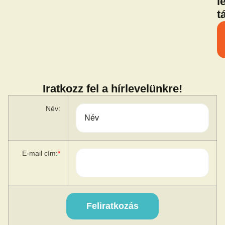
l
t
Iratkozz fel a hírlevelünkre!
Név:
E-mail cím:
*