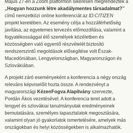
Május 27-én a Zoom platformon sikeresen megrendezték a
„Hogyan hozzunk létre akadálymentes társadalmat?”
című nemzetközi online konferenciát az
ID:CITIZEN
projekt keretében. Az esemény célja a hozzáférhetőség
javítása, az egyetemes tervezés előmozdítása, valamint a
fogyatékossággal élő személyek közéletben és
közösségben való egyenlő részvételét biztosító
rendszerszintű megoldások elősegítése volt Észak-
Macedóniában, Lengyelországban, Magyarországon és
Szlovákiában.
A projekt záró eseményeként a konferencia a négy ország
releváns képviselőit hozta össze. A rendezvényt a
magyarországi
KézenFogva Alapítvány
szervezte,
Pordán Ákos vezetésével. A konferencia teret adott a
lengyel és szlovákiai tanulmányutak eredményeinek
bemutatására, személyes tapasztalatok megosztására,
valamint olyan jó gyakorlatok ismertetésére, amelyek más
országokban és helyi közösségekben is alkalmazhatók.