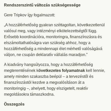
Rendszerszintű változás szükségessége
Gere Tripkov így fogalmazott:
„A hozzáférhetőség gyakran széttagoltan, következetlenül
valósul meg, vagy intézményi elkötelezettségtől függ.
Erősebb koordinációra, monitoringra, finanszírozásra és
elszámoltathatóságra van szükség ahhoz, hogy a
hozzáférhetőség a mindennapi élet mérhető valóságává
váljon, ne csupán deklaratív vállalás maradjon.”
A kiadvány hangsúlyozza, hogy a hozzáférhetőség
megteremtésének k
övetkezetes folyamatnak
kell lennie,
amely minden szakaszba beépül – a tervezéstől és
finanszírozástól kezdve a megvalósításon át a
monitoringig –, ahelyett, hogy elszigetelt, reaktív
megoldásokra támaszkodna.
Összegzés