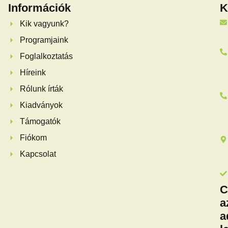
Információk
K
Kik vagyunk?
Programjaink
Foglalkoztatás
Híreink
Rólunk írták
Kiadványok
Támogatók
Fiókom
Kapcsolat
C
a
a