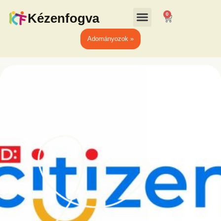
Kézenfogva
0
Adományozok »