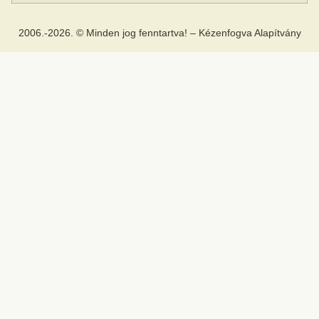
2006.-2026. © Minden jog fenntartva! – Kézenfogva Alapítvány