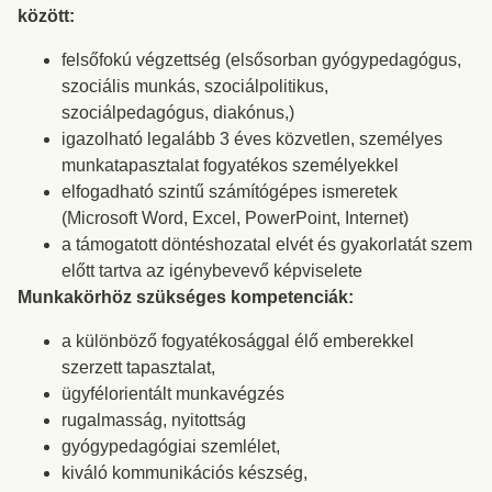
között:
felsőfokú végzettség (elsősorban gyógypedagógus,
szociális munkás, szociálpolitikus,
szociálpedagógus, diakónus,)
igazolható legalább 3 éves közvetlen, személyes
munkatapasztalat fogyatékos személyekkel
elfogadható szintű számítógépes ismeretek
(Microsoft Word, Excel, PowerPoint, Internet)
a támogatott döntéshozatal elvét és gyakorlatát szem
előtt tartva az igénybevevő képviselete
Munkakörhöz szükséges kompetenciák:
a különböző fogyatékosággal élő emberekkel
szerzett tapasztalat,
ügyfélorientált munkavégzés
rugalmasság, nyitottság
gyógypedagógiai szemlélet,
kiváló kommunikációs készség,