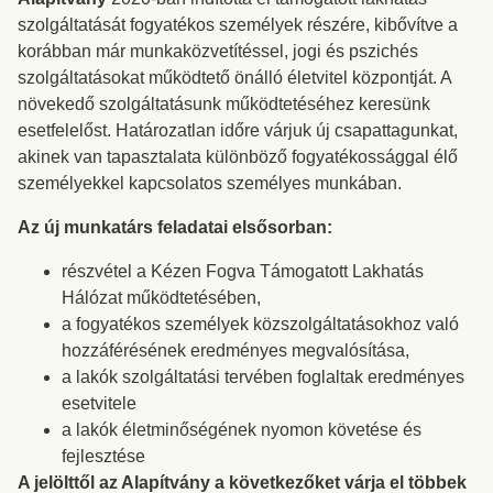
szolgáltatását fogyatékos személyek részére, kibővítve a
korábban már munkaközvetítéssel, jogi és pszichés
szolgáltatásokat működtető önálló életvitel központját. A
növekedő szolgáltatásunk működtetéséhez keresünk
esetfelelőst. Határozatlan időre várjuk új csapattagunkat,
akinek van tapasztalata különböző fogyatékossággal élő
személyekkel kapcsolatos személyes munkában.
Az új munkatárs feladatai elsősorban:
részvétel a Kézen Fogva Támogatott Lakhatás
Hálózat működtetésében,
a fogyatékos személyek közszolgáltatásokhoz való
hozzáférésének eredményes megvalósítása,
a lakók szolgáltatási tervében foglaltak eredményes
esetvitele
a lakók életminőségének nyomon követése és
fejlesztése
A jelölttől az Alapítvány a következőket várja el többek