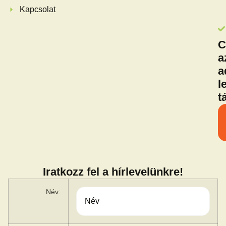
Kapcsolat
C
a
a
l
t
Iratkozz fel a hírlevelünkre!
Név: