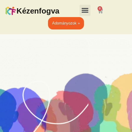
Kézenfogva
0
Adományozok »