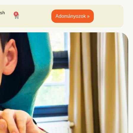
ish
0
Adományozok »