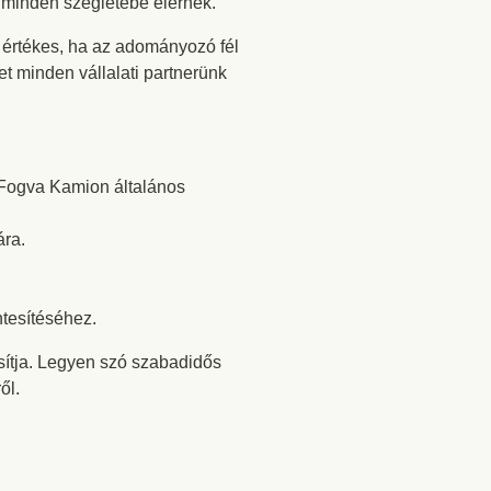
 minden szegletébe elérnek.
értékes, ha az adományozó fél
t minden vállalati partnerünk
nFogva Kamion általános
ára.
tesítéséhez.
ósítja. Legyen szó szabadidős
ől.