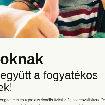
toknak
együtt a fogyatékos
ek!
lengedhetetlen a professzionális üzleti világ szerepvállalása. O