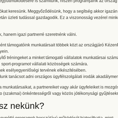
k együttműködésére is számítunk, hiszen programjaink az ország
kat keresünk. Meggyőződésünk, hogy a segítség akkor igazán 
etán üzleti tudással gazdagodik. Ez a viszonosság vezérel minke
 hanem igazi partnerré szeretnénk válni.
ként támogatóink munkatársait többek közt az országjáró Kéze
yein.
ítő tréningeket a minket támogató vállalatok munkatársai szám
i sport-programot vállalati közösségek számára.
ek esélyegyenlőségi tervének elkészítésében.
unk tanácsot adni országos ügyfélszolgálati irodák akadálymen
a munkatársaikat, a partnereiket vagy akár ügyfeleiket is mozg
o (szakmai) önkéntességről vagy közös jótékonysági gyűjtésekr
tsz nekünk?
ánypótló programok hosszútávú működését biztosíthatja, mint: