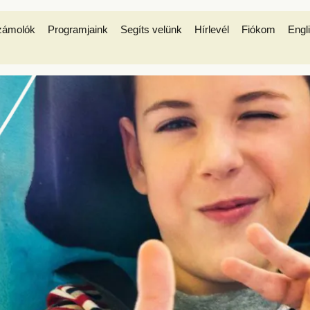
zámolók
Programjaink
Segíts velünk
Hírlevél
Fiókom
Engl