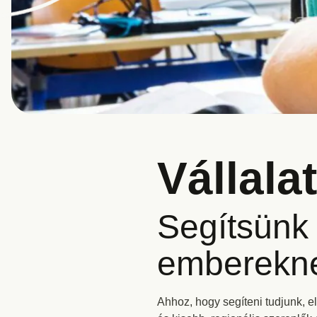
Vállala
Segítsünk 
emberekn
Ahhoz, hogy segíteni tudjunk, e