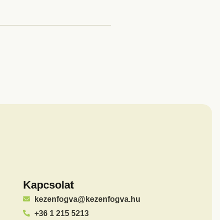
Kapcsolat
kezenfogva@kezenfogva.hu
+36 1 215 5213