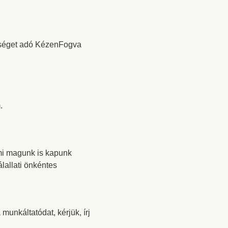
ítséget adó KézenFogva
.
 mi magunk is kapunk
lallati önkéntes
unkáltatódat, kérjük, írj