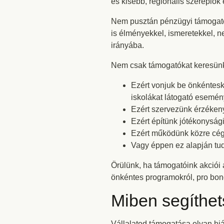
és kisebb, regionális szereplő
Nem pusztán pénzügyi támogató
is élményekkel, ismeretekkel, n
irányába.
Nem csak támogatókat keresünk,
Ezért vonjuk be önkéntes
iskolákat látogató esemén
Ezért szervezünk érzékeny
Ezért építünk jótékonyság
Ezért működünk közre cég
Vagy éppen ez alapján tud
Örülünk, ha támogatóink akciói 
önkéntes programokról, pro bon
Miben segíthe
Vállalatod támogatása olyan hi