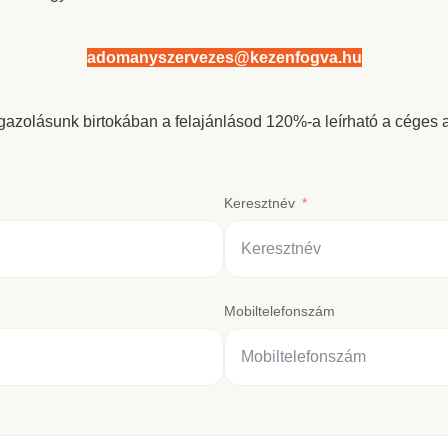
adomanyszervezes@kezenfogva.hu
gazolásunk birtokában a felajánlásod 120%-a leírható a céges 
Keresztnév
Mobiltelefonszám