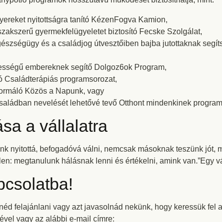
gyereket nyitottságra tanító KézenFogva Kamion,
zakszerű gyermekfelügyeletet biztosító Fecske Szolgálat,
egészségügy és a családjog útvesztőiben bajba jutottaknak seg
ességű embereknek segítő Dolgoz6ok Program,
ó Családterápiás programsorozat,
formáló Közös a Napunk, vagy
saládban nevelését lehetővé tevő Otthont mindenkinek program
sa a vállalatra
nk nyitottá, befogadóvá válni, nemcsak másoknak teszünk jót,
len: megtanulunk hálásnak lenni és értékelni, amink van.”Egy vá
pcsolatba!
éd felajánlani vagy azt javasolnád nekünk, hogy keressük fel a m
ével vagy az alábbi e-mail címre: