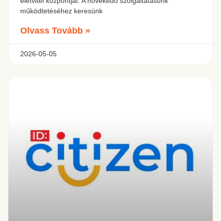
életvitel központját. A növekedő szolgáltatásunk
működtetéséhez keresünk
Olvass Tovább »
2026-05-05