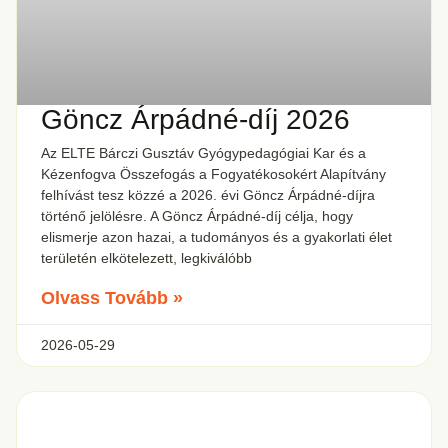
Göncz Árpádné-díj 2026
Az ELTE Bárczi Gusztáv Gyógypedagógiai Kar és a
Kézenfogva Összefogás a Fogyatékosokért Alapítvány
felhívást tesz közzé a 2026. évi Göncz Árpádné-díjra
történő jelölésre. A Göncz Árpádné-díj célja, hogy
elismerje azon hazai, a tudományos és a gyakorlati élet
területén elkötelezett, legkiválóbb
Olvass Tovább »
2026-05-29