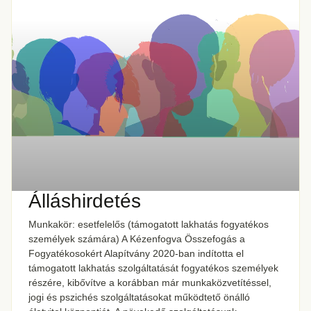
Álláshirdetés
Munkakör: esetfelelős (támogatott lakhatás fogyatékos
személyek számára) A Kézenfogva Összefogás a
Fogyatékosokért Alapítvány 2020-ban indította el
támogatott lakhatás szolgáltatását fogyatékos személyek
részére, kibővítve a korábban már munkaközvetítéssel,
jogi és pszichés szolgáltatásokat működtető önálló