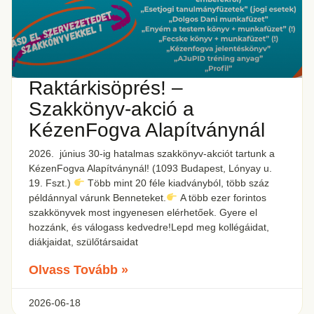
Raktárkisöprés! –
Szakkönyv-akció a
KézenFogva Alapítványnál
2026. június 30-ig hatalmas szakkönyv-akciót tartunk a
KézenFogva Alapítványnál! (1093 Budapest, Lónyay u.
19. Fszt.)
Több mint 20 féle kiadványból, több száz
példánnyal várunk Benneteket.
A több ezer forintos
szakkönyvek most ingyenesen elérhetőek. Gyere el
hozzánk, és válogass kedvedre!Lepd meg kollégáidat,
diákjaidat, szülőtársaidat
Olvass Tovább »
2026-06-18