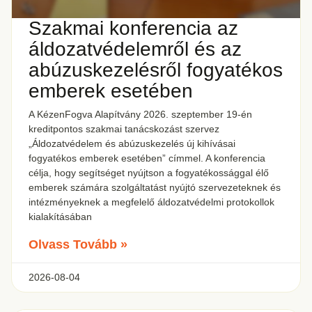
Szakmai konferencia az
áldozatvédelemről és az
abúzuskezelésről fogyatékos
emberek esetében
A KézenFogva Alapítvány 2026. szeptember 19-én
kreditpontos szakmai tanácskozást szervez
„Áldozatvédelem és abúzuskezelés új kihívásai
fogyatékos emberek esetében” címmel. A konferencia
célja, hogy segítséget nyújtson a fogyatékossággal élő
emberek számára szolgáltatást nyújtó szervezeteknek és
intézményeknek a megfelelő áldozatvédelmi protokollok
kialakításában
Olvass Tovább »
2026-08-04