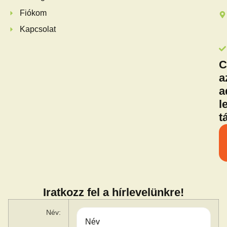
Fiókom
Kapcsolat
C
a
a
l
t
Iratkozz fel a hírlevelünkre!
Név: