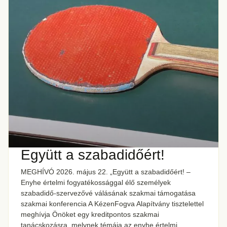
Együtt a szabadidőért!
MEGHÍVÓ 2026. május 22. „Együtt a szabadidőért! –
Enyhe értelmi fogyatékossággal élő személyek
szabadidő-szervezővé válásának szakmai támogatása
szakmai konferencia A KézenFogva Alapítvány tisztelettel
meghívja Önöket egy kreditpontos szakmai
tanácskozásra, melynek témája az enyhe értelmi