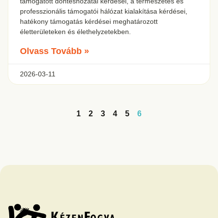
támogatott döntéshozatal kérdései, a természetes és
professzionális támogatói hálózat kialakítása kérdései,
hatékony támogatás kérdései meghatározott
életterületeken és élethelyzetekben.
Olvass Tovább »
2026-03-11
1
2
3
4
5
6