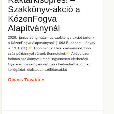
Szakkönyv-akció a
KézenFogva
Alapítványnál
2026. június 30-ig hatalmas szakkönyv-akciót tartunk
a KézenFogva Alapítványnál! (1093 Budapest, Lónyay
u. 19. Fszt.)
Több mint 20 féle kiadványból, több
száz példánnyal várunk Benneteket.
A több ezer
forintos szakkönyvek most ingyenesen elérhetőek.
Gyere el hozzánk, és válogass kedvedre!Lepd meg
kollégáidat, diákjaidat, szülőtársaidat
Olvass Tovább »