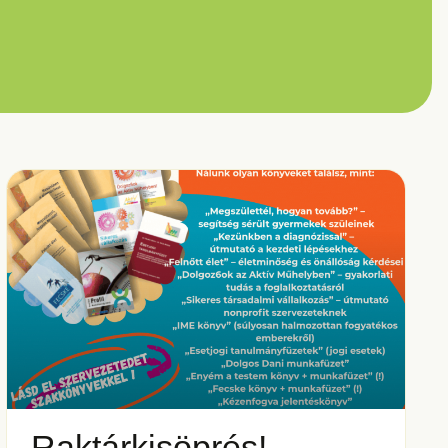
Raktárkisöprés! –