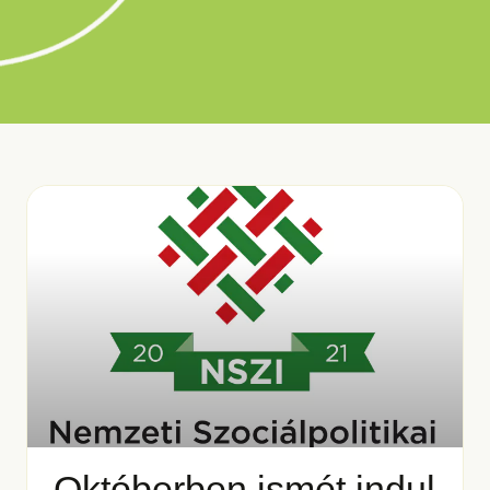
Októberben ismét indul