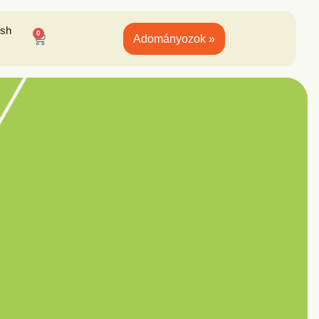
ish
0
Adományozok »