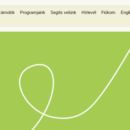
zámolók
Programjaink
Segíts velünk
Hírlevél
Fiókom
Engl