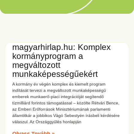
magyarhirlap.hu: Komplex
kormányprogram a
megváltozott
munkaképességűekért
A kormány év végén komplex és kiemelt program
indítását tervezi a megváltozott munkaképességű
emberek munkaerő-piaci integrációját segítendő
tízmilliárd forintos támogatással – közölte Rétvári Bence,
az Emberi Erőforrások Minisztériumának parlamenti
államtitkár a jobbikos Vágó Sebestyén írásbeli kérdésére
válaszul. Az Országgyűlés honlapján
Olvass Tovább »