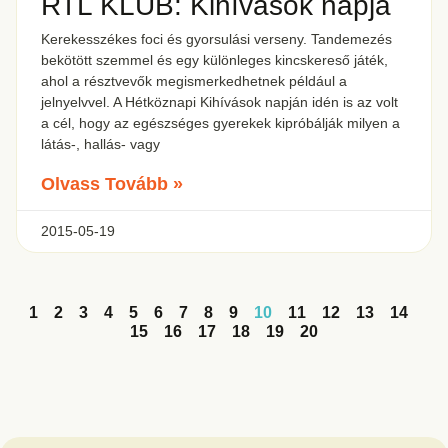
RTL KLUB: Kihívások napja
Kerekesszékes foci és gyorsulási verseny. Tandemezés
bekötött szemmel és egy különleges kincskereső játék,
ahol a résztvevők megismerkedhetnek például a
jelnyelvvel. A Hétköznapi Kihívások napján idén is az volt
a cél, hogy az egészséges gyerekek kipróbálják milyen a
látás-, hallás- vagy
Olvass Tovább »
2015-05-19
1
2
3
4
5
6
7
8
9
10
11
12
13
14
15
16
17
18
19
20