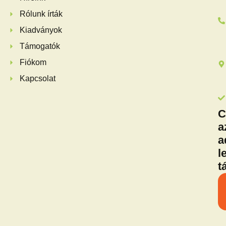
Rólunk írták
Kiadványok
Támogatók
Fiókom
Kapcsolat
C
a
a
l
t