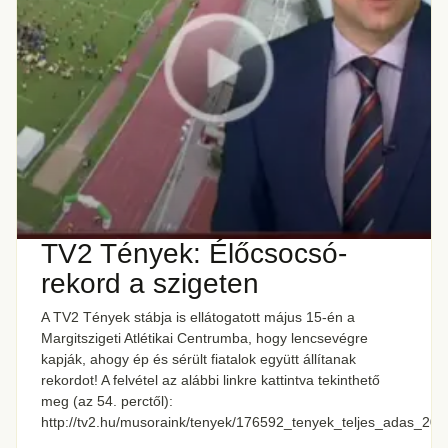
TV2 Tények: Élőcsocsó-
rekord a szigeten
A TV2 Tények stábja is ellátogatott május 15-én a
Margitszigeti Atlétikai Centrumba, hogy lencsevégre
kapják, ahogy ép és sérült fiatalok együtt állítanak
rekordot! A felvétel az alábbi linkre kattintva tekinthető
meg (az 54. perctől):
http://tv2.hu/musoraink/tenyek/176592_tenyek_teljes_adas_201