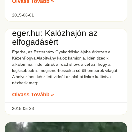
Olvass Tovább »
2015-06-01
eger.hu: Kalózhajón az
elfogadásért
Egerbe, az Eszterházy Gyakorlóiskolájába érkezett a
KézenFogva Alapítvány kalóz kamionja. Idén tizedik
alkalommal indul útnak a road show, a cél az, hogy a
legkisebbek is megismerhessék a sérült emberek világát.
A helyszínen készített videót az alábbi linkre kattintva
nézhetik meg:
Olvass Tovább »
2015-05-28