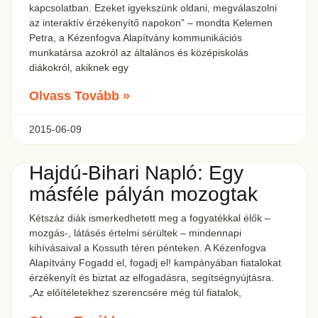
kapcsolatban. Ezeket igyekszünk oldani, megválaszolni
az interaktív érzékenyítő napokon” – mondta Kelemen
Petra, a Kézenfogva Alapítvány kommunikációs
munkatársa azokról az általános és középiskolás
diákokról, akiknek egy
Olvass Tovább »
2015-06-09
Hajdú-Bihari Napló: Egy
másféle pályán mozogtak
Kétszáz diák ismerkedhetett meg a fogyatékkal élők –
mozgás-, látásés értelmi sérültek – mindennapi
kihívásaival a Kossuth téren pénteken. A Kézenfogva
Alapítvány Fogadd el, fogadj el! kampányában fiatalokat
érzékenyít és biztat az elfogadásra, segítségnyújtásra.
„Az előítéletekhez szerencsére még túl fiatalok,