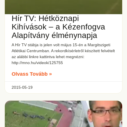
Hír TV: Hétköznapi
Kihívások – a Kézenfogva
Alapítvány élménynapja
A Hír TV stábja is jelen volt május 15-én a Margitszigeti
Atlétikai Centrumban. A rekordkísérletről készített felvételt
az alábbi linkre kattintva lehet megnézni:
http://mno.hu/videok/125755
Olvass Tovább »
2015-05-19