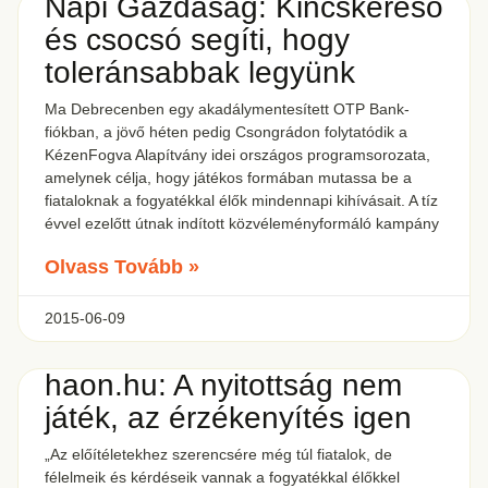
Napi Gazdaság: Kincskereső
és csocsó segíti, hogy
toleránsabbak legyünk
Ma Debrecenben egy akadálymentesített OTP Bank-
fiókban, a jövő héten pedig Csongrádon folytatódik a
KézenFogva Alapítvány idei országos programsorozata,
amelynek célja, hogy játékos formában mutassa be a
fiataloknak a fogyatékkal élők mindennapi kihívásait. A tíz
évvel ezelőtt útnak indított közvéleményformáló kampány
Olvass Tovább »
2015-06-09
haon.hu: A nyitottság nem
játék, az érzékenyítés igen
„Az előítéletekhez szerencsére még túl fiatalok, de
félelmeik és kérdéseik vannak a fogyatékkal élőkkel