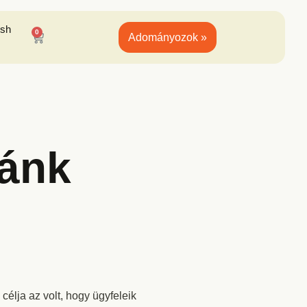
ish
0
Adományozok »
Ránk
élja az volt, hogy ügyfeleik