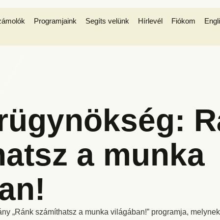
zámolók
Programjaink
Segíts velünk
Hírlevél
Fiókom
Engl
Hírügynökség: 
hatsz a munka
an!
ny „Ránk számíthatsz a munka világában!” programja, melynek c