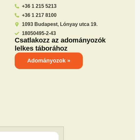
+36 1 215 5213
+36 1 217 8100
1093 Budapest, Lónyay utca 19.
18050495-2-43
Csatlakozz az adományozók
lelkes táborához
Adományozok »