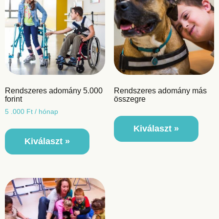
Rendszeres adomány 5.000
Rendszeres adomány más
forint
összegre
5 .000
Ft
/ hónap
Kiválaszt »
Kiválaszt »