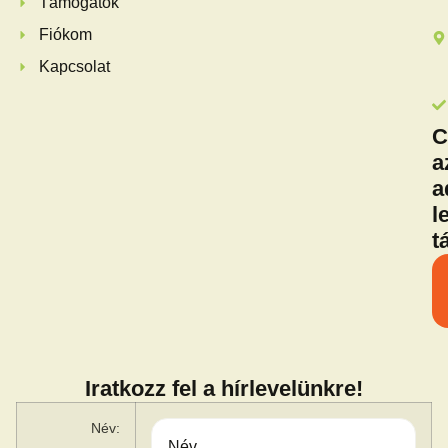
Támogatók
Fiókom
Kapcsolat
C
a
a
l
t
Iratkozz fel a hírlevelünkre!
Név: