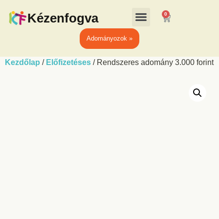
Kézenfogva
0
Adományozok »
Kezdőlap
/
Előfizetéses
/ Rendszeres adomány 3.000 forint