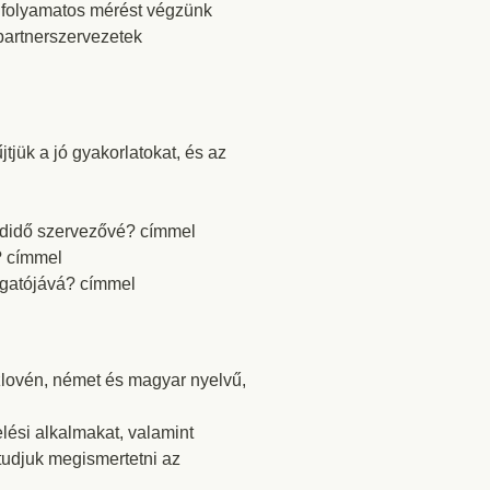
n folyamatos mérést végzünk
partnerszervezetek
tjük a jó gyakorlatokat, és az
adidő szervezővé? címmel
? címmel
ogatójává? címmel
szlovén, német és magyar nyelvű,
lési alkalmakat, valamint
tudjuk megismertetni az