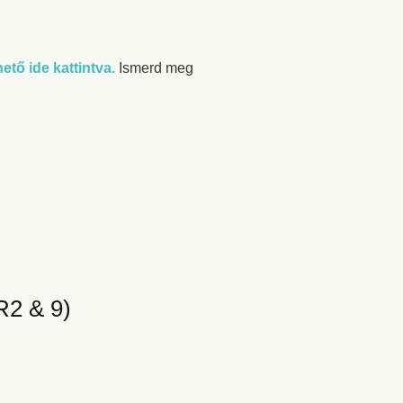
hető ide kattintva.
Ismerd meg
R2 & 9)