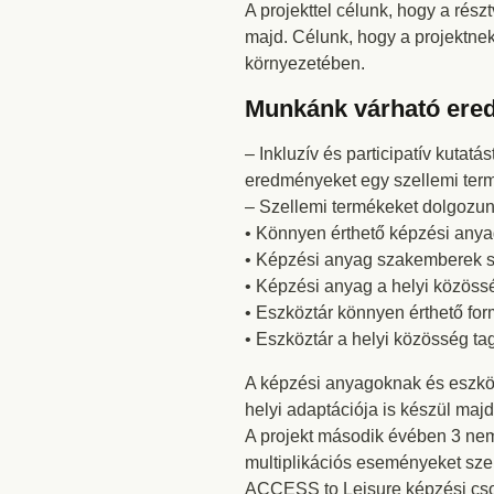
A projekttel célunk, hogy a ré
majd. Célunk, hogy a projektne
környezetében.
Munkánk várható ere
– Inkluzív és participatív kutat
eredményeket egy szellemi term
– Szellemi termékeket dolgozun
• Könnyen érthető képzési any
• Képzési anyag szakemberek s
• Képzési anyag a helyi közöss
• Eszköztár könnyen érthető fo
• Eszköztár a helyi közösség ta
A képzési anyagoknak és eszközt
helyi adaptációja is készül majd
A projekt második évében 3 nem
multiplikációs eseményeket sze
ACCESS to Leisure képzési csom