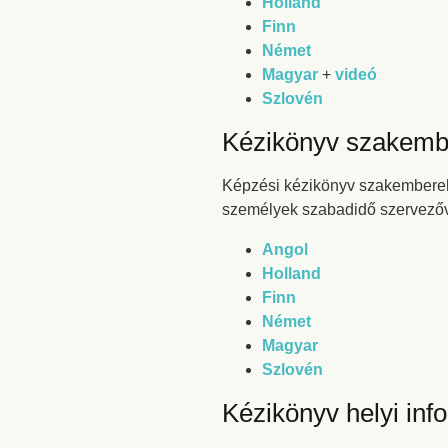
Holland
Finn
Német
Magyar
+
videó
Szlovén
Kézikönyv szakemb
Képzési kézikönyv szakemberek 
személyek szabadidő szervező
Angol
Holland
Finn
Német
Magyar
Szlovén
Kézikönyv helyi in