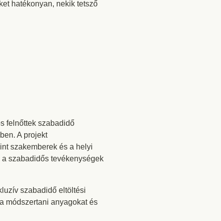
ket hatékonyan, nekik tetsző
s felnőttek szabadidő
en. A projekt
int szakemberek és a helyi
en a szabadidős tevékenységek
kluzív szabadidő eltöltési
i a módszertani anyagokat és