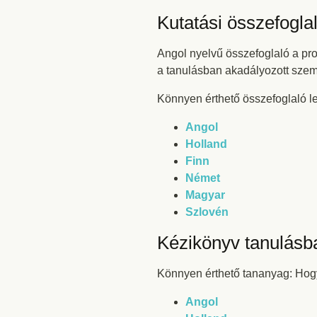
Kutatási összefogla
Angol nyelvű összefoglaló a proj
a tanulásban akadályozott szemé
Könnyen érthető összefoglaló le
Angol
Holland
Finn
Német
Magyar
Szlovén
Kézikönyv tanulásb
Könnyen érthető tananyag: Hog
Angol