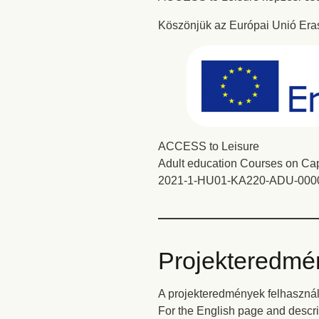
Köszönjük az Európai Unió Era
ACCESS to Leisure
Adult education Courses on Capa
2021-1-HU01-KA220-ADU-000
Projekteredmé
A projekteredmények felhasznál
For the English page and descri