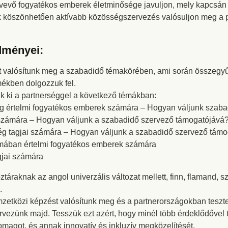
sztvevő fogyatékos emberek életminősége javuljon, mely kapcsá
k köszönhetően aktívabb közösségszervezés valósuljon meg a 
dményei:
ást valósítunk meg a szabadidő témakörében, ami során összegyűj
ékben dolgozzuk fel.
k ki a partnerséggel a következő témákban:
ag értelmi fogyatékos emberek számára – Hogyan váljunk szab
zámára – Hogyan váljunk a szabadidő szervező támogatójává
ég tagjai számára – Hogyan váljunk a szabadidő szervező tám
rmában értelmi fogyatékos emberek számára
gjai számára
áraknak az angol univerzális változat mellett, finn, flamand, 
.
zetközi képzést valósítunk meg és a partnerországokban teszte
rvezünk majd. Tesszük ezt azért, hogy minél több érdeklődővel 
agot, és annak innovatív és inkluzív megközelítését.