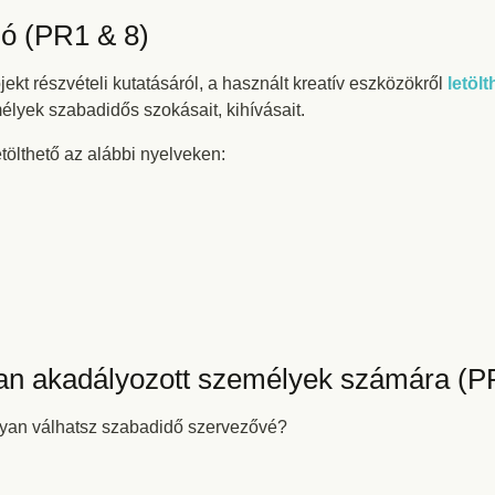
ló (PR1 & 8)
ekt részvételi kutatásáról, a használt kreatív eszközökről
letölt
lyek szabadidős szokásait, kihívásait.
tölthető az alábbi nyelveken:
an akadályozott személyek számára (P
yan válhatsz szabadidő szervezővé?