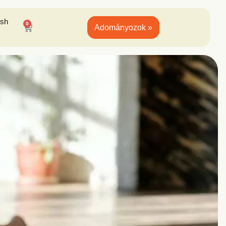
ish
0
Adományozok »