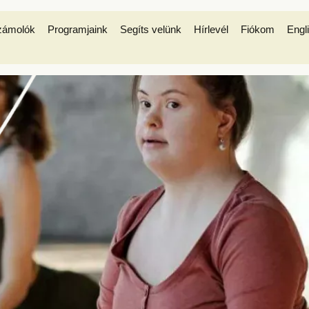
zámolók
Programjaink
Segíts velünk
Hírlevél
Fiókom
Engl