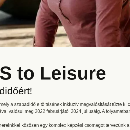
 to Leisure
didőért!
ely a szabadidő eltöltésének inkluzív megvalósítását tűzte ki
val valósul meg 2022 februárjától 2024 júliusáig. A folyamatba
tnereinkkel közösen egy komplex képzési csomagot tervezünk 