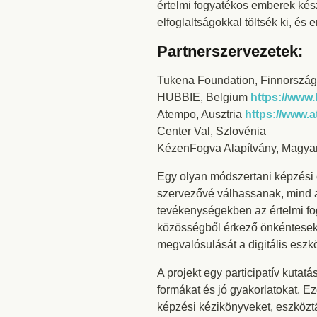
értelmi fogyatékos emberek kész
elfoglaltságokkal töltsék ki, és
Partnerszervezetek:
Tukena Foundation, Finnorszá
HUBBIE, Belgium
https://www.
Atempo, Ausztria
https://www.a
Center Val, Szlovénia
KézenFogva Alapítvány, Magya
Egy olyan módszertani képzési 
szervezővé válhassanak, mind a
tevékenységekben az értelmi fo
közösségből érkező önkéntesek, 
megvalósulását a digitális eszkö
A projekt egy participatív kutat
formákat és jó gyakorlatokat. E
képzési kézikönyveket, eszközt