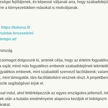
ségei fejlődjenek, és képessé váljanak arra, hogy szabadidejü
 erre a környezetükben másokat is motiváljanak.
g
https://tukena.fi/
hubbie.brussels/nl
tempo.at/
rország
csomagot dolgozunk ki, aminek célja, hogy az értelmi fogyatéko
 saját, mind más fogyatékos emberek szabadidejének tekintetéb
gyatékos emberek, mint szabadidő szervező facilitátorok; valam
mint támogatók, társ-facilitátorként vesznek részt. A projektb
zök segítségével érjük el.
ással indul, ahol feltérképezzük az egyes országokra jellemző, in
zek után a kutatás eredményeire alapozva kezdjük el kidolgozn
árakat.