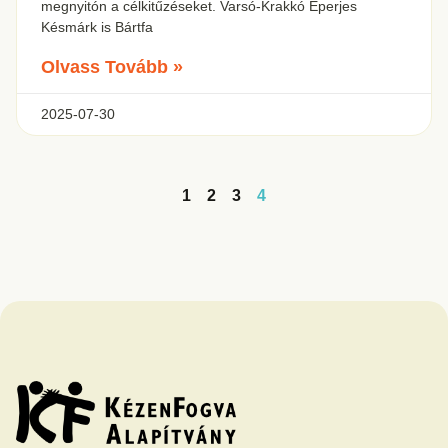
megnyitón a célkitűzéseket. Varsó-Krakkó Eperjes
Késmárk is Bártfa
Olvass Tovább »
2025-07-30
1
2
3
4