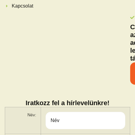
Kapcsolat
C
a
a
l
t
Iratkozz fel a hírlevelünkre!
Név: