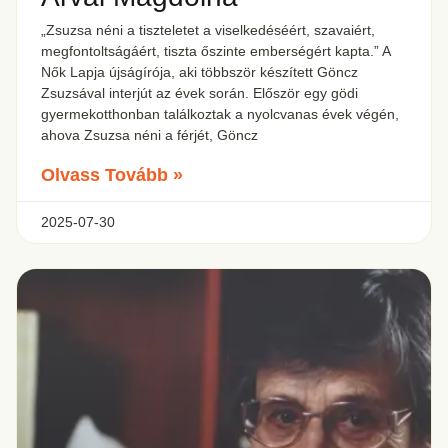
„Zsuzsa néni a tiszteletet a viselkedéséért, szavaiért,
megfontoltságáért, tiszta őszinte emberségért kapta.” A
Nők Lapja újságírója, aki többször készített Göncz
Zsuzsával interjút az évek során. Először egy gödi
gyermekotthonban találkoztak a nyolcvanas évek végén,
ahova Zsuzsa néni a férjét, Göncz
Olvass Tovább »
2025-07-30