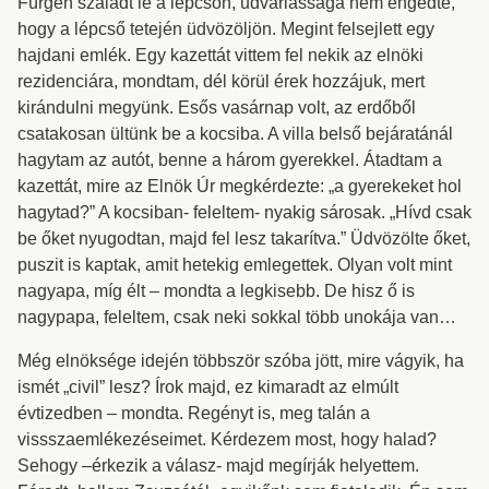
Fürgén szaladt le a lépcsőn, udvariassága nem engedte,
hogy a lépcső tetején üdvözöljön. Megint felsejlett egy
hajdani emlék. Egy kazettát vittem fel nekik az elnöki
rezidenciára, mondtam, dél körül érek hozzájuk, mert
kirándulni megyünk. Esős vasárnap volt, az erdőből
csatakosan ültünk be a kocsiba. A villa belső bejáratánál
hagytam az autót, benne a három gyerekkel. Átadtam a
kazettát, mire az Elnök Úr megkérdezte: „a gyerekeket hol
hagytad?” A kocsiban- feleltem- nyakig sárosak. „Hívd csak
be őket nyugodtan, majd fel lesz takarítva.” Üdvözölte őket,
puszit is kaptak, amit hetekig emlegettek. Olyan volt mint
nagyapa, míg élt – mondta a legkisebb. De hisz ő is
nagypapa, feleltem, csak neki sokkal több unokája van…
Még elnöksége idején többször szóba jött, mire vágyik, ha
ismét „civil” lesz? Írok majd, ez kimaradt az elmúlt
évtizedben – mondta. Regényt is, meg talán a
vissszaemlékezéseimet. Kérdezem most, hogy halad?
Sehogy –érkezik a válasz- majd megírják helyettem.