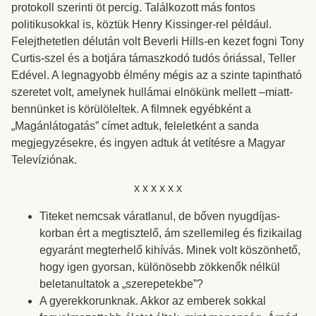
protokoll szerinti öt percig. Találkozott más fontos
politikusokkal is, köztük Henry Kissinger-rel például.
Felejthetetlen délután volt Beverli Hills-en kezet fogni Tony
Curtis-szel és a botjára támaszkodó tudós óriással, Teller
Edével. A legnagyobb élmény mégis az a szinte tapintható
szeretet volt, amelynek hullámai elnökünk mellett –miatt-
bennünket is körülöleltek. A filmnek egyébként a
„Magánlátogatás” címet adtuk, feleletként a sanda
megjegyzésekre, és ingyen adtuk át vetítésre a Magyar
Televíziónak.
x x x x x x
Titeket nemcsak váratlanul, de bőven nyugdíjas-
korban ért a megtisztelő, ám szellemileg és fizikailag
egyaránt megterhelő kihívás. Minek volt köszönhető,
hogy igen gyorsan, különösebb zökkenők nélkül
beletanultatok a „szerepetekbe”?
A gyerekkorunknak. Akkor az emberek sokkal