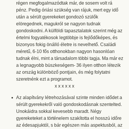
régen megfogalmazódtak már, de sosem volt rá
pénz. Pedig óriási szükség van rájuk, mert egy idő
után a sérült gyerekeket gondozó szülők
elöregednek, magukról se nagyon tudnak
gondoskodni. A külföldi tapasztalatok szerint még az
értelmi fogyatékosok legtöbbje is fejlődőképes, és
bizonyos fokig önálló életre is nevelhető. Családi
méretű, 6-10 fős otthonokban nagyon hasonlóan
tudnak élni, mint a társadalom többi tagja. Ma már ez
a legnagyobb büszkeségem- 36 ilyen otthon létezik
az ország különböző pontjain, és még folytatni
szeretnénk ezt a programot.
x x x x x x
Az alapítvány létrehozásával szinte minden idődet a
sérült gyerekekről való gondoskodásnak szentelted.
Unokáidra sokkal kevesebb maradt. Négy
gyereketeket a történelem szakította el hosszú időre
az édesapjuktól, s bár egészen más aspektusból, az