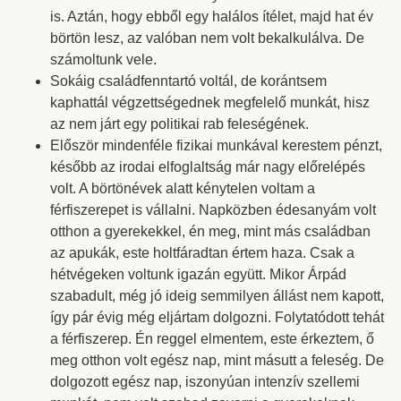
is. Aztán, hogy ebből egy halálos ítélet, majd hat év
börtön lesz, az valóban nem volt bekalkulálva. De
számoltunk vele.
Sokáig családfenntartó voltál, de korántsem
kaphattál végzettségednek megfelelő munkát, hisz
az nem járt egy politikai rab feleségének.
Először mindenféle fizikai munkával kerestem pénzt,
később az irodai elfoglaltság már nagy előrelépés
volt. A börtönévek alatt kénytelen voltam a
férfiszerepet is vállalni. Napközben édesanyám volt
otthon a gyerekekkel, én meg, mint más családban
az apukák, este holtfáradtan értem haza. Csak a
hétvégeken voltunk igazán együtt. Mikor Árpád
szabadult, még jó ideig semmilyen állást nem kapott,
így pár évig még eljártam dolgozni. Folytatódott tehát
a férfiszerep. Én reggel elmentem, este érkeztem, ő
meg otthon volt egész nap, mint másutt a feleség. De
dolgozott egész nap, iszonyúan intenzív szellemi