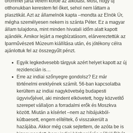
örömmel járta velem körbe az alkotást. Most, hogy új
otthonukban kerestem fel őket, sehol nem láttam a
plasztikát. Azt az államelnök kapta –mondta az Elnök Úr,
mégha személyesen nekem is szánta Péter. Ez a magyar
állam tulajdona, mint minden hivatali időm alatt kapott
ajándék. Amikor lejárt a megbízatásom, elárvereztettük az
Iparművészeti Múzeum kiállítása után, és jótékony célra
ajánlottuk fel az összegyűlt pénzt.
Egyik legkedvesebb tárgyuk azért helyet kapott az új
rezidencián is…
Erre az indiai szőnyegre gondolsz? Ez már
történelmi ereklyének számít. 56-ban kapcsolatba
kerültem az indiai nagykövetség budapesti
ügyvivőjével, aki mindent elkövetett, hogy közvetítő
szerepet vállaljon a forradalmi erők és Moszkva
között. Miután a kísérlet –nem az hibájukból-
kútbaesett, engem elítéltek, ő visszakerült a
hazájába. Akkor még csak sejtettem, de azóta be is