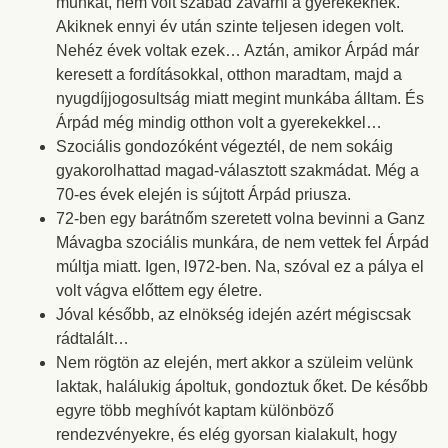
munkát, nem volt szabad zavarni a gyerekeknek.
Akiknek ennyi év után szinte teljesen idegen volt.
Nehéz évek voltak ezek… Aztán, amikor Árpád már
keresett a fordításokkal, otthon maradtam, majd a
nyugdíjjogosultság miatt megint munkába álltam. És
Árpád még mindig otthon volt a gyerekekkel…
Szociális gondozóként végeztél, de nem sokáig
gyakorolhattad magad-választott szakmádat. Még a
70-es évek elején is sújtott Árpád priusza.
72-ben egy barátnőm szeretett volna bevinni a Ganz
Mávagba szociális munkára, de nem vettek fel Árpád
múltja miatt. Igen, l972-ben. Na, szóval ez a pálya el
volt vágva előttem egy életre.
Jóval később, az elnökség idején azért mégiscsak
rádtalált…
Nem rögtön az elején, mert akkor a szüleim velünk
laktak, halálukig ápoltuk, gondoztuk őket. De később
egyre több meghívót kaptam különböző
rendezvényekre, és elég gyorsan kialakult, hogy