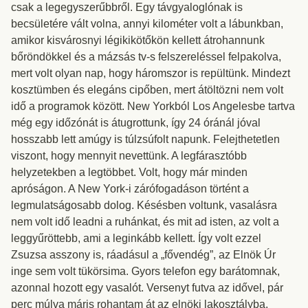
csak a legegyszerűbbről. Egy távgyaloglónak is
becsületére vált volna, annyi kilométer volt a lábunkban,
amikor kisvárosnyi légikikötőkön kellett átrohannunk
bőröndökkel és a mázsás tv-s felszereléssel felpakolva,
mert volt olyan nap, hogy háromszor is repültünk. Mindezt
kosztümben és elegáns cipőben, mert átöltözni nem volt
idő a programok között. New Yorkból Los Angelesbe tartva
még egy időzónát is átugrottunk, így 24 óránál jóval
hosszabb lett amúgy is túlzsúfolt napunk. Felejthetetlen
viszont, hogy mennyit nevettünk. A legfárasztóbb
helyzetekben a legtöbbet. Volt, hogy már minden
apróságon. A New York-i zárófogadáson történt a
legmulatságosabb dolog. Késésben voltunk, vasalásra
nem volt idő leadni a ruhánkat, és mit ad isten, az volt a
leggyűröttebb, ami a leginkább kellett. Így volt ezzel
Zsuzsa asszony is, ráadásul a „fővendég”, az Elnök Úr
inge sem volt tükörsima. Gyors telefon egy barátomnak,
azonnal hozott egy vasalót. Versenyt futva az idővel, pár
perc múlva máris rohantam át az elnöki lakosztályba.