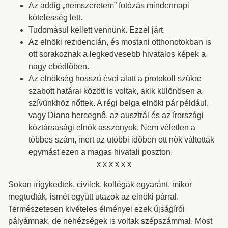
Az addig „nemszeretem” fotózás mindennapi
kötelesség lett.
Tudomásul kellett vennünk. Ezzel járt.
Az elnöki rezidencián, és mostani otthonotokban is
ott sorakoznak a legkedvesebb hivatalos képek a
nagy ebédlőben.
Az elnökség hosszú évei alatt a protokoll szűkre
szabott határai között is voltak, akik különösen a
szívünkhöz nőttek. A régi belga elnöki pár például,
vagy Diana hercegnő, az ausztrál és az írországi
köztársasági elnök asszonyok. Nem véletlen a
többes szám, mert az utóbbi időben ott nők váltották
egymást ezen a magas hivatali poszton.
x x x x x x
Sokan írígykedtek, civilek, kollégák egyaránt, mikor
megtudták, ismét együtt utazok az elnöki párral.
Természetesen kivételes élményei ezek újságírói
pályámnak, de nehézségek is voltak szépszámmal. Most