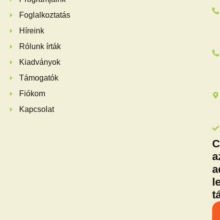
Foglalkoztatás
Híreink
Rólunk írták
Kiadványok
Támogatók
Fiókom
Kapcsolat
C
a
a
l
t