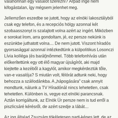
valahonnan egy vasalót szerezni? Árpád inge nem
kifogástalan, így mégsem jelenhet meg.
Jellemzően eszedbe se jutott, hogy az elnöki lakosztályból
csak egy telefon, és a recepciós hölgy azonnal két
szobaasszonyt is szalajtott volna azért az ingért. Miközben
e sorokat írom, arra gondoltam, jé, ez persze nekünk is
eszünkbe juthatott volna… De nem jutott. Viszont híradós
gyorsasággal azonnal intézkedtünk a külpolitikus Losonczi
Lívia kolléga (és barát)nőmmel. Több telefonhívás után
előkerítettünk egy ott élő magyar újságírót, aki majd
kiejtette a kezéből a kagylót, amikor megkérdeztük tőle,
van-e vasalója? S miután volt, félórát adtunk neki, hogy
behozza a szállodánkba. A „hápogására” csak annyit
mondtunk, nálunk a TV Híradónál nincs lehetetlen, csak
tehetetlen. Különben is, vegye ezt elnöki parancsnak.
Aztán korrigáltunk, az Elnök Úr persze nem is tud erről a
piszlicsáré kérésről, de azért szedje a lábát…
Az ing általad Zsuzsám tökéletesen parti-képes lett, de az