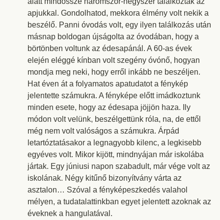
alatt mindössze háromszor-négyszer találkoztak az
apjukkal. Gondolhatod, mekkora élmény volt nekik a
beszélő. Panni óvodás volt, egy ilyen találkozás után
másnap boldogan újságolta az óvodában, hogy a
börtönben voltunk az édesapánál. A 60-as évek
elején eléggé kínban volt szegény óvónő, hogyan
mondja meg neki, hogy erről inkább ne beszéljen.
Hat éven át a folyamatos apatudatot a fénykép
jelentette számukra. A fényképe előtt imádkoztunk
minden esete, hogy az édesapa jöjjön haza. Ily
módon volt velünk, beszélgettünk róla, na, de ettől
még nem volt valóságos a számukra. Árpád
letartóztatásakor a legnagyobb kilenc, a legkisebb
egyéves volt. Mikor kijött, mindnyájan már iskolába
jártak. Egy júniusi napon szabadult, már vége volt az
iskolának. Négy kitűnő bizonyítvány várta az
asztalon… Szóval a fényképeszkedés valahol
mélyen, a tudatalattinkban egyet jelentett azoknak az
éveknek a hangulatával.