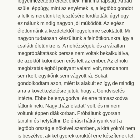
fegyelmezettebb életet éltek, mint manapság. Árpád
szülei éppúgy, mint az enyémek is, a legtöbb gondot
a lelkiismeretünk fejlesztésére fordították, úgyhogy
ez nálunk mindig nagyon jól működött. Az egész
életformánk a kezdetektől fegyelemre szoktatott. Mi
nagyon tudatosan készültünk a felnőttkorunkra, így a
családi életünkre is. A nehézségek, és a váratlan
megpróbáltatások persze nem voltak bekalkulálva,
de azoktól különösen erős lett az ember. Az elnöki
megbízatás égből pottyant valami volt, mondanom
sem kell, egyikőnk sem vágyott rá. Sokat
gondolkodtam azon, miért is alakult ez így, de mindig
arra a következtetésre jutok, hogy a Gondviselés
intézte. Ebbe belenyugodva, és erre támaszkodva
láttunk neki. Nagy „házifeladat” volt, és mi nem
voltunk éppen diákkorban. Próbáltunk gyorsan
tanulni és helytállni. De óriási hátrányunk volt a
legtöbb ország elnökével szemben, a királyokról nem
is beszélve, akiket gyerekkoruktól erre készítenek fel.