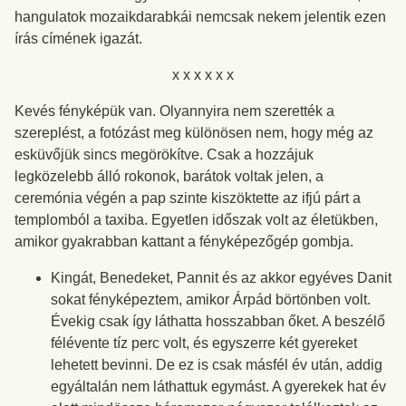
hangulatok mozaikdarabkái nemcsak nekem jelentik ezen
írás címének igazát.
x x x x x x
Kevés fényképük van. Olyannyira nem szerették a
szereplést, a fotózást meg különösen nem, hogy még az
esküvőjük sincs megörökítve. Csak a hozzájuk
legközelebb álló rokonok, barátok voltak jelen, a
ceremónia végén a pap szinte kiszöktette az ifjú párt a
templomból a taxiba. Egyetlen időszak volt az életükben,
amikor gyakrabban kattant a fényképezőgép gombja.
Kingát, Benedeket, Pannit és az akkor egyéves Danit
sokat fényképeztem, amikor Árpád börtönben volt.
Évekig csak így láthatta hosszabban őket. A beszélő
félévente tíz perc volt, és egyszerre két gyereket
lehetett bevinni. De ez is csak másfél év után, addig
egyáltalán nem láthattuk egymást. A gyerekek hat év