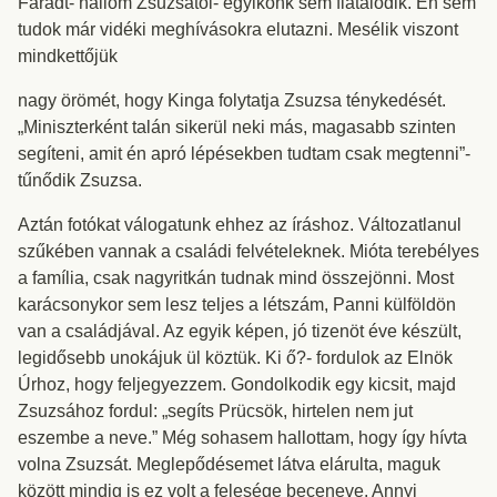
Fáradt- hallom Zsuzsától- egyikőnk sem fiatalodik. Én sem
tudok már vidéki meghívásokra elutazni. Mesélik viszont
mindkettőjük
nagy örömét, hogy Kinga folytatja Zsuzsa ténykedését.
„Miniszterként talán sikerül neki más, magasabb szinten
segíteni, amit én apró lépésekben tudtam csak megtenni”-
tűnődik Zsuzsa.
Aztán fotókat válogatunk ehhez az íráshoz. Változatlanul
szűkében vannak a családi felvételeknek. Mióta terebélyes
a família, csak nagyritkán tudnak mind összejönni. Most
karácsonykor sem lesz teljes a létszám, Panni külföldön
van a családjával. Az egyik képen, jó tizenöt éve készült,
legidősebb unokájuk ül köztük. Ki ő?- fordulok az Elnök
Úrhoz, hogy feljegyezzem. Gondolkodik egy kicsit, majd
Zsuzsához fordul: „segíts Prücsök, hirtelen nem jut
eszembe a neve.” Még sohasem hallottam, hogy így hívta
volna Zsuzsát. Meglepődésemet látva elárulta, maguk
között mindig is ez volt a felesége beceneve. Annyi