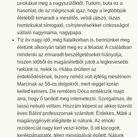
unokákat meg a nagyszülőktől. Tudom, buta ez a
hasonlat, de az mégiscsak igaz, hogy a legtöbbjük
életéből kimaradt a mesélős, velük játszó, lázas
homlokukat símogató, csínytevéseikkel cinkosságot
vállaló nagymama, nagypapa.
Tíz év nagy idő, még fiatalkorban is, bennünket meg
életünk alkonyán talált meg ez a feladat. A családban
mindenki az elmaradt beszélgetéseket hiányolja,
hiszen időből és magánéletből jutott a legkevesebb
nekünk is, nekik is. Hiába örültem az
érdeklődésének, bizony nehéz volt éjfélig mesélnem
Marcinak az 56-os dolgokról, mert reggel korán
kellett kelnem. De remélem Dóca emlékszik majd
arra, hogy ő tanított meg internetezni. Szorgalmas, de
lassú nebuló voltam. Hozzám képest az akkor tizenöt
éves Bálint professzornak számított. Érdekes, Máté a
magányigényét elégítette ki nálunk. Az elnöki
rezidenciát nagy kert veszi körbe, ő ott kocogott,
kerékpárugratót, télen minisípályát épített. Nálunk