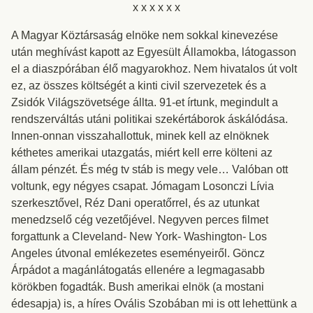
x x x x x x
A Magyar Köztársaság elnöke nem sokkal kinevezése
után meghívást kapott az Egyesült Államokba, látogasson
el a diaszpórában élő magyarokhoz. Nem hivatalos út volt
ez, az összes költségét a kinti civil szervezetek és a
Zsidók Világszövetsége állta. 91-et írtunk, megindult a
rendszerváltás utáni politikai szekértáborok áskálódása.
Innen-onnan visszahallottuk, minek kell az elnöknek
kéthetes amerikai utazgatás, miért kell erre költeni az
állam pénzét. És még tv stáb is megy vele… Valóban ott
voltunk, egy négyes csapat. Jómagam Losonczi Lívia
szerkesztővel, Réz Dani operatőrrel, és az utunkat
menedzselő cég vezetőjével. Negyven perces filmet
forgattunk a Cleveland- New York- Washington- Los
Angeles útvonal emlékezetes eseményeiről. Göncz
Árpádot a magánlátogatás ellenére a legmagasabb
körökben fogadták. Bush amerikai elnök (a mostani
édesapja) is, a híres Ovális Szobában mi is ott lehettünk a