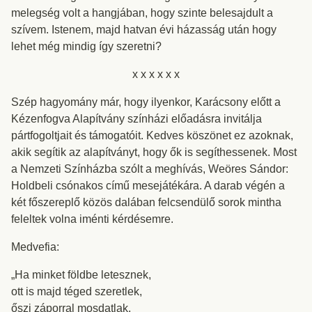
melegség volt a hangjában, hogy szinte belesajdult a
szívem. Istenem, majd hatvan évi házasság után hogy
lehet még mindig így szeretni?
x x x x x x
Szép hagyomány már, hogy ilyenkor, Karácsony előtt a
Kézenfogva Alapítvány színházi előadásra invitálja
pártfogoltjait és támogatóit. Kedves köszönet ez azoknak,
akik segítik az alapítványt, hogy ők is segíthessenek. Most
a Nemzeti Színházba szólt a meghívás, Weöres Sándor:
Holdbeli csónakos című mesejátékára. A darab végén a
két főszereplő közös dalában felcsendülő sorok mintha
feleltek volna iménti kérdésemre.
Medvefia:
„Ha minket földbe letesznek,
ott is majd téged szeretlek,
őszi záporral mosdatlak,