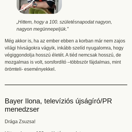
„Hittem, hogy a 100. születésnapodat nagyon,
nagyon megünnepeljük.”
Még akkor is, ha az ember ebben a korban már nem zajos
világi hívságokra vágyik, inkább szelíd nyugalomra, hogy
végiggondolja hosszú életét. A tiéd nemcsak hosszú, de
mozgalmas is volt, sorsfordító –többször fájdalmas, mint
örömteli- eseményekkel.
Bayer Ilona, televíziós újságíró/PR
menedzser
Drága Zsuzsa!