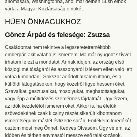
állomására, Washingtonba, ahol már délben Bush elnök
várta a Magyar Köztársaság elnökét.
HŰEN ÖNMAGUKHOZ
Göncz Árpád és felesége: Zsuzsa
Családomat nem tekintve a legszeretetreméltóbb
emberpár, akit valaha is ismertem. Ma már nyugodt szívvel
írhatom le ezt a mondatot. Annak idején, az ország első
közjogi méltóságáról és asszonyáról ízlésem ellen való lett
volna kimondani. Sokszor adódott alkalom itthon, és a
külföldi látogatásokon, hogy közelről figyelhessem őket.
Szavaikat, gesztusaikat, mosolyukat, meghatottságukat,
vagy épp a múltidézés szemérmes fájdalmát. Úgy érzem,
az idők kezdetétől ismerem őket. Akkor is, ha életük
szövedékének csak kicsiny részét sikerült kibontanom
ismeretségünk másfél évtizede során. Emlékeim töredékét
osztom most meg Önnel, Kedves Olvasóm. Úgy vélem, az
időben és térben egymástól messze eső találkozások,