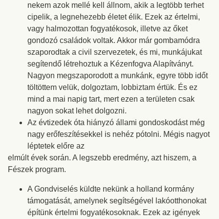
nekem azok mellé kell állnom, akik a legtöbb terhet
cipelik, a legnehezebb életet élik. Ezek az értelmi,
vagy halmozottan fogyatékosok, illetve az őket
gondozó családok voltak. Akkor már gombamódra
szaporodtak a civil szervezetek, és mi, munkájukat
segítendő létrehoztuk a Kézenfogva Alapítványt.
Nagyon megszaporodott a munkánk, egyre több időt
töltöttem velük, dolgoztam, lobbiztam értük. És ez
mind a mai napig tart, mert ezen a területen csak
nagyon sokat lehet dolgozni.
Az évtizedek óta hiányzó állami gondoskodást még
nagy erőfeszítésekkel is nehéz pótolni. Mégis nagyot
léptetek előre az
elmúlt évek során. A legszebb eredmény, azt hiszem, a
Fészek program.
A Gondviselés küldte nekünk a holland kormány
támogatását, amelynek segítségével lakóotthonokat
építünk értelmi fogyatékosoknak. Ezek az igények