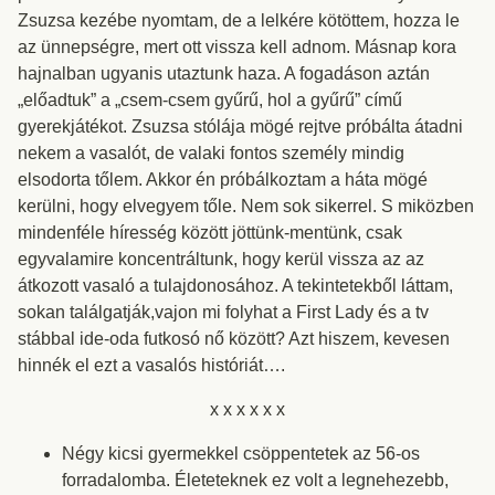
Zsuzsa kezébe nyomtam, de a lelkére kötöttem, hozza le
az ünnepségre, mert ott vissza kell adnom. Másnap kora
hajnalban ugyanis utaztunk haza. A fogadáson aztán
„előadtuk” a „csem-csem gyűrű, hol a gyűrű” című
gyerekjátékot. Zsuzsa stólája mögé rejtve próbálta átadni
nekem a vasalót, de valaki fontos személy mindig
elsodorta tőlem. Akkor én próbálkoztam a háta mögé
kerülni, hogy elvegyem tőle. Nem sok sikerrel. S miközben
mindenféle híresség között jöttünk-mentünk, csak
egyvalamire koncentráltunk, hogy kerül vissza az az
átkozott vasaló a tulajdonosához. A tekintetekből láttam,
sokan találgatják,vajon mi folyhat a First Lady és a tv
stábbal ide-oda futkosó nő között? Azt hiszem, kevesen
hinnék el ezt a vasalós históriát….
x x x x x x
Négy kicsi gyermekkel csöppentetek az 56-os
forradalomba. Életeteknek ez volt a legnehezebb,