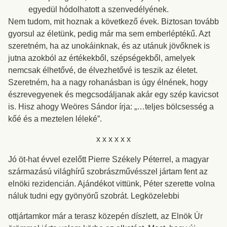
egyedül hódolhatott a szenvedélyének.
Nem tudom, mit hoznak a következő évek. Biztosan tovább
gyorsul az életünk, pedig már ma sem emberléptékű. Azt
szeretném, ha az unokáinknak, és az utánuk jövőknek is
jutna azokból az értékekből, szépségekből, amelyek
nemcsak élhetővé, de élvezhetővé is teszik az életet.
Szeretném, ha a nagy rohanásban is úgy élnének, hogy
észrevegyenek és megcsodáljanak akár egy szép kavicsot
is. Hisz ahogy Weöres Sándor írja: „…teljes bölcsesség a
kőé és a meztelen léleké”.
x x x x x x
Jó öt-hat évvel ezelőtt Pierre Székely Péterrel, a magyar
származású világhírű szobrászművésszel jártam fent az
elnöki rezidencián. Ajándékot vittünk, Péter szerette volna
náluk tudni egy gyönyörű szobrát. Legközelebbi
ottjártamkor már a terasz közepén díszlett, az Elnök Úr