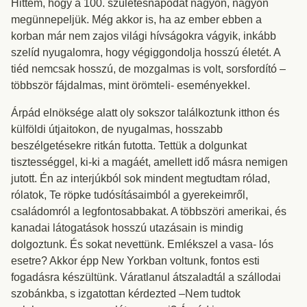
Hittem, hogy a 100. születésnapodat nagyon, nagyon
megünnepeljük. Még akkor is, ha az ember ebben a
korban már nem zajos világi hívságokra vágyik, inkább
szelíd nyugalomra, hogy végiggondolja hosszú életét. A
tiéd nemcsak hosszú, de mozgalmas is volt, sorsfordító –
többször fájdalmas, mint örömteli- eseményekkel.
Árpád elnöksége alatt oly sokszor találkoztunk itthon és
külföldi útjaitokon, de nyugalmas, hosszabb
beszélgetésekre ritkán futotta. Tettük a dolgunkat
tisztességgel, ki-ki a magáét, amellett idő másra nemigen
jutott. Én az interjúkból sok mindent megtudtam rólad,
rólatok, Te röpke tudósításaimból a gyerekeimről,
családomról a legfontosabbakat. A többszöri amerikai, és
kanadai látogatások hosszú utazásain is mindig
dolgoztunk. És sokat nevettünk. Emlékszel a vasa- lós
esetre? Akkor épp New Yorkban voltunk, fontos esti
fogadásra készültünk. Váratlanul átszaladtál a szállodai
szobánkba, s izgatottan kérdezted –Nem tudtok