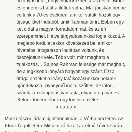
bizonyosodott, hogy indiai közbenjárás nélkül Bibót
és engem is halálra ítéltek volna. Már jócskán benne
voltunk a 70-es években, amikor valaki hozott egy
újságcikket Indiából, amit Rahman úr írt. Ebben egy-
két oldal a magyar forradalommal, és az én
szerepemmel, illetve tárgyalásainkkal foglalkozott. A
meglepő fordulat akkor következett be, amikor
hivatalos látogatáson Indiában voltunk, és
összejöttünk vele. Több volt, mint megható a
találkozás… Sajnos Rahman felesége már meghalt,
de a legkisebb lányára hagyott egy szárit. Ezt a
drága emléket a leány találkozásunkkor nekünk
ajándékozta. Gyönyörű indiai szőttes, de látod,
számtalan stoppolás van rajta, olyan öreg már. Ez
életünk történetének egy fontos emléke….
x x x x x x
Most először jártam új otthonukban, a Vérhalom téren. Az
Elnök Úr jött elém. Mitsem változott az elmúlt évek során.