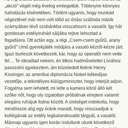
„akció” végét még évekig emlegettük. Többnyire könnyes
hahotázás kíséretében. Történt ugyanis, hogy munkád
végeztével már nem volt időd az óriási szálloda másik
szárnyában lévő szobánkba visszahozni a vasalót. Így hát
gondosan estélyiruhád sáljába rejtve lehoztad a
fogadásra. Ott aztán egy, a régi „Csem-csem gyűrű, arany
gyűrű” című gyerekjáték módjára a vasaló kézről-kézre járt.
Igazi burleszk következett, kár, hogy az operatőr nem vette
fel… Te ideadtad nekem, én titkos hadművelettel Líviához
passzolni igyekeztem, ám közeledett felénk Henry
Kissinger, az amerikai diplomácia Nobel-békedíjas
vezetője, a tekintélyes külügyminiszter, hogy interjút adjon.
Fogalma sem lehetett, mi lelte a kamera körül álló két
szőke nőt, hogy oly izgatottan próbálnak elrejteni valamit
elegáns ruhájuk fodrai között. A sietséget indokolta, hogy
mindössze alig egy óránk maradt, hogy visszaadjuk a
kollégának az estély legkalandosabb tárgyát, a vasalót.
Másnap ugyanis igen korán indultunk utunk következő