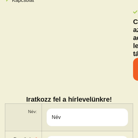
Kapcsolat
C
a
a
l
t
Iratkozz fel a hírlevelünkre!
Név: