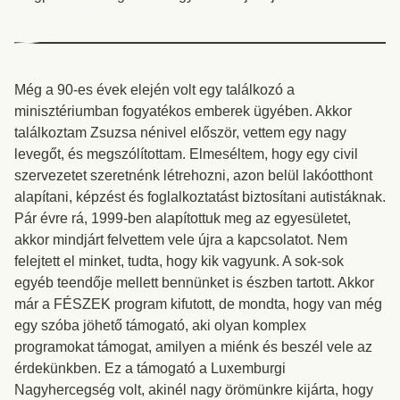
Még a 90-es évek elején volt egy találkozó a
minisztériumban fogyatékos emberek ügyében. Akkor
találkoztam Zsuzsa nénivel először, vettem egy nagy
levegőt, és megszólítottam. Elmeséltem, hogy egy civil
szervezetet szeretnénk létrehozni, azon belül lakóotthont
alapítani, képzést és foglalkoztatást biztosítani autistáknak.
Pár évre rá, 1999-ben alapítottuk meg az egyesületet,
akkor mindjárt felvettem vele újra a kapcsolatot. Nem
felejtett el minket, tudta, hogy kik vagyunk. A sok-sok
egyéb teendője mellett bennünket is észben tartott. Akkor
már a FÉSZEK program kifutott, de mondta, hogy van még
egy szóba jöhető támogató, aki olyan komplex
programokat támogat, amilyen a miénk és beszél vele az
érdekünkben. Ez a támogató a Luxemburgi
Nagyhercegség volt, akinél nagy örömünkre kijárta, hogy