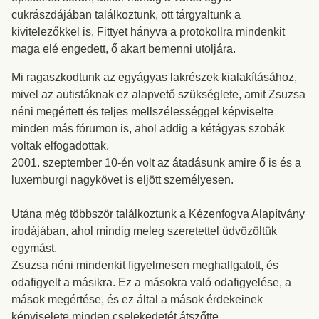
cukrászdájában találkoztunk, ott tárgyaltunk a
kivitelezőkkel is. Fittyet hányva a protokollra mindenkit
maga elé engedett, ő akart bemenni utoljára.
Mi ragaszkodtunk az egyágyas lakrészek kialakításához,
mivel az autistáknak ez alapvető szükséglete, amit Zsuzsa
néni megértett és teljes mellszélességgel képviselte
minden más fórumon is, ahol addig a kétágyas szobák
voltak elfogadottak.
2001. szeptember 10-én volt az átadásunk amire ő is és a
luxemburgi nagykövet is eljött személyesen.
Utána még többször találkoztunk a Kézenfogva Alapítvány
irodájában, ahol mindig meleg szeretettel üdvözöltük
egymást.
Zsuzsa néni mindenkit figyelmesen meghallgatott, és
odafigyelt a másikra. Ez a másokra való odafigyelése, a
mások megértése, és ez által a mások érdekeinek
képviselete minden cselekedetét átszőtte.