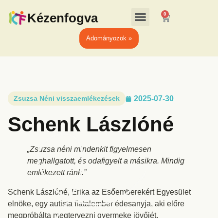
Kézenfogva
0
Adományozok »
Zsuzsa Néni visszaemlékezések
2025-07-30
Schenk Lászlóné
„Zsuzsa néni mindenkit figyelmesen
meghallgatott, és odafigyelt a másikra. Mindig
emlékezett ránk.”
Schenk Lászlóné, Erika az Esőemberekért Egyesület
elnöke, egy autista fiatalember édesanyja, aki előre
megpróbálta megtervezni gyermeke jövőjét.