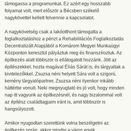
támogassa a programunkat. Ez azért egy hosszabb
folyamat volt, mert először a Bécsben székelő
nagykövettel kellett felvennie a kapcsolatot.
A nagykövetség csak a lakóotthont támogatta a
foglalkoztatáshoz a pénzt a Rehabilitációs Foglalkoztatás
Decentralizált Alapjából a Komárom Megyei Munkaügyi
Központon keresztül pályáztuk meg és finanszíroztuk. Az
építkezés alatt többször is ellátogatott hozzánk. Jött az
építészekkel, hozta magával Éliás Sárát is, és tárgyaltak a
kivitelezőkkel. Zsuzsa néni helyett Sára volt a szigorú,
kemény tárgyalópartner, Zsuzsa néni ilyenkor inkább
háttérbe vonult. Neki megnyugtató és jó volt, hogy minden
nap itt vagyunk az építkezésnél, és nagy bizalommal volt
az építész családtagjaim iránt is, amit többször is
hangsúlyozott.
Amikor nyugodtan szerettünk volna beszélgetni az
építkezés során, akkor mindig a város egyik