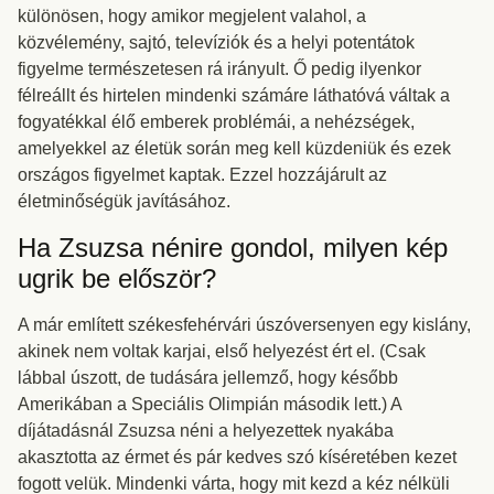
különösen, hogy amikor megjelent valahol, a
közvélemény, sajtó, televíziók és a helyi potentátok
figyelme természetesen rá irányult. Ő pedig ilyenkor
félreállt és hirtelen mindenki számáre láthatóvá váltak a
fogyatékkal élő emberek problémái, a nehézségek,
amelyekkel az életük során meg kell küzdeniük és ezek
országos figyelmet kaptak. Ezzel hozzájárult az
életminőségük javításához.
Ha Zsuzsa nénire gondol, milyen kép
ugrik be először?
A már említett székesfehérvári úszóversenyen egy kislány,
akinek nem voltak karjai, első helyezést ért el. (Csak
lábbal úszott, de tudására jellemző, hogy később
Amerikában a Speciális Olimpián második lett.) A
díjátadásnál Zsuzsa néni a helyezettek nyakába
akasztotta az érmet és pár kedves szó kíséretében kezet
fogott velük. Mindenki várta, hogy mit kezd a kéz nélküli