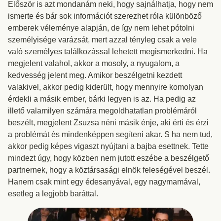
Először is azt mondanám neki, hogy sajnálhatja, hogy nem
ismerte és bár sok információt szerezhet róla különböző
emberek véleménye alapján, de így nem lehet pótolni
személyisége varázsát, mert azzal tényleg csak a vele
való személyes találkozással lehetett megismerkedni. Ha
megjelent valahol, akkor a mosoly, a nyugalom, a
kedvesség jelent meg. Amikor beszélgetni kezdett
valakivel, akkor pedig kiderült, hogy mennyire komolyan
érdekli a másik ember, bárki legyen is az. Ha pedig az
illető valamilyen számára megoldhatatlan problémáról
beszélt, megjelent Zsuzsa néni másik énje, aki érti és érzi
a problémát és mindenképpen segíteni akar. S ha nem tud,
akkor pedig képes vigaszt nyújtani a bajba esettnek. Tette
mindezt úgy, hogy közben nem jutott eszébe a beszélgető
partnernek, hogy a köztársasági elnök feleségével beszél.
Hanem csak mint egy édesanyával, egy nagymamával,
esetleg a legjobb baráttal.