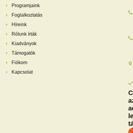
Programjaink
Foglalkoztatás
Híreink
Rólunk írták
Kiadványok
Támogatók
Fiókom
Kapcsolat
C
a
a
l
t