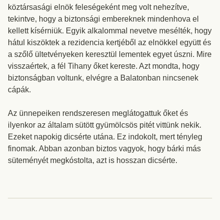
köztársasági elnök feleségeként meg volt nehezítve,
tekintve, hogy a biztonsági embereknek mindenhova el
kellett kísérniük. Egyik alkalommal nevetve mesélték, hogy
hátul kiszöktek a rezidencia kertjéből az elnökkel együtt és
a szőlő ültetvényeken keresztül lementek egyet úszni. Mire
visszaértek, a fél Tihany őket kereste. Azt mondta, hogy
biztonságban voltunk, elvégre a Balatonban nincsenek
cápák.
Az ünnepeiken rendszeresen meglátogattuk őket és
ilyenkor az általam sütött gyümölcsös pitét vittünk nekik.
Ezeket napokig dicsérte utána. Ez indokolt, mert tényleg
finomak. Abban azonban biztos vagyok, hogy bárki más
süteményét megkóstolta, azt is hosszan dicsérte.