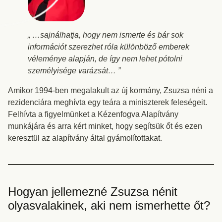
„ …sajnálhatja, hogy nem ismerte és bár sok
információt szerezhet róla különböző emberek
véleménye alapján, de így nem lehet pótolni
személyisége varázsát… ”
Amikor 1994-ben megalakult az új kormány, Zsuzsa néni a
rezidenciára meghívta egy teára a miniszterek feleségeit.
Felhívta a figyelmünket a Kézenfogva Alapítvány
munkájára és arra kért minket, hogy segítsük őt és ezen
keresztül az alapítvány által gyámolítottakat.
Hogyan jellemezné Zsuzsa nénit
olyasvalakinek, aki nem ismerhette őt?