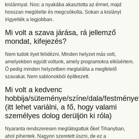
kislánnyal. Nos: a nyakába akasztotta az érmet, majd
hosszan megölelte és megcsókolta. Sokan a kislányt
irigyelték a legjobban.
Mi volt a szava járása, rá jellemző
mondat, kifejezés?
Nem tudok ilyet felidézni. Minden helyzet más volt,
amelyekben együtt voltunk, amely programokra elkísértem.
Ő pedig minden helyzetben megtalálta a megfelelő
szavakat. Nem sablonokból építkezett.
Mi volt a kedvenc
hobbija/süteménye/színe/dala/festménye
(itt lehet variálni, a fő, hogy valami
személyes dolog derüljön ki róla)
Nyaranta rendszeresen meglátogattuk őket Tihanyban,
ahol pihentek. Nagyon szeretett úszni, de ez a