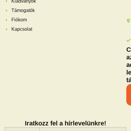
Kiadványok
Támogatók
Fiókom
Kapcsolat
C
a
a
l
t
Iratkozz fel a hírlevelünkre!