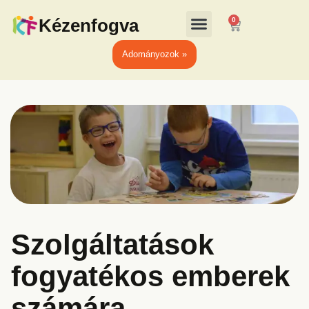
Kézenfogva
0
Adományozok »
Szolgáltatások
fogyatékos emberek
számára