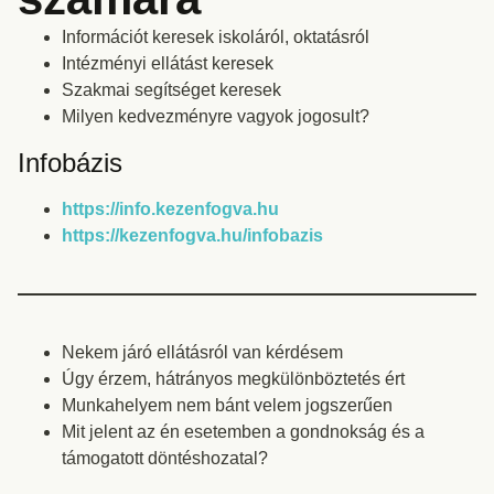
Információt keresek iskoláról, oktatásról
Intézményi ellátást keresek
Szakmai segítséget keresek
Milyen kedvezményre vagyok jogosult?
Infobázis
https://info.kezenfogva.hu
https://kezenfogva.hu/infobazis
Nekem járó ellátásról van kérdésem
Úgy érzem, hátrányos megkülönböztetés ért
Munkahelyem nem bánt velem jogszerűen
Mit jelent az én esetemben a gondnokság és a
támogatott döntéshozatal?