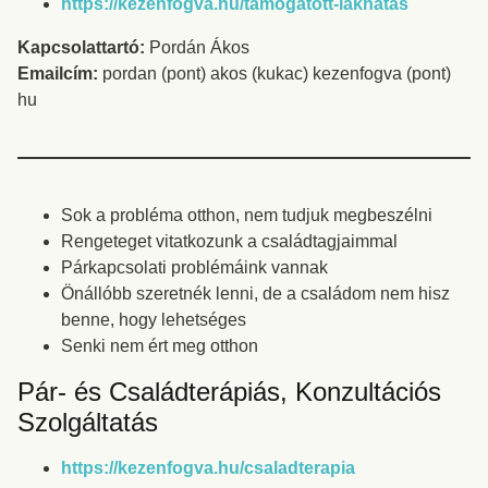
https://kezenfogva.hu/tamogatott-lakhatas
Kapcsolattartó:
Pordán Ákos
Emailcím:
pordan (pont) akos (kukac) kezenfogva (pont)
hu
Sok a probléma otthon, nem tudjuk megbeszélni
Rengeteget vitatkozunk a családtagjaimmal
Párkapcsolati problémáink vannak
Önállóbb szeretnék lenni, de a családom nem hisz
benne, hogy lehetséges
Senki nem ért meg otthon
Pár- és Családterápiás, Konzultációs
Szolgáltatás
https://kezenfogva.hu/csaladterapia