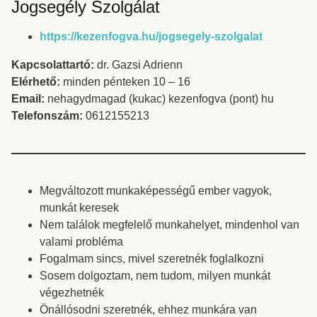
Jogsegély Szolgálat
https://kezenfogva.hu/jogsegely-szolgalat
Kapcsolattartó:
dr. Gazsi Adrienn
Elérhető:
minden pénteken 10 – 16
Email:
nehagydmagad (kukac) kezenfogva (pont) hu
Telefonszám:
0612155213
Megváltozott munkaképességű ember vagyok,
munkát keresek
Nem találok megfelelő munkahelyet, mindenhol van
valami probléma
Fogalmam sincs, mivel szeretnék foglalkozni
Sosem dolgoztam, nem tudom, milyen munkát
végezhetnék
Önállósodni szeretnék, ehhez munkára van