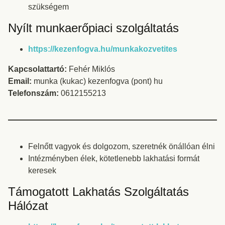
szükségem
Nyílt munkaerőpiaci szolgáltatás
https://kezenfogva.hu/munkakozvetites
Kapcsolattartó:
Fehér Miklós
Email:
munka (kukac) kezenfogva (pont) hu
Telefonszám:
0612155213
Felnőtt vagyok és dolgozom, szeretnék önállóan élni
Intézményben élek, kötetlenebb lakhatási formát
keresek
Támogatott Lakhatás Szolgáltatás
Hálózat