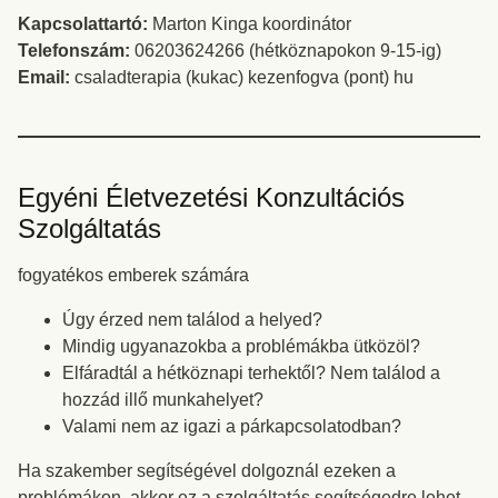
Kapcsolattartó:
Marton Kinga koordinátor
Telefonszám:
06203624266 (hétköznapokon 9-15-ig)
Email:
csaladterapia (kukac) kezenfogva (pont) hu
Egyéni Életvezetési Konzultációs
Szolgáltatás
fogyatékos emberek számára
Úgy érzed nem találod a helyed?
Mindig ugyanazokba a problémákba ütközöl?
Elfáradtál a hétköznapi terhektől? Nem találod a
hozzád illő munkahelyet?
Valami nem az igazi a párkapcsolatodban?
Ha szakember segítségével dolgoznál ezeken a
problémákon, akkor ez a szolgáltatás segítségedre lehet