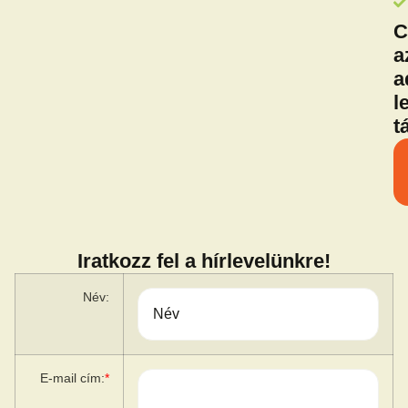
C
a
a
l
t
Iratkozz fel a hírlevelünkre!
Név:
E-mail cím:
*