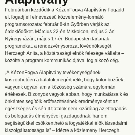
Februárban kezdődik a KézenFogva Alapítvány Fogadd
el, fogadj el! elnevezésű közvélemény-formáló
programsorozata: február 8-án Győrben várják az
érdeklődőket. Március 22-én Miskolcon, május 3-án
Nyíregyházán, május 17-én Budapesten tartanak
programokat, a rendezvénysorozat fővédnökségét
Herczegh Anita, a köztársasági elnök felesége vállalta –
közölte a program kommunikációjával foglalkozó cég.
„A KézenFogva Alapítvány tevékenységének
köszönhetően a fiatalok megérthetik, hogy különbözőek
vagyunk ugyan, ám a közösség számára egyformán
értékesek. Bizonyos vagyok abban, hogy munkatársaik és
önkéntes segítőik erőfeszítésének eredményeként az
egészséges és sérült fiatalok nem kizárólag az elfogadás
és befogadás élményével gazdagodnak, hanem
segítségükkel csökkenthető a fogyatékkal élők társadalmi
kiszolgáltatottsága is” – idézte a közlemény Herczegh