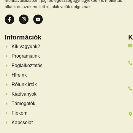
munkavállalásban, jogi és egészségügyi ügyekben is mellettük
állunk és azok mellett is, akik velük dolgoznak.
Információk
K
Kik vagyunk?
Programjaink
Foglalkoztatás
Híreink
Rólunk írták
Kiadványok
Támogatók
Fiókom
Kapcsolat