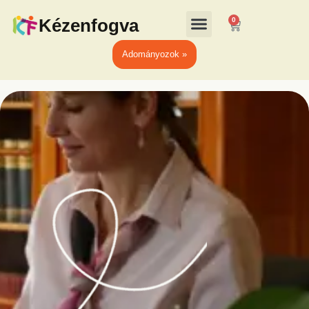
Kézenfogva
0
Adományozok »