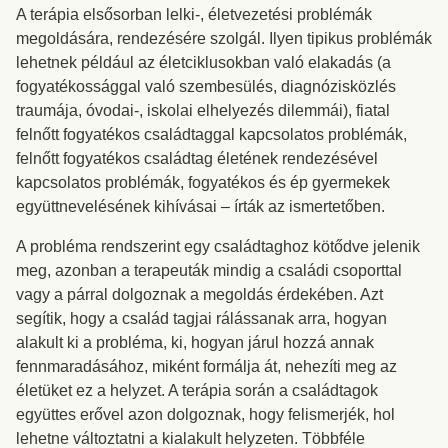
A terápia elsősorban lelki-, életvezetési problémák
megoldására, rendezésére szolgál. Ilyen tipikus problémák
lehetnek például az életciklusokban való elakadás (a
fogyatékossággal való szembesülés, diagnózisközlés
traumája, óvodai-, iskolai elhelyezés dilemmái), fiatal
felnőtt fogyatékos családtaggal kapcsolatos problémák,
felnőtt fogyatékos családtag életének rendezésével
kapcsolatos problémák, fogyatékos és ép gyermekek
együttnevelésének kihívásai – írták az ismertetőben.
A probléma rendszerint egy családtaghoz kötődve jelenik
meg, azonban a terapeuták mindig a családi csoporttal
vagy a párral dolgoznak a megoldás érdekében. Azt
segítik, hogy a család tagjai rálássanak arra, hogyan
alakult ki a probléma, ki, hogyan járul hozzá annak
fennmaradásához, miként formálja át, nehezíti meg az
életüket ez a helyzet. A terápia során a családtagok
együttes erővel azon dolgoznak, hogy felismerjék, hol
lehetne változtatni a kialakult helyzeten. Többféle