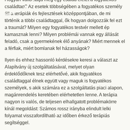
családtag? Az esetek többségében a fogyatékos személy
áll a terápiák és fejlesztések középpontjában, de mi
történik a többi családtaggal, ők hogyan dolgozzák fel ezt
a traumát? Milyen egy fogyatékos testvér mellett ép
kamasznak lenni? Milyen problémái vannak egy állását
feladó, csak a gyermekének élő anyának? Miért mennek el
a férfiak, miért bomlanak fel házasságok?
Ilyen és ehhez hassonló kérdésekre keresi a választ az
Alapítvány új szolgáltatásával, melyet olyan
érdeklődőknek tesz elérhetővé, akik fogyatékos
családtaggal élnek együtt vagy maguk is fogyatékos
személyek, s akik számára ez a szolgáltatás piaci alapon,
magánrendelés keretében elérhetetlen lenne. A terápia
nagyon is valós, de teljesen elhallgatott problémakörre
kínál megoldást: Számos rossz irányba elindult lelki
folyamat visszafordítható az időben érkező terápiás
segítséggel.