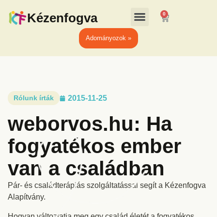
Kézenfogva
0
Adományozok »
Rólunk írták
2015-11-25
weborvos.hu: Ha
fogyatékos ember
van a családban
Pár- és családterápiás szolgáltatással segít a Kézenfogva
Alapítvány.
Hogyan változtatja meg egy család életét a fogyatékos