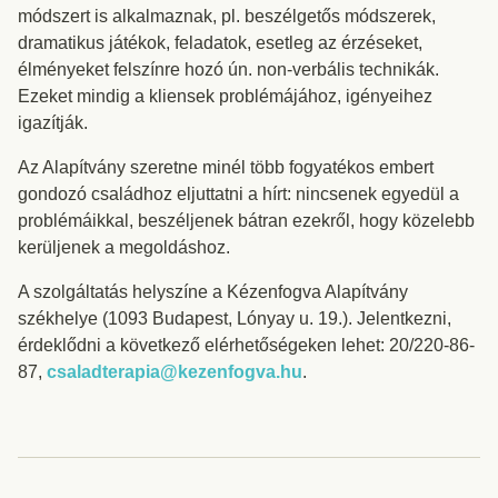
módszert is alkalmaznak, pl. beszélgetős módszerek,
dramatikus játékok, feladatok, esetleg az érzéseket,
élményeket felszínre hozó ún. non-verbális technikák.
Ezeket mindig a kliensek problémájához, igényeihez
igazítják.
Az Alapítvány szeretne minél több fogyatékos embert
gondozó családhoz eljuttatni a hírt: nincsenek egyedül a
problémáikkal, beszéljenek bátran ezekről, hogy közelebb
kerüljenek a megoldáshoz.
A szolgáltatás helyszíne a Kézenfogva Alapítvány
székhelye (1093 Budapest, Lónyay u. 19.). Jelentkezni,
érdeklődni a következő elérhetőségeken lehet: 20/220-86-
87,
csaladterapia@kezenfogva.hu
.