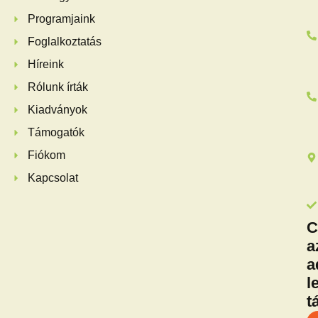
Programjaink
Foglalkoztatás
Híreink
Rólunk írták
Kiadványok
Támogatók
Fiókom
Kapcsolat
C
a
a
l
t