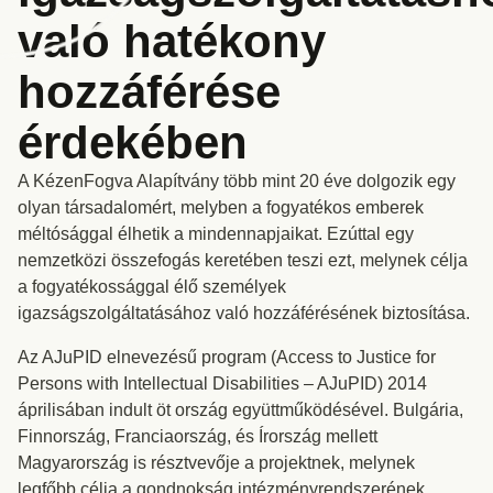
való hatékony
hozzáférése
érdekében
A KézenFogva Alapítvány több mint 20 éve dolgozik egy
olyan társadalomért, melyben a fogyatékos emberek
méltósággal élhetik a mindennapjaikat. Ezúttal egy
nemzetközi összefogás keretében teszi ezt, melynek célja
a fogyatékossággal élő személyek
igazságszolgáltatásához való hozzáférésének biztosítása.
Az AJuPID elnevezésű program (Access to Justice for
Persons with Intellectual Disabilities – AJuPID) 2014
áprilisában indult öt ország együttműködésével. Bulgária,
Finnország, Franciaország, és Írország mellett
Magyarország is résztvevője a projektnek, melynek
legfőbb célja a gondnokság intézményrendszerének