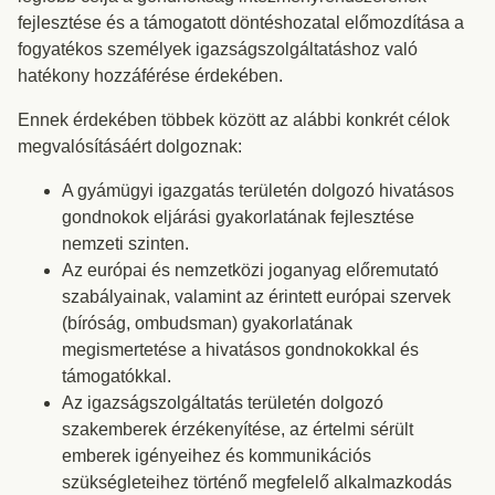
fejlesztése és a támogatott döntéshozatal előmozdítása a
fogyatékos személyek igazságszolgáltatáshoz való
hatékony hozzáférése érdekében.
Ennek érdekében többek között az alábbi konkrét célok
megvalósításáért dolgoznak:
A gyámügyi igazgatás területén dolgozó hivatásos
gondnokok eljárási gyakorlatának fejlesztése
nemzeti szinten.
Az európai és nemzetközi joganyag előremutató
szabályainak, valamint az érintett európai szervek
(bíróság, ombudsman) gyakorlatának
megismertetése a hivatásos gondnokokkal és
támogatókkal.
Az igazságszolgáltatás területén dolgozó
szakemberek érzékenyítése, az értelmi sérült
emberek igényeihez és kommunikációs
szükségleteihez történő megfelelő alkalmazkodás