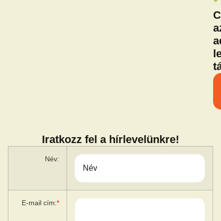
C
a
a
l
t
Iratkozz fel a hírlevelünkre!
Név:
E-mail cím:
*