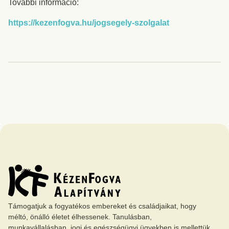
További információ:
https://kezenfogva.hu/jogsegely-szolgalat
Támogatjuk a fogyatékos embereket és családjaikat, hogy
méltó, önálló életet élhessenek. Tanulásban,
munkavállalásban, jogi és egészségügyi ügyekben is mellettük