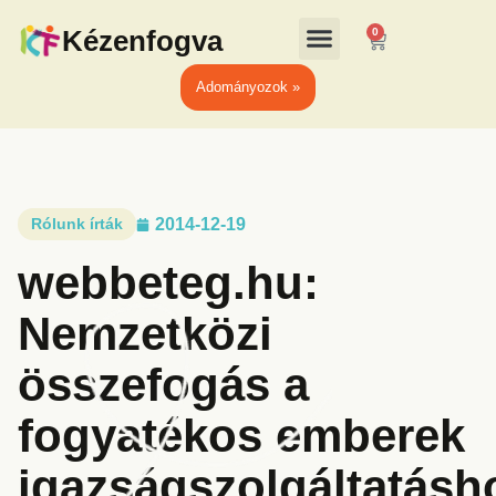
Kézenfogva
0
Adományozok »
Rólunk írták
2014-12-19
webbeteg.hu:
Nemzetközi
összefogás a
fogyatékos emberek
igazságszolgáltatásh