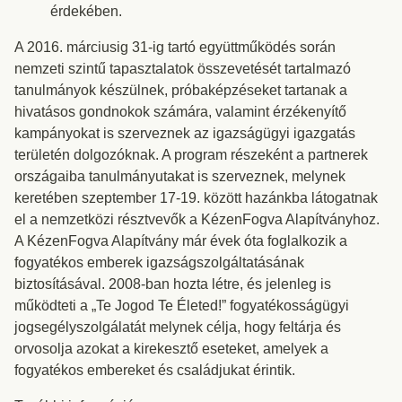
érdekében.
A 2016. márciusig 31-ig tartó együttműködés során
nemzeti szintű tapasztalatok összevetését tartalmazó
tanulmányok készülnek, próbaképzéseket tartanak a
hivatásos gondnokok számára, valamint érzékenyítő
kampányokat is szerveznek az igazságügyi igazgatás
területén dolgozóknak. A program részeként a partnerek
országaiba tanulmányutakat is szerveznek, melynek
keretében szeptember 17-19. között hazánkba látogatnak
el a nemzetközi résztvevők a KézenFogva Alapítványhoz.
A KézenFogva Alapítvány már évek óta foglalkozik a
fogyatékos emberek igazságszolgáltatásának
biztosításával. 2008-ban hozta létre, és jelenleg is
működteti a „Te Jogod Te Életed!” fogyatékosságügyi
jogsegélyszolgálatát melynek célja, hogy feltárja és
orvosolja azokat a kirekesztő eseteket, amelyek a
fogyatékos embereket és családjukat érintik.