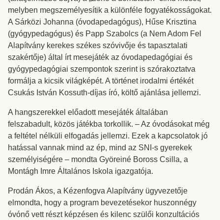
melyben megszemélyesítik a különféle fogyatékosságokat.
A Sárközi Johanna (óvodapedagógus), Hűse Krisztina
(gyógypedagógus) és Papp Szabolcs (a Nem Adom Fel
Alapítvány kerekes székes szóvivője és tapasztalati
szakértője) által írt mesejáték az óvodapedagógiai és
gyógypedagógiai szempontok szerint is szórakoztatva
formálja a kicsik világképét. A történet irodalmi értékét
Csukás István Kossuth-díjas író, költő ajánlása jellemzi.
A hangszerekkel előadott mesejáték általában
felszabadult, közös játékba torkollik. – Az óvodásokat még
a feltétel nélküli elfogadás jellemzi. Ezek a kapcsolatok jó
hatással vannak mind az ép, mind az SNI-s gyerekek
személyiségére – mondta Györeiné Boross Csilla, a
Montágh Imre Általános Iskola igazgatója.
Prodán Ákos, a Kézenfogva Alapítvány ügyvezetője
elmondta, hogy a program bevezetésekor huszonnégy
óvónő vett részt képzésen és kilenc szülői konzultációs