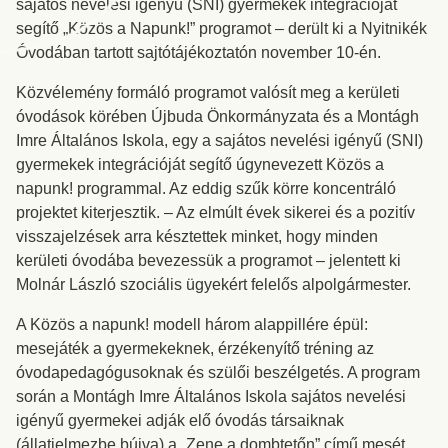
sajátos nevelési igényű (SNI) gyermekek integrációját
segítő „Közös a Napunk!” programot – derült ki a Nyitnikék
Óvodában tartott sajtótájékoztatón november 10-én.
Közvélemény formáló programot valósít meg a kerületi
óvodások körében Újbuda Önkormányzata és a Montágh
Imre Általános Iskola, egy a sajátos nevelési igényű (SNI)
gyermekek integrációját segítő úgynevezett Közös a
napunk! programmal. Az eddig szűk körre koncentráló
projektet kiterjesztik. – Az elmúlt évek sikerei és a pozitív
visszajelzések arra késztettek minket, hogy minden
kerületi óvodába bevezessük a programot – jelentett ki
Molnár László szociális ügyekért felelős alpolgármester.
A Közös a napunk! modell három alappillére épül:
mesejáték a gyermekeknek, érzékenyítő tréning az
óvodapedagógusoknak és szülői beszélgetés. A program
során a Montágh Imre Általános Iskola sajátos nevelési
igényű gyermekei adják elő óvodás társaiknak
(állatjelmezbe bújva) a „Zene a dombtetőn” című mesét,