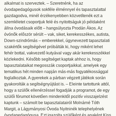
alkalmat is szerveztek. – Szeretnénk, ha az
óvodapedagógusok sokféle élménnyel és tapasztalattal
gazdagodva, minél érzékenyebben közvetítenék ezt a
szemléletet csoportjuk felé és nyitottságuk jó példaként
állna óvodásaik előtt – hangsúlyozta Prodán Ákos. Az
óvónők először sérült – vak, siket, kerekesszékes, autista,
Down-szindrómás – emberekkel, úgynevezett tapasztalati
szakértők segítségével próbálták ki, hogy miként lehet
fehér bottal, vakvezető kutyával vagy akár kerekesszékkel
közlekedni. Később segítséget kaptak ahhoz is, hogy
tapasztalataikat megosszák csoportjaikkal, amelyek egy
tematikus hét minden napján más-más fogyatékossággal
foglalkoztak. A gyerekek a párban végzett játékok során
gyakorolták a segítségnyújtást is. – Eleinte tartottunk attól,
hogy a szülők ellenérzéssel fogadják a programot, de egy
szülői fórumot követően mindenkitől pozitív visszajelzést
kaptunk – számolt be tapasztalatairól Molnárné Tóth
Margit, a Lágymányosi Óvoda Nyitninék telephelyének
óvodapedagógusa. Ezt igazolta szülőként és apaként Kiss