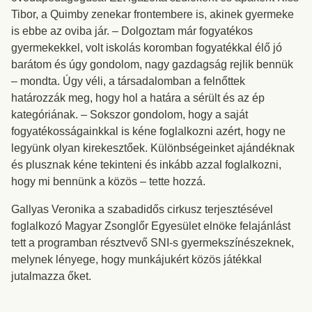
Tibor, a Quimby zenekar frontembere is, akinek gyermeke
is ebbe az oviba jár. – Dolgoztam már fogyatékos
gyermekekkel, volt iskolás koromban fogyatékkal élő jó
barátom és úgy gondolom, nagy gazdagság rejlik bennük
– mondta. Úgy véli, a társadalomban a felnőttek
határozzák meg, hogy hol a határa a sérült és az ép
kategóriának. – Sokszor gondolom, hogy a saját
fogyatékosságainkkal is kéne foglalkozni azért, hogy ne
legyünk olyan kirekesztőek. Különbségeinket ajándéknak
és plusznak kéne tekinteni és inkább azzal foglalkozni,
hogy mi bennünk a közös – tette hozzá.
Gallyas Veronika a szabadidős cirkusz terjesztésével
foglalkozó Magyar Zsonglőr Egyesület elnöke felajánlást
tett a programban résztvevő SNI-s gyermekszínészeknek,
melynek lényege, hogy munkájukért közös játékkal
jutalmazza őket.