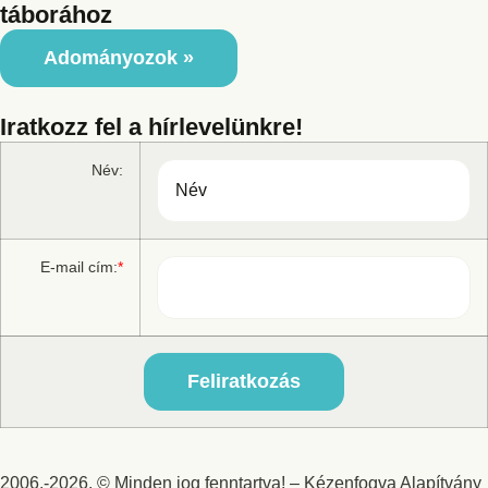
táborához
Adományozok »
Iratkozz fel a hírlevelünkre!
Név:
E-mail cím:
*
2006.-2026. © Minden jog fenntartva! – Kézenfogva Alapítvány