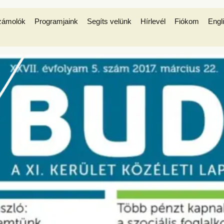
zámolók
Programjaink
Segíts velünk
Hírlevél
Fiókom
Engl