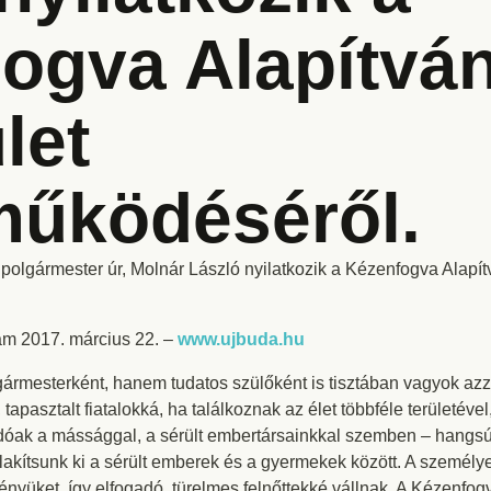
ogva Alapítván
let
működéséről.
lpolgármester úr, Molnár László nyilatkozik a Kézenfogva Alapítv
m 2017. március 22. –
www.ujbuda.hu
rmesterként, hanem tudatos szülőként is tisztában vagyok azz
 tapasztalt fiatalokká, ha találkoznak az élet többféle területév
adóak a mássággal, a sérült embertársainkkal szemben – hangsú
alakítsunk ki a sérült emberek és a gyermekek között. A személy
ményüket, így elfogadó, türelmes felnőttekké vállnak. A Kézenfo