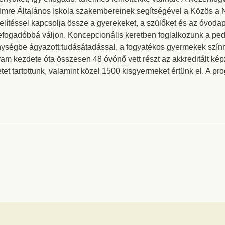
 Imre Általános Iskola szakembereinek segítségével a Közös 
lítéssel kapcsolja össze a gyerekeket, a szülőket és az óvod
fogadóbbá váljon. Koncepcionális keretben foglalkozunk a pe
ségbe ágyazott tudásátadással, a fogyatékos gyermekek színre
am kezdete óta összesen 48 óvónő vett részt az akkreditált kép
et tartottunk, valamint közel 1500 kisgyermeket értünk el. A pr