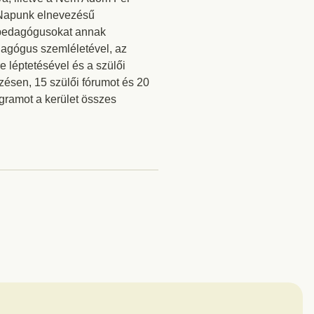
a Napunk elnevezésű
apedagógusokat annak
dagógus szemléletével, az
 léptetésével és a szülői
zésen, 15 szülői fórumot és 20
ogramot a kerület összes