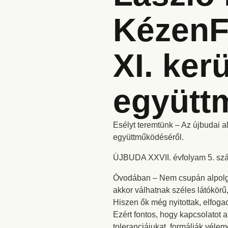
KézenF
XI. kerü
együtt
Esélyt teremtünk – Az újbudai a
együttműködéséről.
ÚJBUDA XXVII. évfolyam 5. szá
Óvodában – Nem csupán alpolgá
akkor válhatnak széles látókörű,
Hiszen ők még nyitottak, elfog
Ezért fontos, hogy kapcsolatot 
toleranciájukat, formálják véle