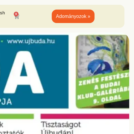
ish
0
Adományozok »