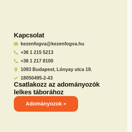
Kapcsolat
kezenfogva@kezenfogva.hu
+36 1 215 5213
+36 1 217 8100
1093 Budapest, Lónyay utca 19.
18050495-2-43
Csatlakozz az adományozók
lelkes táborához
Adományozok »