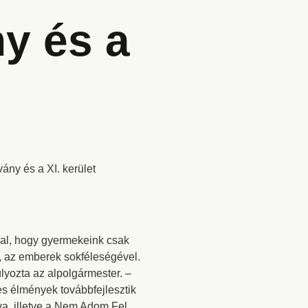
y és a
ány és a XI. kerület
al, hogy gyermekeink csak
el, az emberek sokféleségével.
lyozta az alpolgármester. –
es élmények továbbfejlesztik
gva, illetve a Nem Adom Fel