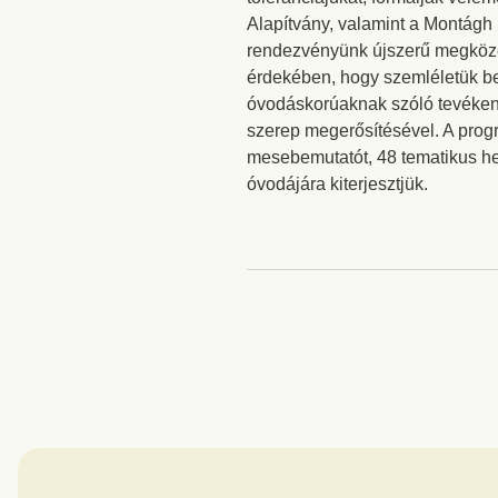
Alapítvány, valamint a Montágh
rendezvényünk újszerű megköze
érdekében, hogy szemléletük be
óvodáskorúaknak szóló tevékeny
szerep megerősítésével. A progr
mesebemutatót, 48 tematikus het
óvodájára kiterjesztjük.