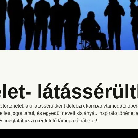
élet- látássérül
történetét, aki látássérültként dolgozik kampánytámogató operá
ett jogot tanul, és egyedül neveli kislányát. Inspiráló történet
és megtaláltuk a megfelelő támogató hátteret!