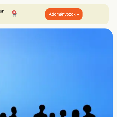
ish
0
Adományozok »