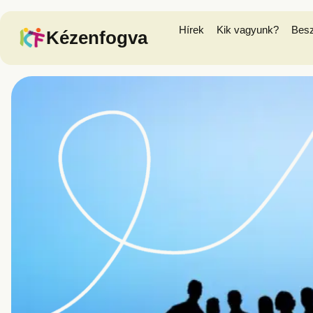
Hírek
Kik vagyunk?
Bes
Kézenfogva