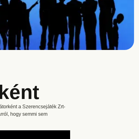
tként
torként a Szerencsejáték Zrt-
 arról, hogy semmi sem