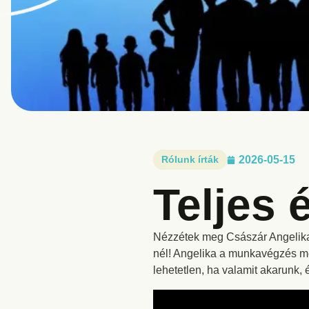
Rólunk írták
2026-05-15
Teljes 
Nézzétek meg Császár Angelika 
nél! Angelika a munkavégzés mell
lehetetlen, ha valamit akarunk, 