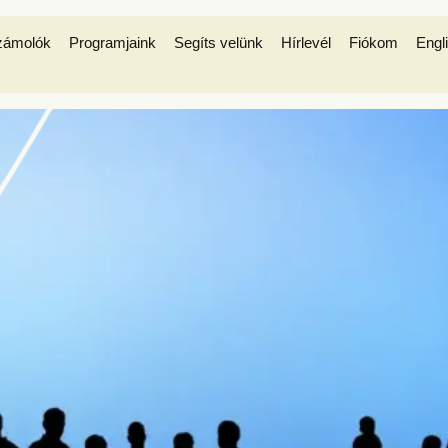
zámolók
Programjaink
Segíts velünk
Hírlevél
Fiókom
Engl