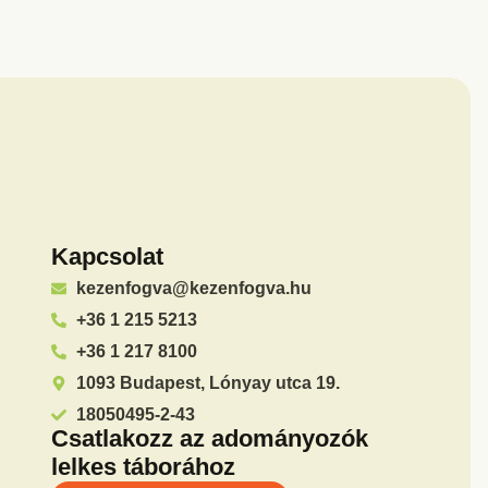
Kapcsolat
kezenfogva@kezenfogva.hu
+36 1 215 5213
+36 1 217 8100
1093 Budapest, Lónyay utca 19.
18050495-2-43
Csatlakozz az adományozók
lelkes táborához