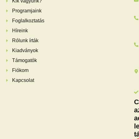
Kik vagyunk?
Programjaink
Foglalkoztatás
Híreink
Rólunk írták
Kiadványok
Támogatók
Fiókom
Kapcsolat
C
a
a
l
t