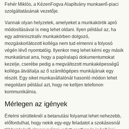
Fehér Miklós, a KézenFogva Alapítvány munkaerő-piaci
szolgáltatásának vezetője.
Vannak olyan helyzetek, amelyeket a munkakörök apró
módosításával is meg lehet oldani. Ilyen például az, ha
egy adminisztratív munkakörben dolgozó,
mozgáskorlátozott kolléga nem tud elmenni a folyosó
végén lévő nyomtatóig. Ilyenkor meg lehet kérni egy másik
munkatársat arra, hogy a papíralapú dokumentumokat
kezelje, cserébe pedig a megváltozott munkaképességű
kolléga átvállalja az ő számítógépes munkájának egy
részét. Egy siket munkavállalónál hasonló módon lehet
megoldani például azt, hogy ne kelljen telefonon
kommunikálnia.
Mérlegen az igények
Értelmi sérülteknél a betanulási folyamat lehet nehezebb,
előfordulhat, hogy nekik egy-egy feladatot a szokásosnál