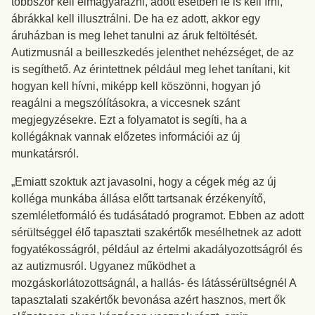
többször kell elmagyarázni, adott esetben le is kell írni,
ábrákkal kell illusztrálni. De ha ez adott, akkor egy
áruházban is meg lehet tanulni az áruk feltöltését.
Autizmusnál a beilleszkedés jelenthet nehézséget, de az
is segíthető. Az érintettnek például meg lehet tanítani, kit
hogyan kell hívni, miképp kell köszönni, hogyan jó
reagálni a megszólításokra, a viccesnek szánt
megjegyzésekre. Ezt a folyamatot is segíti, ha a
kollégáknak vannak előzetes információi az új
munkatársról.
„Emiatt szoktuk azt javasolni, hogy a cégek még az új
kolléga munkába állása előtt tartsanak érzékenyítő,
szemléletformáló és tudásátadó programot. Ebben az adott
sérültséggel élő tapasztati szakértők mesélhetnek az adott
fogyatékosságról, például az értelmi akadályozottságról és
az autizmusról. Ugyanez működhet a
mozgáskorlátozottságnál, a hallás- és látássérültségnél A
tapasztalati szakértők bevonása azért hasznos, mert ők