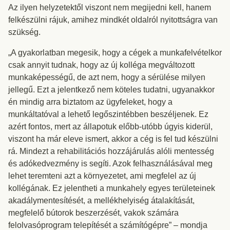
Az ilyen helyzetektől viszont nem megijedni kell, hanem
felkészülni rájuk, amihez mindkét oldalról nyitottságra van
szükség.
„A gyakorlatban megesik, hogy a cégek a munkafelvételkor
csak annyit tudnak, hogy az új kolléga megváltozott
munkaképességű, de azt nem, hogy a sérülése milyen
jellegű. Ezt a jelentkező nem köteles tudatni, ugyanakkor
én mindig arra biztatom az ügyfeleket, hogy a
munkáltatóval a lehető legőszintébben beszéljenek. Ez
azért fontos, mert az állapotuk előbb-utóbb úgyis kiderül,
viszont ha már eleve ismert, akkor a cég is fel tud készülni
rá. Mindezt a rehabilitációs hozzájárulás alóli mentesség
és adókedvezmény is segíti. Azok felhasználásával meg
lehet teremteni azt a környezetet, ami megfelel az új
kollégának. Ez jelentheti a munkahely egyes területeinek
akadálymentesítését, a mellékhelyiség átalakítását,
megfelelő bútorok beszerzését, vakok számára
felolvasóprogram telepítését a számítógépre” – mondja