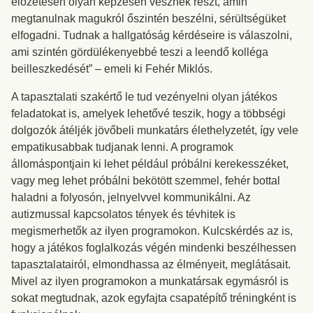
előzetesen olyan képzésen vesznek részt, amin
megtanulnak magukról őszintén beszélni, sérültségüket
elfogadni. Tudnak a hallgatóság kérdéseire is válaszolni,
ami szintén gördülékenyebbé teszi a leendő kolléga
beilleszkedését” – emeli ki Fehér Miklós.
A tapasztalati szakértő le tud vezényelni olyan játékos
feladatokat is, amelyek lehetővé teszik, hogy a többségi
dolgozók átéljék jövőbeli munkatárs élethelyzetét, így vele
empatikusabbak tudjanak lenni. A programok
állomáspontjain ki lehet például próbálni kerekesszéket,
vagy meg lehet próbálni bekötött szemmel, fehér bottal
haladni a folyosón, jelnyelvvel kommunikálni. Az
autizmussal kapcsolatos tények és tévhitek is
megismerhetők az ilyen programokon. Kulcskérdés az is,
hogy a játékos foglalkozás végén mindenki beszélhessen
tapasztalatairól, elmondhassa az élményeit, meglátásait.
Mivel az ilyen programokon a munkatársak egymásról is
sokat megtudnak, azok egyfajta csapatépítő tréningként is