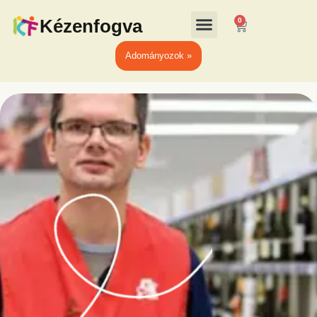
Kézenfogva
0
Adományozok »