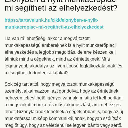
mi segítheti az elhelyezkedést?
https://tartsvelunk.hu/cikk/elonyben-a-nyilt-
munkaeropiac–mi-segitheti-az-elhelyezkedest
Ha van rá lehetőség, akkor a megváltozott
munkaképességű embereknek is a nyílt munkaerőpiaci
elhelyezkedés a legjobb megoldás, de erre készen kell
állniuk mind a cégeknek, mind az érintetteknek. Mi a
legnagyobb akadálya az ilyen típusú foglalkoztatásnak, és
mi segítheti ledönteni a falakat?
Sok cég tart attól, hogy megváltozott munkaképességű
személyt alkalmazzon, azt gondolva, hogy az érintettnek
nehezen teljesíthető igényei vannak, miatta fel kell borítani
a megszokott munka- és műszakbeosztást, ami nehézkes
lehet. Bizonytalanok lehetnek a cégek abban is, hogy az új
munkatárssal miképp kommunikáljanak, hogyan szólítsák
meg őt úgy, hogy az véletlenül se legyen bántó vagy sértő.