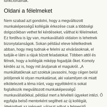
funkcionálnak.
Oldani a félelmeket
Nem szabad azt gondolni, hogy a megváltozott
munkaképességű kollégák érkezése csak a többségi
dolgozókban vethet fel kérdéseket, válthat ki félelmeket.
Ez fordítva is így van, munkavállalói oldalon is lehetnek
bizonytalanságok. Sokan például eleve kételkednek
abban, hogy meg tudnak-e felelni az elvárásoknak, el
tudják-e látni a rájuk bízott feladatokat. Többen attól és
félnek, hogy a kollégák miképp fogadják őket. Komoly
kérdés az is, hogy mit áruljanak el magukról. „A
munkáltatóknak azt szoktuk javasolni, hogy cégen belül
jelöljenek ki olyan munkatársat, aki valamilyen ok miatt
elkötelezett a téma iránt, vagy egyébként is sokat
foglalkozik megváltozott munkaképességű
munkavállalókkal, például mert a felvételi ügyeket intézi. Ő
egyfajta belső mentorként segítheti az új kollégát,
áttekintheti az igényeit, választ adhat a felmerülő