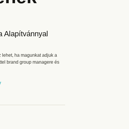
a Alapítvánnyal
 lehet, ha magunkat adjuk a
ettel brand group managere és
y