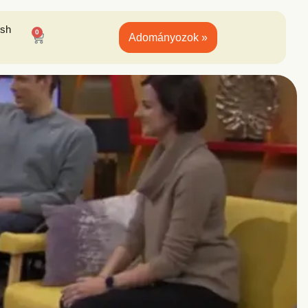
ish
0
Adományozok »