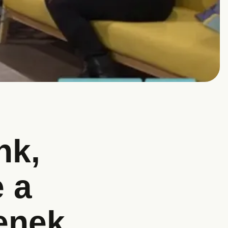
nk,
 a
enek