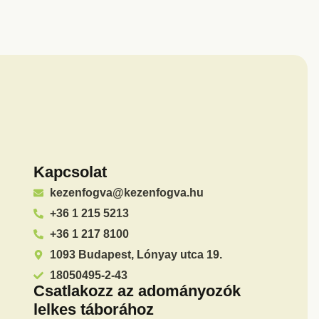
Kapcsolat
kezenfogva@kezenfogva.hu
+36 1 215 5213
+36 1 217 8100
1093 Budapest, Lónyay utca 19.
18050495-2-43
Csatlakozz az adományozók
lelkes táborához