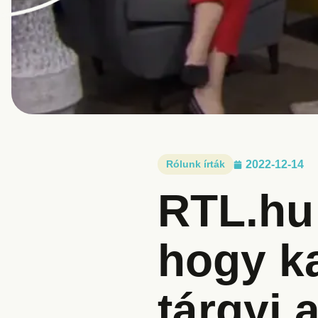
Rólunk írták
2022-12-14
RTL.hu 
hogy k
tárgyi 