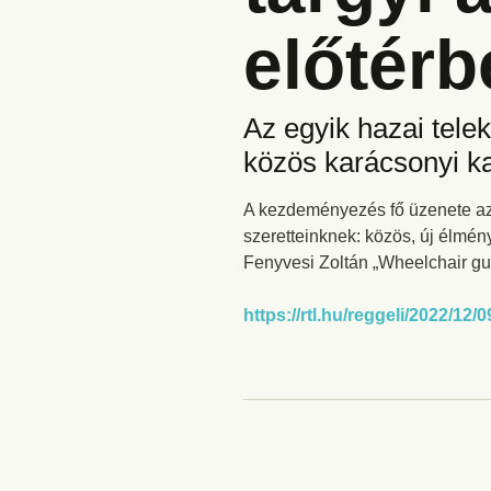
előtérb
Az egyik hazai tele
közös karácsonyi ka
A kezdeményezés fő üzenete az,
szeretteinknek: közös, új élmén
Fenyvesi Zoltán „Wheelchair guy”
https://rtl.hu/reggeli/2022/1