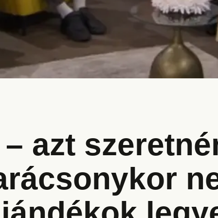
– azt szeretné
arácsonykor ne
ajándékok legy