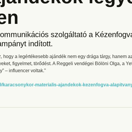
en
kommunikációs szolgáltató a Kézenfogv
mpányt indított.
 hogy a legértékesebb ajándék nem egy drága tárgy, hanem az
yeket, figyelmet, törődést. A Reggeli vendégei Bölöni Olga, a Y
 – influencer voltak.”
2/09/karacsonykor-materialis-ajandekok-kezenfogva-alapitvan