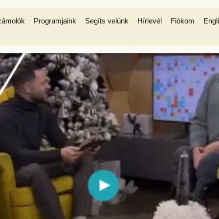
zámolók
Programjaink
Segíts velünk
Hírlevél
Fiókom
Engl