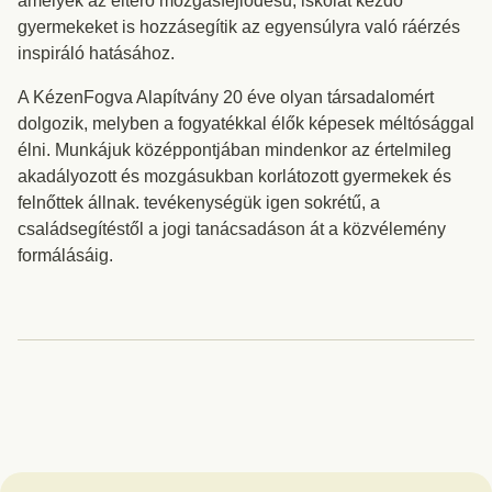
amelyek az eltérő mozgásfejlődésű, iskolát kezdő
gyermekeket is hozzásegítik az egyensúlyra való ráérzés
inspiráló hatásához.
A KézenFogva Alapítvány 20 éve olyan társadalomért
dolgozik, melyben a fogyatékkal élők képesek méltósággal
élni. Munkájuk középpontjában mindenkor az értelmileg
akadályozott és mozgásukban korlátozott gyermekek és
felnőttek állnak. tevékenységük igen sokrétű, a
családsegítéstől a jogi tanácsadáson át a közvélemény
formálásáig.