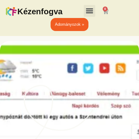
Kézenfogva
0
Adományozok »