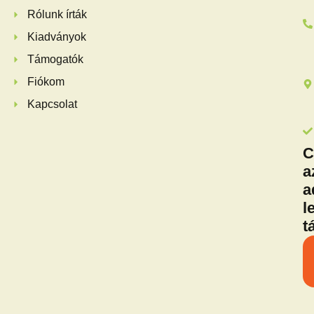
Rólunk írták
Kiadványok
Támogatók
Fiókom
Kapcsolat
C
a
a
l
t