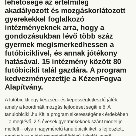
lehetősége az értelmileg
akadályozott és mozgáskorlátozott
gyerekekkel foglalkozó
intézményeknek arra, hogy a
gondozásukban lévő több száz
gyermek megismerkedhessen a
futóbiciklivel, és annak jótékony
hatásával. 15 intézmény között 80
futóbicikli talál gazdára. A program
kedvezményezettje a KézenFogva
Alapítvány.
A futóbicikli egy készség- és képességfejlesztő játék,
amely a koordinált mozgás fejlődését segíti elő. A
tanulobicikli.hu Kft. a program sikerességének érdekében
– a meglévő, 2-5 évesek gyermekeknek szánt modellje
mellett – olyan nagyméretű tanulóbicikliket is fejlesztett,