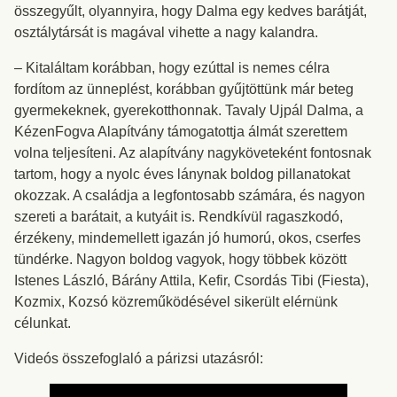
összegyűlt, olyannyira, hogy Dalma egy kedves barátját,
osztálytársát is magával vihette a nagy kalandra.
– Kitaláltam korábban, hogy ezúttal is nemes célra
fordítom az ünneplést, korábban gyűjtöttünk már beteg
gyermekeknek, gyerekotthonnak. Tavaly Ujpál Dalma, a
KézenFogva Alapítvány támogatottja álmát szerettem
volna teljesíteni. Az alapítvány nagyköveteként fontosnak
tartom, hogy a nyolc éves lánynak boldog pillanatokat
okozzak. A családja a legfontosabb számára, és nagyon
szereti a barátait, a kutyáit is. Rendkívül ragaszkodó,
érzékeny, mindemellett igazán jó humorú, okos, cserfes
tündérke. Nagyon boldog vagyok, hogy többek között
Istenes László, Bárány Attila, Kefir, Csordás Tibi (Fiesta),
Kozmix, Kozsó közreműködésével sikerült elérnünk
célunkat.
Videós összefoglaló a párizsi utazásról: