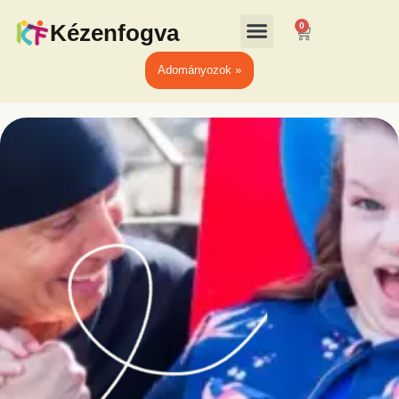
Kézenfogva
0
Adományozok »