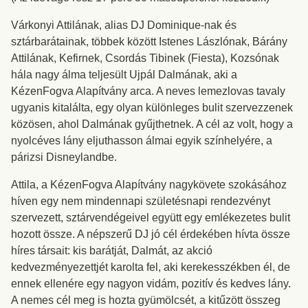
Várkonyi Attilának, alias DJ Dominique-nak és
sztárbarátainak, többek között Istenes Lászlónak, Bárány
Attilának, Kefirnek, Csordás Tibinek (Fiesta), Kozsónak
hála nagy álma teljesült Ujpál Dalmának, aki a
KézenFogva Alapítvány arca. A neves lemezlovas tavaly
ugyanis kitalálta, egy olyan különleges bulit szervezzenek
közösen, ahol Dalmának gyűjthetnek. A cél az volt, hogy a
nyolcéves lány eljuthasson álmai egyik színhelyére, a
párizsi Disneylandbe.
Attila, a KézenFogva Alapítvány nagykövete szokásához
híven egy nem mindennapi születésnapi rendezvényt
szervezett, sztárvendégeivel együtt egy emlékezetes bulit
hozott össze. A népszerű DJ jó cél érdekében hívta össze
híres társait: kis barátját, Dalmát, az akció
kedvezményezettjét karolta fel, aki kerekesszékben él, de
ennek ellenére egy nagyon vidám, pozitív és kedves lány.
A nemes cél meg is hozta gyümölcsét, a kitűzött összeg