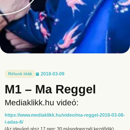
Rólunk írták
2018-03-09
M1 – Ma Reggel
Mediaklikk.hu videó:
https://www.mediaklikk.hu/video/ma-reggel-2018-03-08-
i-adas-6/
(Az idevágó rész 17 perc 30 másodpercnél kezdődik)