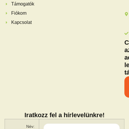
Támogatók
Fiókom
Kapcsolat
C
a
a
l
t
Iratkozz fel a hírlevelünkre!
Név: