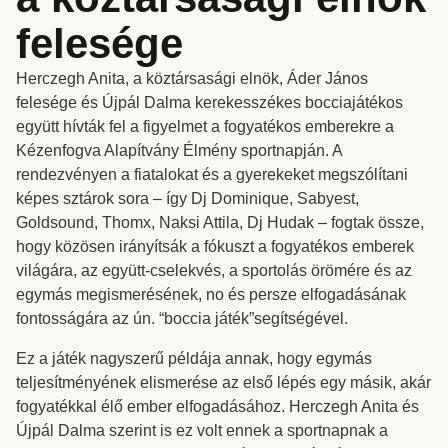
felesége
Herczegh Anita, a köztársasági elnök, Áder János
felesége és Újpál Dalma kerekesszékes bocciajátékos
együtt hívták fel a figyelmet a fogyatékos emberekre a
Kézenfogva Alapítvány Élmény sportnapján. A
rendezvényen a fiatalokat és a gyerekeket megszólítani
képes sztárok sora – így Dj Dominique, Sabyest,
Goldsound, Thomx, Naksi Attila, Dj Hudak – fogtak össze,
hogy közösen irányítsák a fókuszt a fogyatékos emberek
világára, az együtt-cselekvés, a sportolás örömére és az
egymás megismerésének, no és persze elfogadásának
fontosságára az ún. “boccia játék”segítségével.
Ez a játék nagyszerű példája annak, hogy egymás
teljesítményének elismerése az első lépés egy másik, akár
fogyatékkal élő ember elfogadásához. Herczegh Anita és
Újpál Dalma szerint is ez volt ennek a sportnapnak a