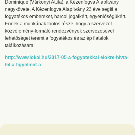
Dominique (Várkonyi Attila), a Kézenfogva Alapítvány
nagykövete. A Kézenfogva Alapítvány 23 éve segíti a
fogyatékos embereket, harcol jogaikért, egyenlőségükért.
Ennek a munkának fontos része, hogy a szervezet
közvélemény-formáló rendezvények szervezésével
lehetőséget teremt a fogyatékos és az ép fiatalok
találkozására.
http://www.lokal.hu/2017-05-a-fogyatekkal-elokre-hivta-
fel-a-figyelmet-a…