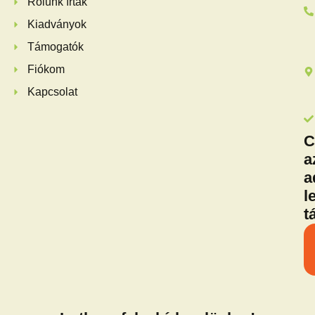
Rólunk írták
Kiadványok
Támogatók
Fiókom
Kapcsolat
C
a
a
l
t