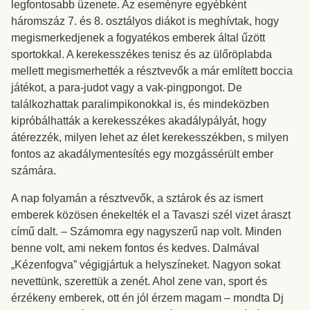
legfontosabb üzenete. Az eseményre egyébként
háromszáz 7. és 8. osztályos diákot is meghívtak, hogy
megismerkedjenek a fogyatékos emberek által űzött
sportokkal. A kerekesszékes tenisz és az ülőröplabda
mellett megismerhették a résztvevők a már említett boccia
játékot, a para-judot vagy a vak-pingpongot. De
találkozhattak paralimpikonokkal is, és mindeközben
kipróbálhatták a kerekesszékes akadálypályát, hogy
átérezzék, milyen lehet az élet kerekesszékben, s milyen
fontos az akadálymentesítés egy mozgássérült ember
számára.
A nap folyamán a résztvevők, a sztárok és az ismert
emberek közösen énekelték el a Tavaszi szél vizet áraszt
című dalt. – Számomra egy nagyszerű nap volt. Minden
benne volt, ami nekem fontos és kedves. Dalmával
„Kézenfogva” végigjártuk a helyszíneket. Nagyon sokat
nevettünk, szerettük a zenét. Ahol zene van, sport és
érzékeny emberek, ott én jól érzem magam – mondta Dj