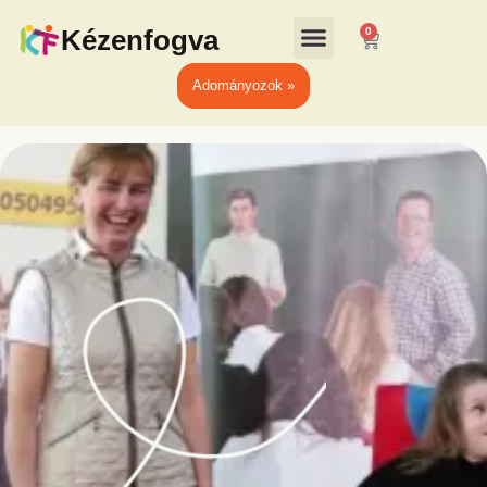
Kézenfogva
0
Adományozok »