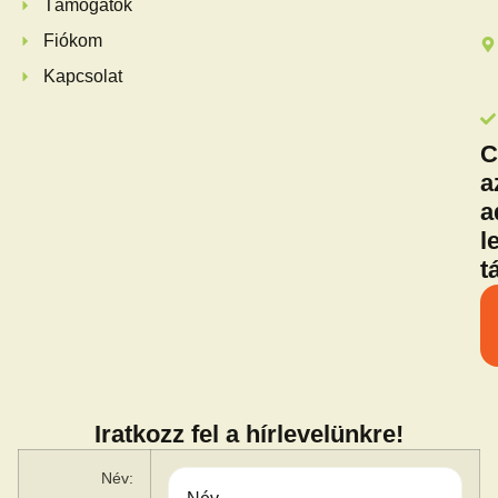
Támogatók
Fiókom
Kapcsolat
C
a
a
l
t
Iratkozz fel a hírlevelünkre!
Név: