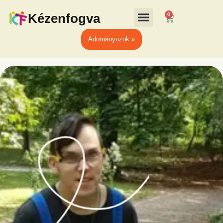
Kézenfogva
0
Adományozok »