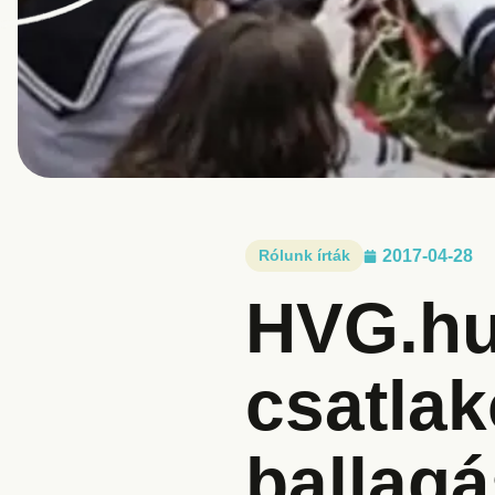
Rólunk írták
2017-04-28
HVG.hu
csatla
ballag