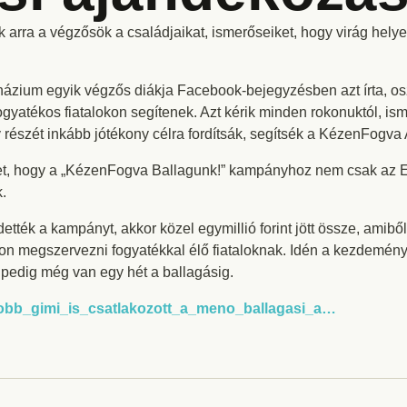
arra a végzősök a családjaikat, ismerőseiket, hogy virág helyett
názium egyik végzős diákja Facebook-bejegyzésben azt írta, osz
gyatékos fiatalokon segítenek. Azt kérik minden rokonuktól, ism
 részét inkább jótékony célra fordítsák, segítsék a KézenFogv
nket, hogy a „KézenFogva Ballagunk!” kampányhoz nem csak az
.
ették a kampányt, akkor közel egymillió forint jött össze, amibő
yáron megszervezni fogyatékkal élő fiataloknak. Idén a kezdemén
, pedig még van egy hét a ballagásig.
_Tobb_gimi_is_csatlakozott_a_meno_ballagasi_a…