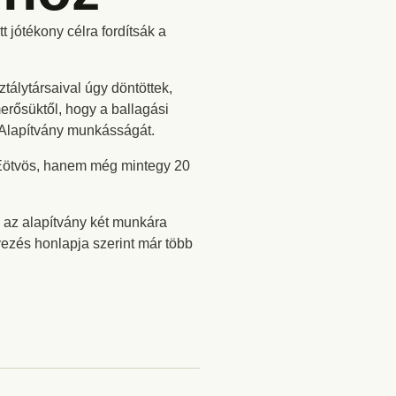
 jótékony célra fordítsák a
tálytársaival úgy döntöttek,
erősüktől, hogy a ballagási
a Alapítvány munkásságát.
 Eötvös, hanem még mintegy 20
l az alapítvány két munkára
yezés honlapja szerint már több