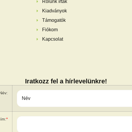
Rólunk írták
Kiadványok
Támogatók
Fiókom
Kapcsolat
Iratkozz fel a hírlevelünkre!
Név:
cím:
*