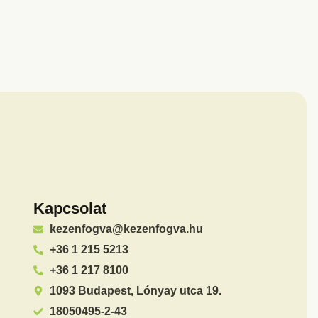
Kapcsolat
kezenfogva@kezenfogva.hu
+36 1 215 5213
+36 1 217 8100
1093 Budapest, Lónyay utca 19.
18050495-2-43