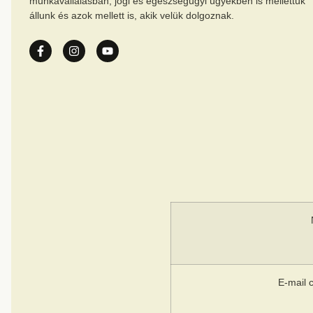
munkavállalásban, jogi és egészségügyi ügyekben is mellettük
állunk és azok mellett is, akik velük dolgoznak.
E-mail 