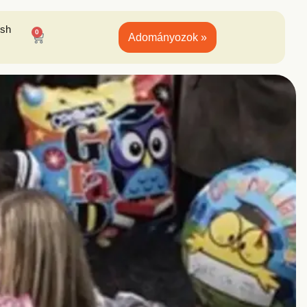
ish
0
Adományozok »