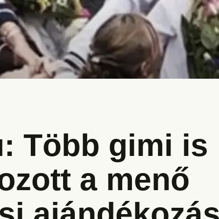
: Több gimi is
kozott a menő
ási ajándékozá