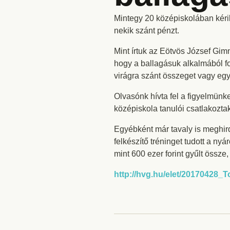
Mintegy 20 középiskolában kérik 
nekik szánt pénzt.
Mint írtuk az Eötvös József Gim
hogy a ballagásuk alkalmából fo
virágra szánt összeget vagy egy
Olvasónk hívta fel a figyelmü
középiskola tanulói csatlakoztak
Egyébként már tavaly is meghird
felkészítő tréninget tudott a n
mint 600 ezer forint gyűlt össze
http://hvg.hu/elet/20170428