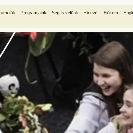
zámolók
Programjaink
Segíts velünk
Hírlevél
Fiókom
Engl