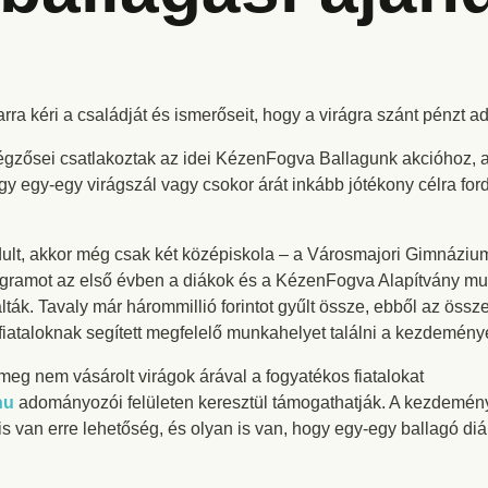
rra kéri a családját és ismerőseit, hogy a virágra szánt pénzt ad
gzősei csatlakoztak az idei KézenFogva Ballagunk akcióhoz, a
gy egy-egy virágszál vagy csokor árát inkább jótékony célra fordí
lt, akkor még csak két középiskola – a Városmajori Gimnázium
rogramot az első évben a diákok és a KézenFogva Alapítvány mun
málták. Tavaly már hárommillió forintot gyűlt össze, ebből az ös
taloknak segített megfelelő munkahelyet találni a kezdeményez
meg nem vásárolt virágok árával a fogyatékos fiatalokat
hu
adományozói felületen keresztül támogathatják. A kezdemén
is van erre lehetőség, és olyan is van, hogy egy-egy ballagó di