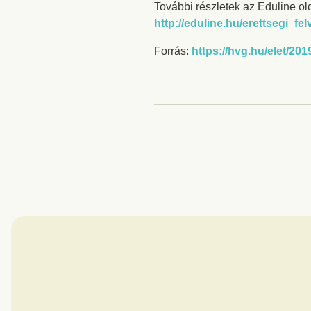
További részletek az Eduline ol
http://eduline.hu/erettsegi_f
Forrás:
https://hvg.hu/elet/