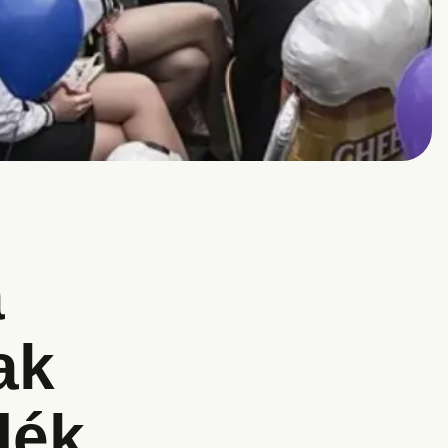
a
ak
dék