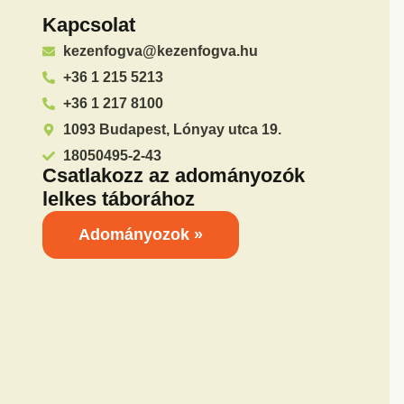
Kapcsolat
kezenfogva@kezenfogva.hu
+36 1 215 5213
+36 1 217 8100
1093 Budapest, Lónyay utca 19.
18050495-2-43
Csatlakozz az adományozók
lelkes táborához
Adományozok »