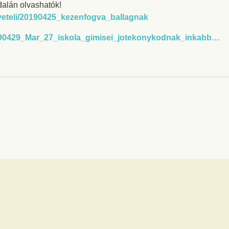
dalán olvashatók!
elveteli/20190425_kezenfogva_ballagnak
20190429_Mar_27_iskola_gimisei_jotekonykodnak_inkabb…