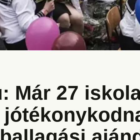
: Már 27 iskol
i jótékonykodn
ballagási aján