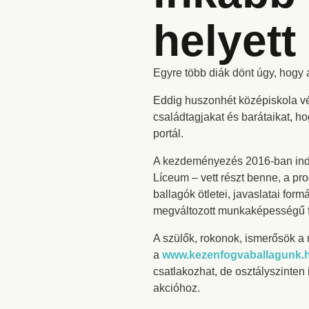
helyett
Egyre több diák dönt úgy, hogy a
Eddig huszonhét középiskola vé
családtagjakat és barátaikat, ho
portál.
A kezdeményezés 2016-ban indu
Líceum – vett részt benne, a p
ballagók ötletei, javaslatai for
megváltozott munkaképességű fia
A szülők, rokonok, ismerősök a 
a
www.kezenfogvaballagunk.
csatlakozhat, de osztályszinten 
akcióhoz.