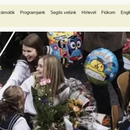
zámolók
Programjaink
Segíts velünk
Hírlevél
Fiókom
Engl