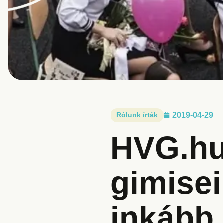
Rólunk írták
2019-04-29
HVG.hu
gimise
inkább 