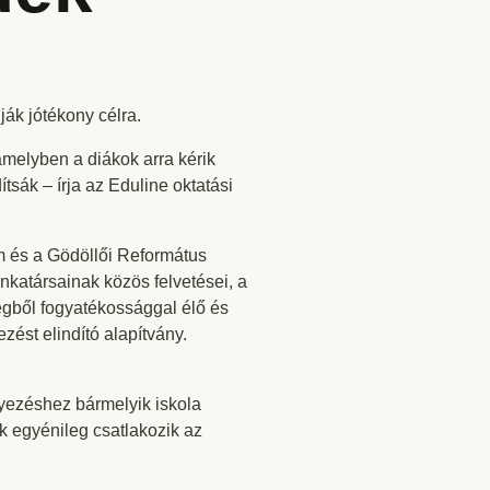
ják jótékony célra.
melyben a diákok arra kérik
tsák – írja az Eduline oktatási
 és a Gödöllői Református
katársainak közös felvetései, a
szegből fogyatékossággal élő és
ést elindító alapítvány.
yezéshez bármelyik iskola
ák egyénileg csatlakozik az