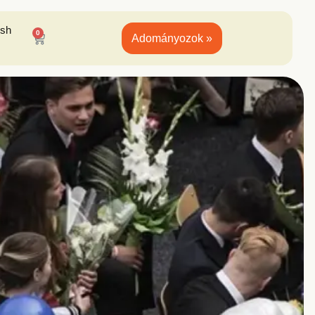
ish
0
Adományozok »