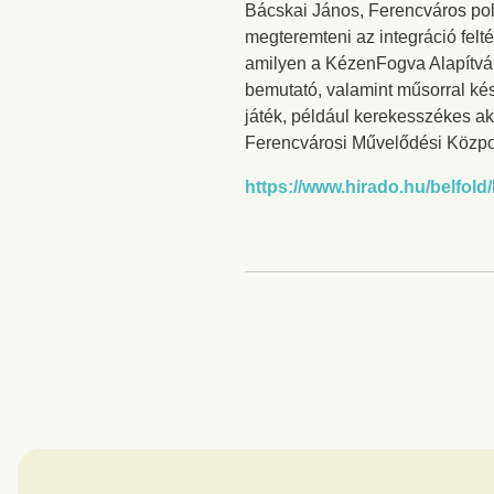
Bácskai János, Ferencváros pol
megteremteni az integráció felt
amilyen a KézenFogva Alapítván
bemutató, valamint műsorral kés
játék, például kerekesszékes ak
Ferencvárosi Művelődési Közp
https://www.hirado.hu/belfold