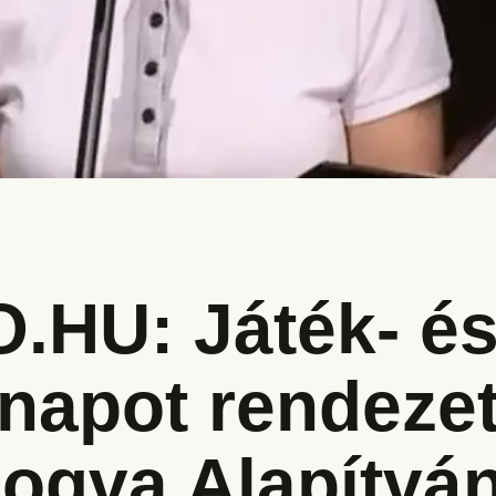
.HU: Játék- é
napot rendezet
ogva Alapítvá