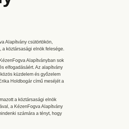
a Alapítvány csütörtökön,
 a köztársasági elnök felesége.
 a KézenFogva Alapítványban sok
és elfogadásáért. Az alapítvány
a közös küzdelem és győzelem
 Erika Holdbogár című meséjét a
lmazott a köztársasági elnök
mával, a KézenFogva Alapítvány
mindenki számára a tényt, hogy