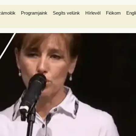
zámolók
Programjaink
Segíts velünk
Hírlevél
Fiókom
Engl