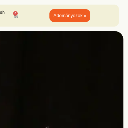
ish
0
Adományozok »