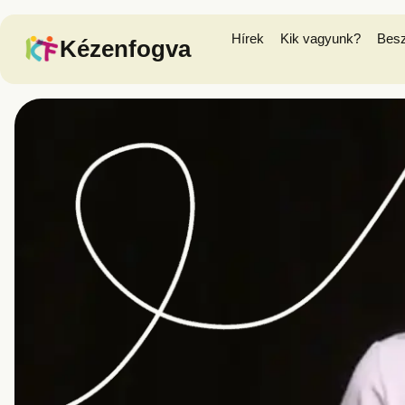
Hírek
Kik vagyunk?
Bes
Kézenfogva