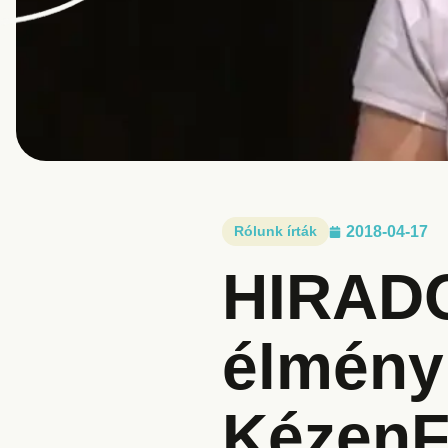
Rólunk írták
2018-04-17
HIRADO
élmény
KézenF