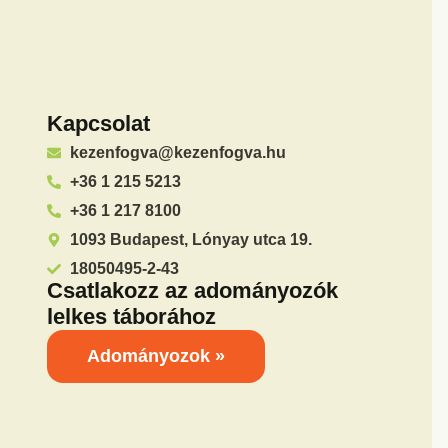
Kapcsolat
kezenfogva@kezenfogva.hu
+36 1 215 5213
+36 1 217 8100
1093 Budapest, Lónyay utca 19.
18050495-2-43
Csatlakozz az adományozók
lelkes táborához
Adományozok »