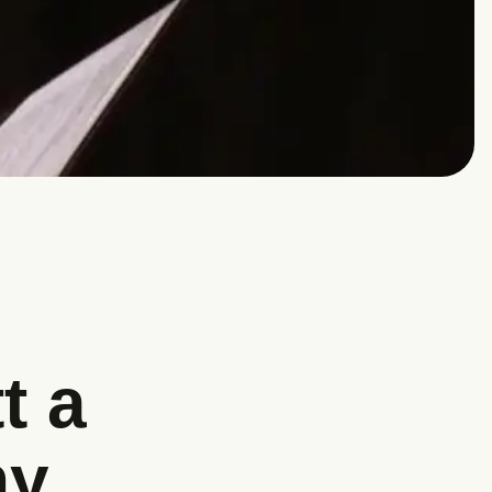
s
t a
ny