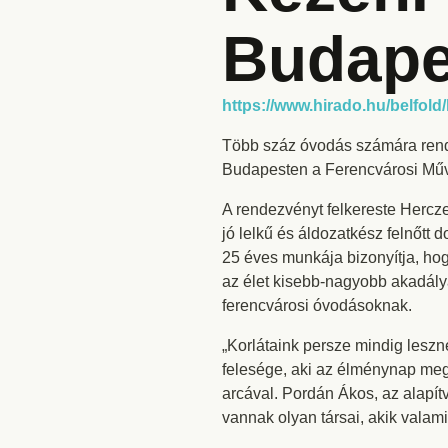
Budape
https://www.hirado.hu/belfold
Több száz óvodás számára rende
Budapesten a Ferencvárosi Műve
A rendezvényt felkereste Hercze
jó lelkű és áldozatkész felnőtt
25 éves munkája bizonyítja, h
az élet kisebb-nagyobb akadálya
ferencvárosi óvodásoknak.
„Korlátaink persze mindig leszn
felesége, aki az élménynap meg
arcával. Pordán Ákos, az alapít
vannak olyan társai, akik valami