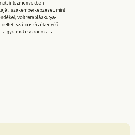
rtott intézményekben
nkáját, szakemberképzését, mint
dékei, volt terápiáskutya-
Emellett számos érzékenyítő
ta a gyermekcsoportokat a