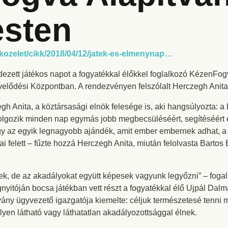
sten
/kozelet/cikk/2018/04/12/jatek-es-elmenynap…
zett játékos napot a fogyatékkal élőkkel foglalkozó KézenFogv
lődési Központban. A rendezvényen felszólalt Herczegh Anita,
gh Anita, a köztársasági elnök felesége is, aki hangsúlyozta:
 dolgozik minden nap egymás jobb megbecsüléséért, segítéséért 
ogy az egyik legnagyobb ajándék, amit ember embernek adhat, 
i felett – fűzte hozzá Herczegh Anita, miután felolvasta Bartos
ek, de az akadályokat együtt képesek vagyunk legyőzni” – foga
nyitóján bocsa játékban vett részt a fogyatékkal élő Ujpál Dal
vány ügyvezető igazgatója kiemelte: céljuk természetesé tenni 
lyen látható vagy láthatatlan akadályozottsággal élnek.