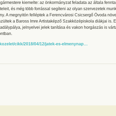
gármestere kiemelte: az önkormányzat feladata az általa fennta
ételeit, és még több forrással segíteni az olyan szervezetek mu
y. A megnyitón felléptek a Ferencvárosi Csicsergő Óvoda növen
zültek a Baross Imre Artistaképző Szakközépiskola diákjai is. 
adálypálya, jelnyelvei jelek tanítása és vakon horgászás is vár
ontban.
/kozelet/cikk/2018/04/12/jatek-es-elmenynap…