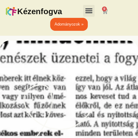
Kézenfogva
0
Adományozok »