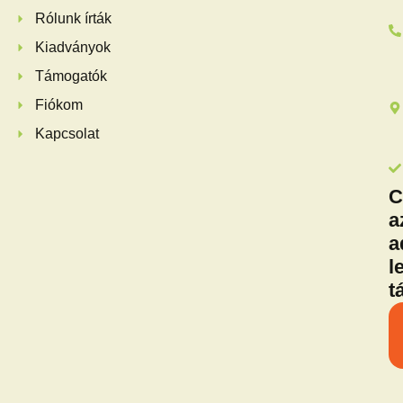
Rólunk írták
Kiadványok
Támogatók
Fiókom
Kapcsolat
C
a
a
l
t