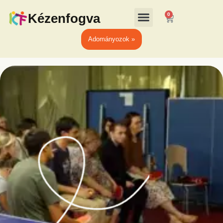
Kézenfogva
0
Adományozok »