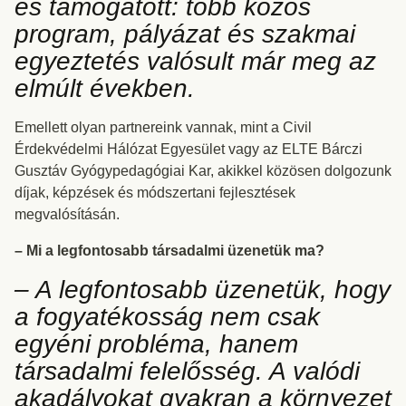
és támogatott: több közös
program, pályázat és szakmai
egyeztetés valósult már meg az
elmúlt években.
Emellett olyan partnereink vannak, mint a Civil
Érdekvédelmi Hálózat Egyesület vagy az ELTE Bárczi
Gusztáv Gyógypedagógiai Kar, akikkel közösen dolgozunk
díjak, képzések és módszertani fejlesztések
megvalósításán.
– Mi a legfontosabb társadalmi üzenetük ma?
– A legfontosabb üzenetük, hogy
a fogyatékosság nem csak
egyéni probléma, hanem
társadalmi felelősség. A valódi
akadályokat gyakran a környezet