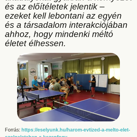
és az előítéletek jelentik –
ezeket kell lebontani az egyén
és a társadalom interakciójában
ahhoz, hogy mindenki méltó
életet élhessen.
Forrás:
https://eselyunk.hu/harom-evtized-a-melto-elet-