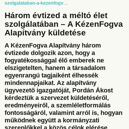
szolgalataban-a-kezenfogv…
Három évtized a méltó élet
szolgálatában – A KézenFogva
Alapítvány küldetése
A KézenFogva Alapítvány három
évtizede dolgozik azon, hogy a
fogyatékossággal élő emberek ne
elszigetelten, hanem a társadalom
egyenrangú tagjaiként élhessék
mindennapjaikat. Az alapítvány
ügyvezető igazgatóját, Pordán Ákost
kérdeztük a szervezet küldetéséről,
eredményeiről, a szemléletformálás
fontosságáról, valamint arról is, hogyan
működnek együtt a kormányzati
szereplőkkel a közös célok elérése