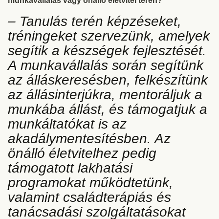
munkavállalás vagy önálló életvitel terén?
– Tanulás terén képzéseket,
tréningeket szervezünk, amelyek
segítik a készségek fejlesztését.
A munkavállalás során segítünk
az álláskeresésben, felkészítünk
az állásinterjúkra, mentoráljuk a
munkába állást, és támogatjuk a
munkáltatókat is az
akadálymentesítésben. Az
önálló életvitelhez pedig
támogatott lakhatási
programokat működtetünk,
valamint családterápiás és
tanácsadási szolgáltatásokat