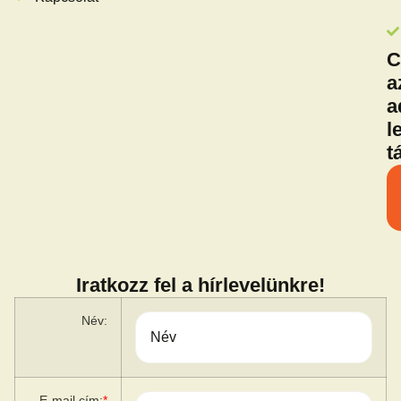
C
a
a
l
t
Iratkozz fel a hírlevelünkre!
Név:
E-mail cím:
*