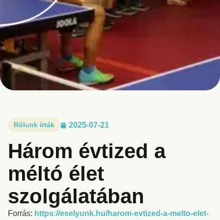
Rólunk írták
2025-07-21
Három évtized a
méltó élet
szolgálatában
Forrás:
https://eselyunk.hu/harom-evtized-a-melto-elet-