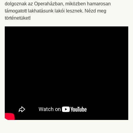
dolgoznak az Operaházban, miközben hamarosan
támogatott lakhatásunk lakói lesznek. Nézd meg
történetüket!