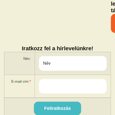
l
t
Iratkozz fel a hírlevelünkre!
Név:
E-mail cím:
*