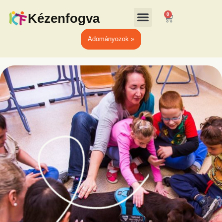
Kézenfogva
0
Adományozok »