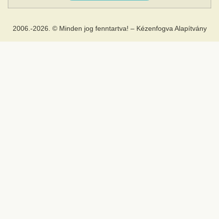
2006.-2026. © Minden jog fenntartva! – Kézenfogva Alapítvány