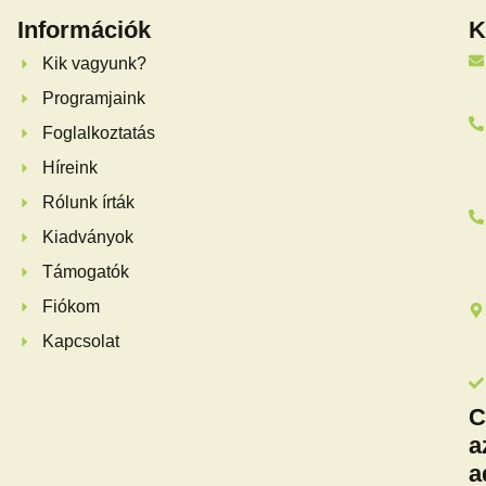
Információk
K
Kik vagyunk?
Programjaink
Foglalkoztatás
Híreink
Rólunk írták
Kiadványok
Támogatók
Fiókom
Kapcsolat
C
a
a