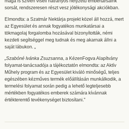
maga is szívén viseli hátrányos helyzetű embertársaink
sorsát, rendszeresen részt vesz jótékonysági akciókban.
Elmondta: a Szatmár Nektárja projekt közel áll hozzá, mert
az Egyesület és annak fogyatékos munkatársai a
tökmagolaj forgalomba hozásával bizonyították, némi
kezdeti segítséggel meg tudnak és meg akarnak állni a
saját lábukon. „
„Szabóné Ivánka Zsuzsanna
, a KézenFogva Alapítvány
folyamat-tanácsadója a tájékoztatón elmondta: az Aktív
Műhely program és az Egyesület kiváló minőségű, teljes
egészében kézműves termék előállításán munkálkodik, a
termelési folyamat során pedig a lehető legteljesebb
mértékben fogyatékos emberek számára kívánnak
értékteremtő tevékenységet biztosítani.”