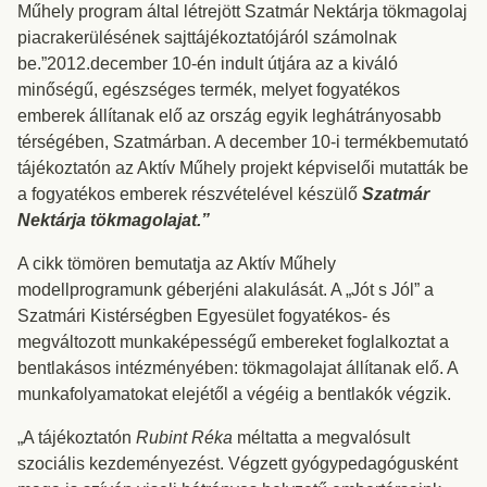
Műhely program által létrejött Szatmár Nektárja tökmagolaj
piacrakerülésének sajttájékoztatójáról számolnak
be.”2012.december 10-én indult útjára az a kiváló
minőségű, egészséges termék, melyet fogyatékos
emberek állítanak elő az ország egyik leghátrányosabb
térségében, Szatmárban. A december 10-i termékbemutató
tájékoztatón az Aktív Műhely projekt képviselői mutatták be
a fogyatékos emberek részvételével készülő
Szatmár
Nektárja tökmagolajat.”
A cikk tömören bemutatja az Aktív Műhely
modellprogramunk géberjéni alakulását. A „Jót s Jól” a
Szatmári Kistérségben Egyesület fogyatékos- és
megváltozott munkaképességű embereket foglalkoztat a
bentlakásos intézményében: tökmagolajat állítanak elő. A
munkafolyamatokat elejétől a végéig a bentlakók végzik.
„A tájékoztatón
Rubint Réka
méltatta a megvalósult
szociális kezdeményezést. Végzett gyógypedagógusként