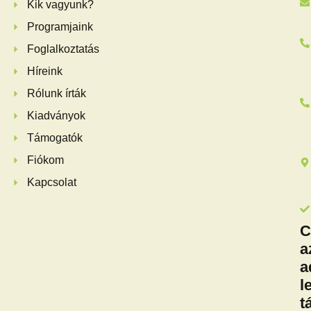
Kik vagyunk?
Programjaink
Foglalkoztatás
Híreink
Rólunk írták
Kiadványok
Támogatók
Fiókom
Kapcsolat
C
a
a
l
t