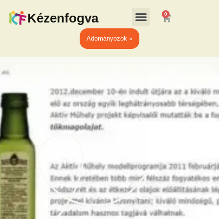
Kézenfogva
0
Adományozok »