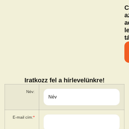
C
a
a
l
t
Iratkozz fel a hírlevelünkre!
Név:
E-mail cím:
*