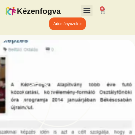
Kézenfogva
0
Adományozok »