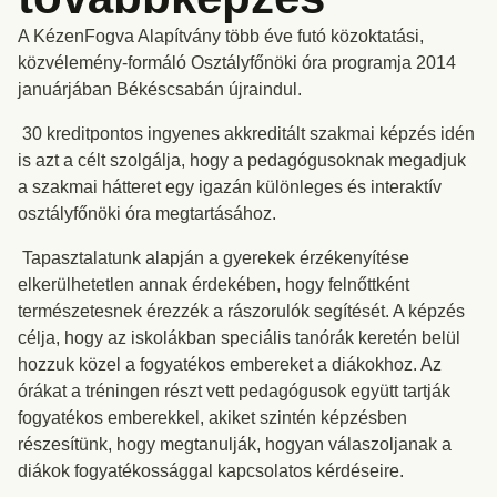
A KézenFogva Alapítvány több éve futó közoktatási,
közvélemény-formáló Osztályfőnöki óra programja 2014
januárjában Békéscsabán újraindul.
30 kreditpontos ingyenes akkreditált szakmai képzés idén
is azt a célt szolgálja, hogy a pedagógusoknak megadjuk
a szakmai hátteret egy igazán különleges és interaktív
osztályfőnöki óra megtartásához.
Tapasztalatunk alapján a gyerekek érzékenyítése
elkerülhetetlen annak érdekében, hogy felnőttként
természetesnek érezzék a rászorulók segítését. A képzés
célja, hogy az iskolákban speciális tanórák keretén belül
hozzuk közel a fogyatékos embereket a diákokhoz. Az
órákat a tréningen részt vett pedagógusok együtt tartják
fogyatékos emberekkel, akiket szintén képzésben
részesítünk, hogy megtanulják, hogyan válaszoljanak a
diákok fogyatékossággal kapcsolatos kérdéseire.