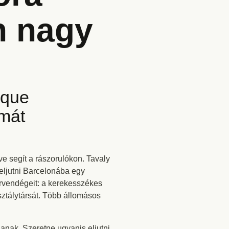
n nagy
ique
lmát
 segít a rászorulókon. Tavaly
 eljutni Barcelonába egy
árvendégeit: a kerekesszékes
sztálytársát. Több állomásos
nak. Szeretne ugyanis eljutni