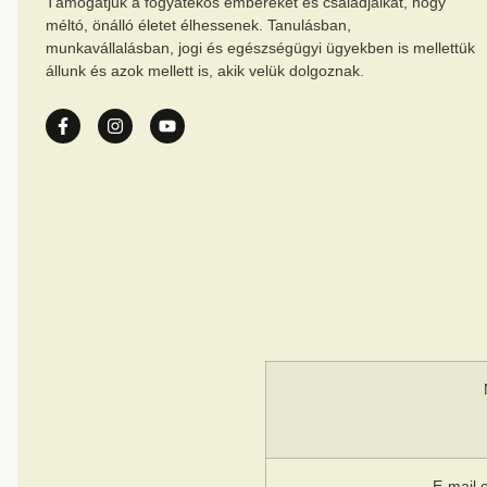
Támogatjuk a fogyatékos embereket és családjaikat, hogy
méltó, önálló életet élhessenek. Tanulásban,
munkavállalásban, jogi és egészségügyi ügyekben is mellettük
állunk és azok mellett is, akik velük dolgoznak.
E-mail 