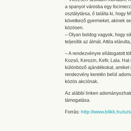
a spanyol városba egy focimeccs
osztálytársa, ő találta ki, hog
következő gyermeket, akinek se
közösen.
– Olyan boldog vagyok, hogy sik
teljesítik az álmát. Attila elár
– A rendezvényre ellátogatott tö
Kozsó, Kerozin, Kefir, Lala. Ha
különböző ajándékokat, amiket 
rendezvény keretén belül adomá
közös akciónak.
Az alábbi linken adományozhat
támogatása.
Forrás:
http://www.blikk.hu/szt