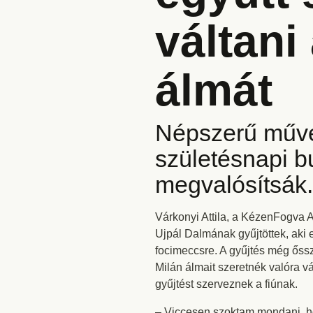
váltani
álmát
Népszerű művé
születésnapi bu
megvalósítsák.
Várkonyi Attila, a KézenFogva 
Ujpál Dalmának gyűjtöttek, aki 
focimeccsre. A gyűjtés még őssz
Milán álmait szeretnék valóra v
gyűjtést szerveznek a fiúnak.
– Viccesen szoktam mondani, ho