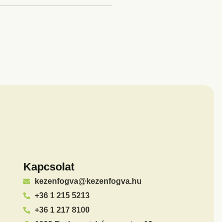
Kapcsolat
kezenfogva@kezenfogva.hu
+36 1 215 5213
+36 1 217 8100