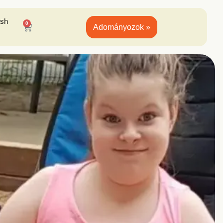
ish
0
Adományozok »