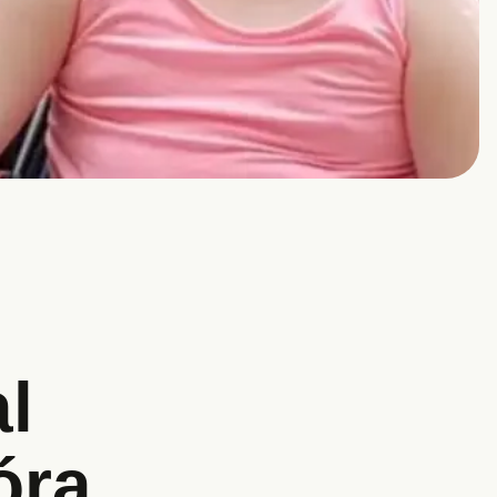
l
óra