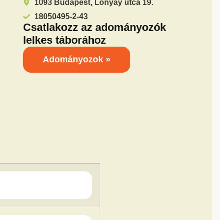
1093 Budapest, Lónyay utca 19.
18050495-2-43
Csatlakozz az adományozók
lelkes táborához
Adományozok »