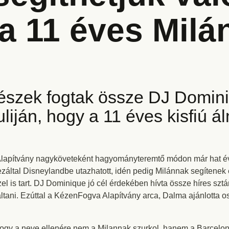
 a 11 éves Milá
szek fogtak össze DJ Domin
liján, hogy a 11 éves kisfiú á
Alapítvány nagyköveteként hagyományteremtő módon már hat éve
ezáltal Disneylandbe utazhatott, idén pedig Milánnak segítenek
el is tart. DJ Dominique jó cél érdekében hívta össze híres szt
áltani. Ezúttal a KézenFogva Alapítvány arca, Dalma ajánlotta o
gy a neve ellenére nem a Milannak szurkol, hanem a Barcelona