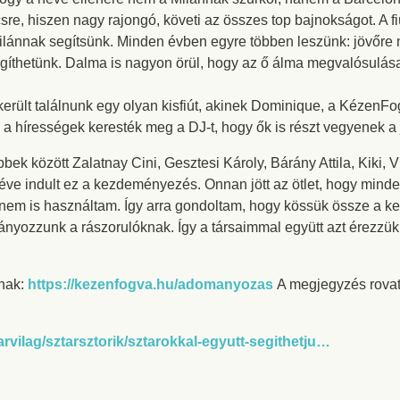
re, hiszen nagy rajongó, követi az összes top bajnokságot. A 
y Milánnak segítsünk. Minden évben egyre többen leszünk: jövőre
gíthetünk. Dalma is nagyon örül, hogy az ő álma megvalósulása
erült találnunk egy olyan kisfiút, akinek Dominique, a KézenFo
ulta, a hírességek keresték meg a DJ-t, hogy ők is részt vegyenek
bbek között Zalatnay Cini, Gesztesi Károly, Bárány Attila, Kiki, 
t éve indult ez a kezdeményezés. Onnan jött az ötlet, hogy min
nem is használtam. Így arra gondoltam, hogy kössük össze a ke
nyozzunk a rászorulóknak. Így a társaimmal együtt azt érezzük
nak:
https://kezenfogva.hu/adomanyozas
A megjegyzés rovatba
arvilag/sztarsztorik/sztarokkal-egyutt-segithetju…