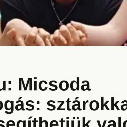
u: Micsoda
gás: sztárokka
segíthetjük val