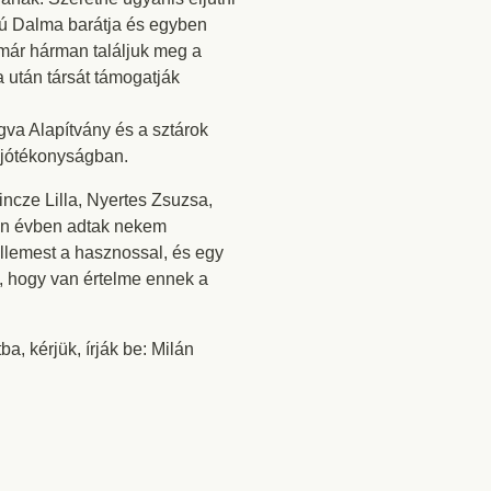
fiú Dalma barátja és egyben
 már hárman találjuk meg a
 után társát támogatják
gva Alapítvány és a sztárok
 a jótékonyságban.
Vincze Lilla, Nyertes Zsuzsa,
den évben adtak nekem
llemest a hasznossal, és egy
, hogy van értelme ennek a
, kérjük, írják be: Milán