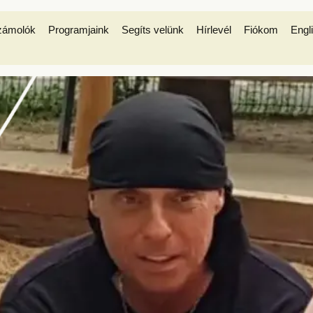
zámolók
Programjaink
Segíts velünk
Hírlevél
Fiókom
Engl