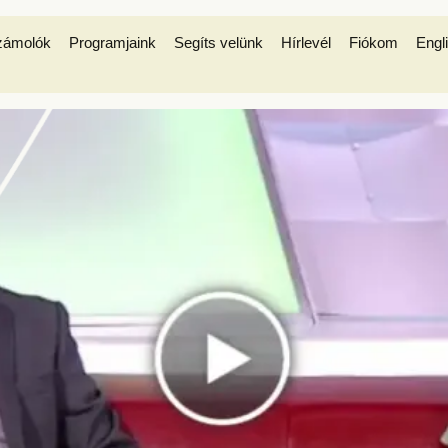
zámolók
Programjaink
Segíts velünk
Hírlevél
Fiókom
Engl