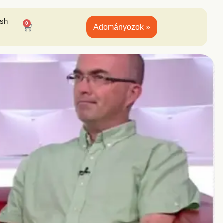
ish
0
Adományozok »