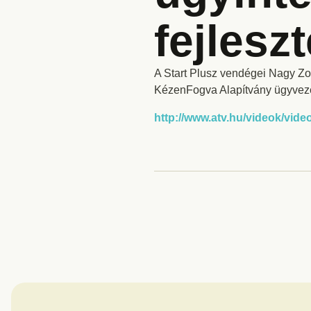
fejlesz
A Start Plusz vendégei Nagy Zo
KézenFogva Alapítvány ügyveze
http://www.atv.hu/videok/vi