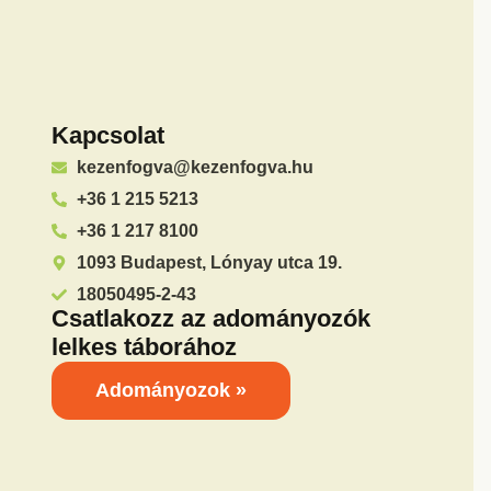
Kapcsolat
kezenfogva@kezenfogva.hu
+36 1 215 5213
+36 1 217 8100
1093 Budapest, Lónyay utca 19.
18050495-2-43
Csatlakozz az adományozók
lelkes táborához
Adományozok »