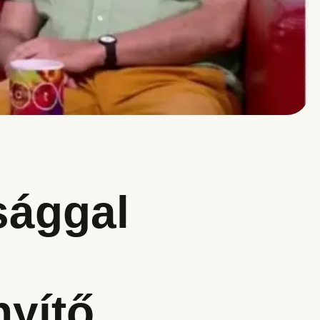
sággal
yítő