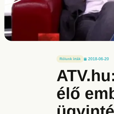
Rólunk írták
2018-06-20
ATV.hu
élő em
ügyint