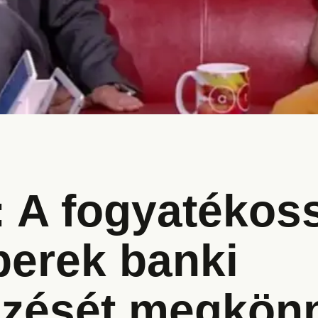
: A fogyatékos
berek banki
ézését megkönn