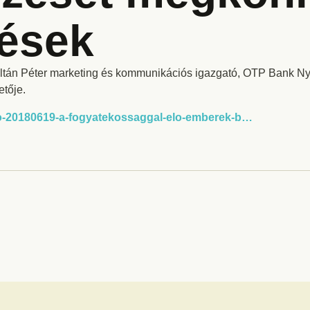
tések
ltán Péter marketing és kommunikációs igazgató, OTP Bank Nyr
tője.
deo-20180619-a-fogyatekossaggal-elo-emberek-b…