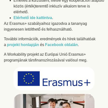
Emellett a kurzusterv, illetve egy kooperáción alapuló
közös (érték)teremtő inkluzív alkalom terve is
elérhető.
Elérhető ide kattintva
.
Az Erasmus+ szabályaihoz igazodva a tananyag
ingyenesen letölthető és felhasználható.
További információk, eredmények és hírek találhatóak
a
projekt honlapján
és
Facebook oldalán
.
A Workability projekt az Európai Unió Erasmus+
programjának társfinanszírozásával valósul meg.