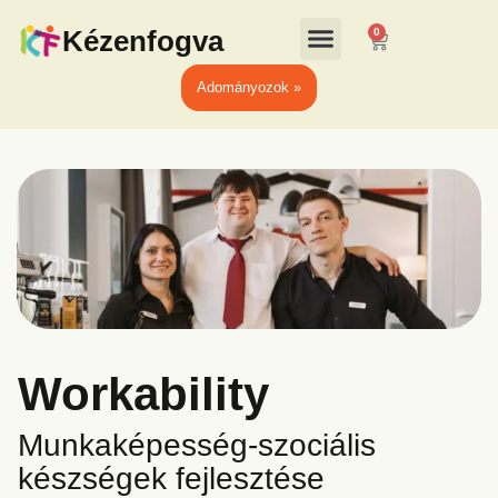
Kézenfogva
0
Adományozok »
Workability
Munkaképesség-szociális
készségek fejlesztése