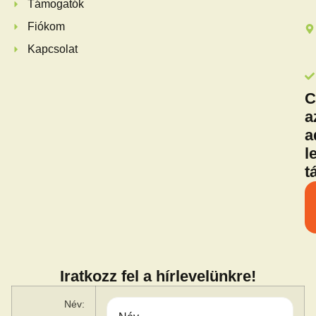
Támogatók
Fiókom
Kapcsolat
C
a
a
l
t
Iratkozz fel a hírlevelünkre!
Név: