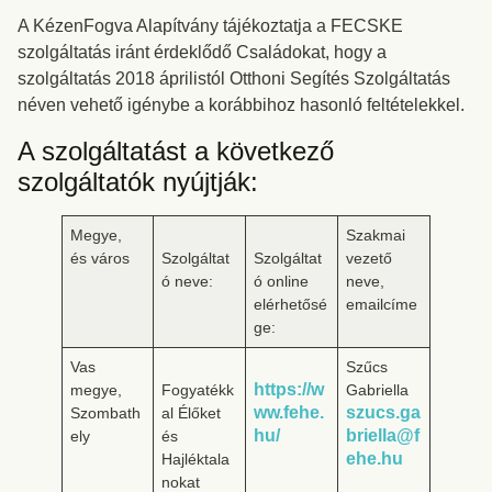
A KézenFogva Alapítvány tájékoztatja a FECSKE
szolgáltatás iránt érdeklődő Családokat, hogy a
szolgáltatás 2018 áprilistól Otthoni Segítés Szolgáltatás
néven vehető igénybe a korábbihoz hasonló feltételekkel.
A szolgáltatást a következő
szolgáltatók nyújtják:
Megye,
Szakmai
és város
Szolgáltat
Szolgáltat
vezető
ó neve:
ó online
neve,
elérhetősé
emailcíme
ge:
Vas
Szűcs
https://w
megye,
Fogyatékk
Gabriella
ww.fehe.
szucs.ga
Szombath
al Élőket
hu/
briella@f
ely
és
ehe.hu
Hajléktala
nokat