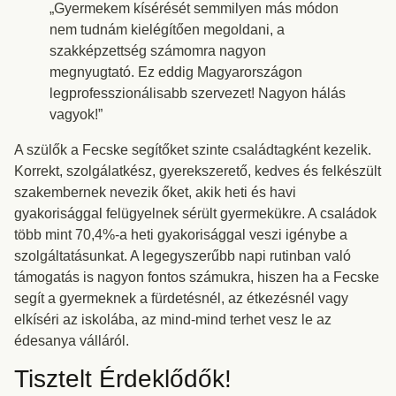
„Gyermekem kísérését semmilyen más módon
nem tudnám kielégítően megoldani, a
szakképzettség számomra nagyon
megnyugtató. Ez eddig Magyarországon
legprofesszionálisabb szervezet! Nagyon hálás
vagyok!”
A szülők a Fecske segítőket szinte családtagként kezelik.
Korrekt, szolgálatkész, gyerekszerető, kedves és felkészült
szakembernek nevezik őket, akik heti és havi
gyakorisággal felügyelnek sérült gyermekükre. A családok
több mint 70,4%-a heti gyakorisággal veszi igénybe a
szolgáltatásunkat. A legegyszerűbb napi rutinban való
támogatás is nagyon fontos számukra, hiszen ha a Fecske
segít a gyermeknek a fürdetésnél, az étkezésnél vagy
elkíséri az iskolába, az mind-mind terhet vesz le az
édesanya válláról.
Tisztelt Érdeklődők!