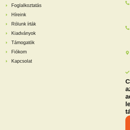
Foglalkoztatás
Híreink
Rólunk írták
Kiadványok
Támogatók
Fiókom
Kapcsolat
C
a
a
l
t