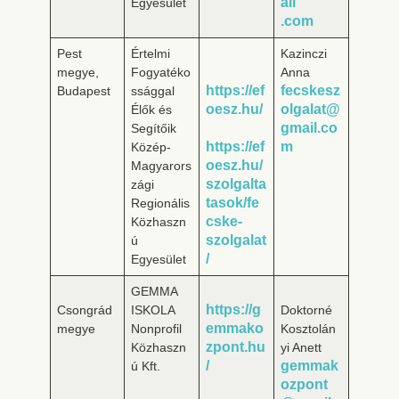
ail
Egyesület
.com
Pest
Értelmi
Kazinczi
megye,
Fogyatéko
Anna
https://ef
fecskesz
Budapest
ssággal
oesz.hu/
olgalat@
Élők és
gmail.co
Segítőik
https://ef
m
Közép-
oesz.hu/
Magyarors
szolgalta
zági
tasok/fe
Regionális
cske-
Közhaszn
szolgalat
ú
/
Egyesület
GEMMA
https://g
Csongrád
ISKOLA
Doktorné
emmako
megye
Nonprofil
Kosztolán
zpont.hu
Közhaszn
yi Anett
/
gemmak
ú Kft.
ozpont