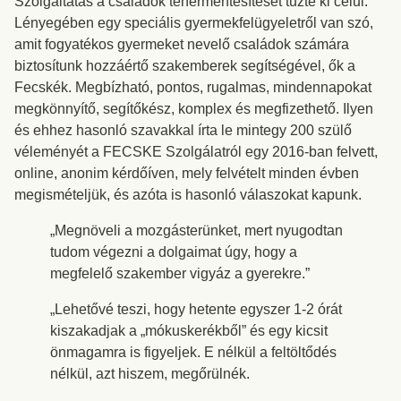
Szolgáltatás a családok tehermentesítését tűzte ki célul.
Lényegében egy speciális gyermekfelügyeletről van szó,
amit fogyatékos gyermeket nevelő családok számára
biztosítunk hozzáértő szakemberek segítségével, ők a
Fecskék. Megbízható, pontos, rugalmas, mindennapokat
megkönnyítő, segítőkész, komplex és megfizethető. Ilyen
és ehhez hasonló szavakkal írta le mintegy 200 szülő
véleményét a FECSKE Szolgálatról egy 2016-ban felvett,
online, anonim kérdőíven, mely felvételt minden évben
megismételjük, és azóta is hasonló válaszokat kapunk.
„Megnöveli a mozgásterünket, mert nyugodtan
tudom végezni a dolgaimat úgy, hogy a
megfelelő szakember vigyáz a gyerekre.”
„Lehetővé teszi, hogy hetente egyszer 1-2 órát
kiszakadjak a „mókuskerékből” és egy kicsit
önmagamra is figyeljek. E nélkül a feltöltődés
nélkül, azt hiszem, megőrülnék.