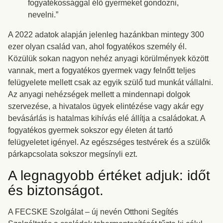
fogyatékossággal élő gyermeket gondozni,
nevelni.”
A 2022 adatok alapján jelenleg hazánkban mintegy 300
ezer olyan család van, ahol fogyatékos személy él.
Közülük sokan nagyon nehéz anyagi körülmények között
vannak, mert a fogyatékos gyermek vagy felnőtt teljes
felügyelete mellett csak az egyik szülő tud munkát vállalni.
Az anyagi nehézségek mellett a mindennapi dolgok
szervezése, a hivatalos ügyek elintézése vagy akár egy
bevásárlás is hatalmas kihívás elé állítja a családokat. A
fogyatékos gyermek sokszor egy életen át tartó
felügyeletet igényel. Az egészséges testvérek és a szülők
párkapcsolata sokszor megsínyli ezt.
A legnagyobb értéket adjuk: időt
és biztonságot.
A FECSKE Szolgálat – új nevén Otthoni Segítés