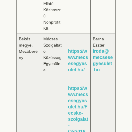
Ellátó
Közhaszn
ú
Nonprofit
Kft.
Békés
Mécses
Barna
megye,
Szolgáltat
Eszter
https://w
iroda@
Mezőberé
ó
ww.mecs
mecsese
ny
Közösség
esegyes
gyesulet
Egyesület
ulet.hu/
.hu
e
https://w
ww.mecs
esegyes
ulet.hu/F
ecske-
szolgalat
-
OS2018-