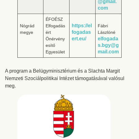
@gmail.
com
ÉFOÉSZ
https://el
Nógrád
Elfogadás
Fábri
fogadas
megye
ért
Lászlóné
ert.eu/
elfogada
Önérvény
s.bgy@g
esítő
mail.com
Egyesület
A program a Belügyminisztérium és a Slachta Margit
Nemzeti Szociálpolitikai Intézet támogatásával valósul
meg.