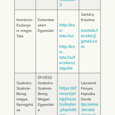
3
Sárkány
Komárom-
Esőember
Krisztina
http://es
Esztergo
ekért
o-
esotata.f
m megye,
Egyesület
tata.hu/
ecske@
Tata
gmail.co
http://es
m
o-
tata.hu/f
ecskesz
olgalat
ÉFOÉSZ
Szabolcs-
Szabolcs-
Lipcseiné
https://ef
Szatmár-
Szatmár-
Fényes
oesznyir
Bereg
Bereg
Hajnalka
egyhaza.
megye,
Megyei
Gerda
hu/index
lipcseine
Nyíregyhá
Egyesület
.php/otth
.fecske
za
e