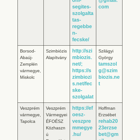
oni-
@gmail.
segites-
com
szolgalta
tas-
regebbe
n-
fecske/
http://szi
Borsod-
Szimbiózis
Szilágyi
mbiozis.
Abaúj-
Alapítvány
György
net/;
tamszol
Zemplén
https://s
g@szim
vármegye,
zimbiozi
biozis.ne
Miskolc
s.net/fec
t
ske-
szolgalat
https://ef
Veszprém
Veszprém
Hoffman
oesz-
vármegye,
Vármegyei
Erzsébet
veszpre
rehab20
Tapolca
ÉFOÉSZ
mmegye
23erzse
Közhaszn
.hu/
bet@gm
ú