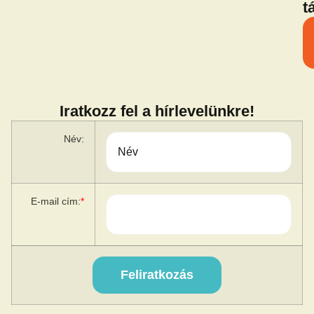
t
Iratkozz fel a hírlevelünkre!
Név:
E-mail cím:
*