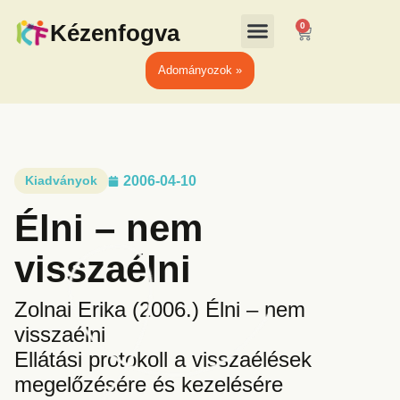
Kézenfogva
0
Adományozok »
Kiadványok
2006-04-10
Élni – nem
visszaélni
Zolnai Erika (2006.) Élni – nem
visszaélni
Ellátási protokoll a visszaélések
megelőzésére és kezelésére