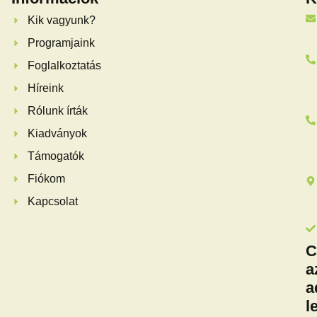
Kik vagyunk?
Programjaink
Foglalkoztatás
Híreink
Rólunk írták
Kiadványok
Támogatók
Fiókom
Kapcsolat
C
a
a
l