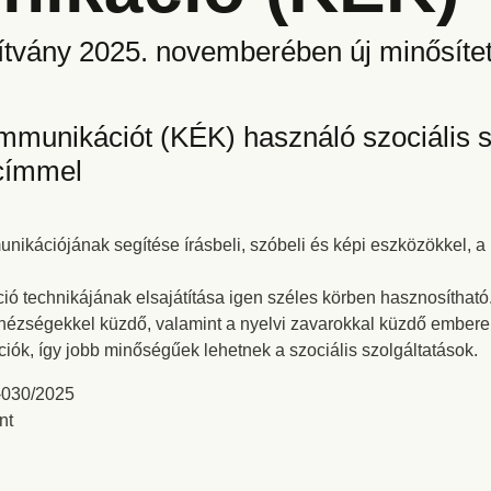
tvány 2025. novemberében új minősítet
munikációt (KÉK) használó szociális se
címmel
nikációjának segítése írásbeli, szóbeli és képi eszközökkel, a
 technikájának elsajátítása igen széles körben hasznosítható
 nehézségekkel küzdő, valamint a nyelvi zavarokkal küzdő embe
iók, így jobb minőségűek lehetnek a szociális szolgáltatások.
-030/2025
nt