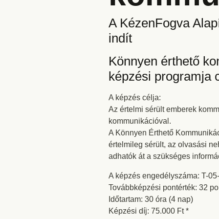
A KézenFogva Alapí
indít
Könnyen érthető kom
képzési programja 
A képzés célja:
Az értelmi sérült emberek kommu
kommunikációval.
A Könnyen Érthető Kommunikáció
értelmileg sérült, az olvasási
adhatók át a szükséges informác
A képzés engedélyszáma: T-05
Továbbképzési pontérték: 32 po
Időtartam: 30 óra (4 nap)
Képzési díj: 75.000 Ft *