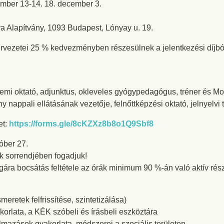
ember 13-14. 18. december 3.
 Alapítvány, 1093 Budapest, Lónyay u. 19.
rvezetei 25 % kedvezményben részesülnek a jelentkezési díjból
emi oktató, adjunktus, okleveles gyógypedagógus, tréner és Mono
y nappali ellátásának vezetője, felnőttképzési oktató, jelnyelvi 
et:
https://forms.gle/8cKZXz8b8o1Q9Sbf8
óber 27.
k sorrendjében fogadjuk!
sgára bocsátás feltétele az órák minimum 90 %-án való aktív rész
retek felfrissítése, szintetizálása)
orlata, a KÉK szóbeli és írásbeli eszköztára
lmazások gyakorlata, módszerei a szociális területen