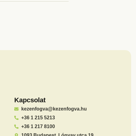
Kapcsolat
kezenfogva@kezenfogva.hu
+36 1 215 5213
+36 1 217 8100
1093 Budapest, Lónyay utca 19.