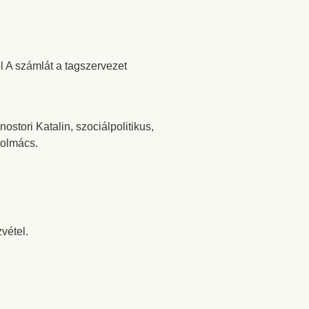
 A számlát a tagszervezet
stori Katalin, szociálpolitikus,
tolmács.
vétel.