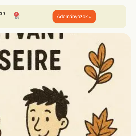
ish
0
Adományozok »