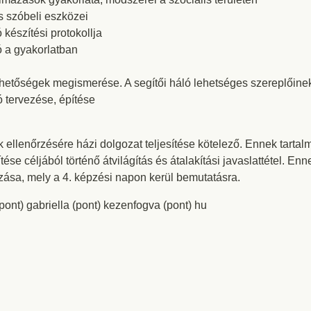
s szóbeli eszközei
észítési protokollja
 a gyakorlatban
ehetőségek megismerése. A segítői háló lehetséges szereplőin
 tervezése, építése
 ellenőrzésére házi dolgozat teljesítése kötelező. Ennek tartal
e céljából történő átvilágítás és átalakítási javaslattétel. Enn
zása, mely a 4. képzési napon kerül bemutatásra.
pont) gabriella (pont) kezenfogva (pont) hu