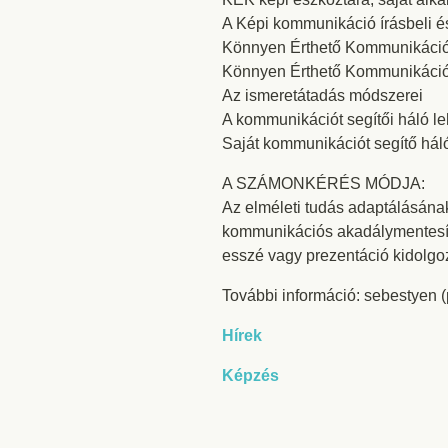
A Képi kommunikáció írásbeli é
Könnyen Érthető Kommunikáció k
Könnyen Érthető Kommunikáció
Az ismeretátadás módszerei
A kommunikációt segítői háló l
Saját kommunikációt segítő háló
A SZÁMONKÉRÉS MÓDJA:
Az elméleti tudás adaptálásának
kommunikációs akadálymentesítés
esszé vagy prezentáció kidolgo
További információ: sebestyen (
Hírek
Képzés