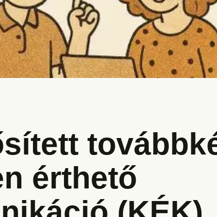
sített továbbk
n érthető
ikáció (KÉK)