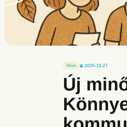
Hírek
2025-10-27
Új minő
Könnye
kommun