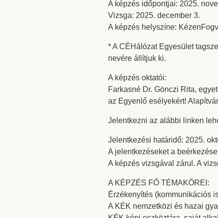
A képzés időpontjai: 2025. nov
Vizsga: 2025. december 3.
A képzés helyszíne: KézenFogva
* A CÉHálózat Egyesület tagsze
nevére állítjuk ki.
A képzés oktatói:
Farkasné Dr. Gönczi Rita, egyet
az Egyenlő esélyekért! Alapítván
Jelentkezni az alábbi linken leh
Jelentkezési határidő: 2025. okt
A jelentkezéseket a beérkezése
A képzés vizsgával zárul. A viz
A KÉPZÉS FŐ TÉMAKÖREI:
Érzékenyítés (kommunikációs isme
A KÉK nemzetközi és hazai gyak
KÉK képi eszköztára, saját alka