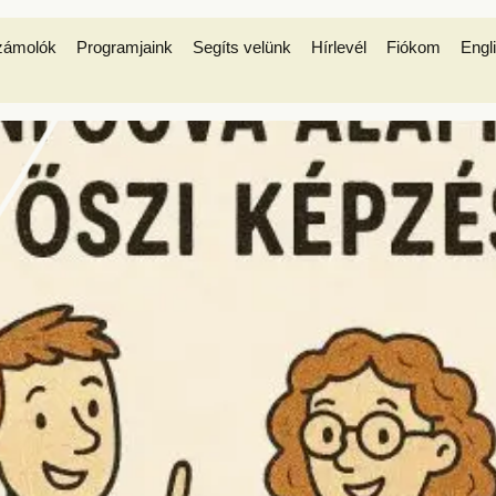
zámolók
Programjaink
Segíts velünk
Hírlevél
Fiókom
Engl