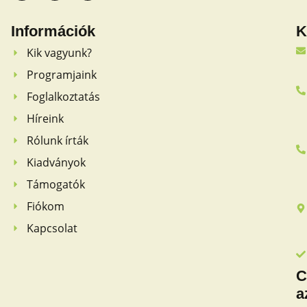
Információk
K
Kik vagyunk?
Programjaink
Foglalkoztatás
Híreink
Rólunk írták
Kiadványok
Támogatók
Fiókom
Kapcsolat
C
a