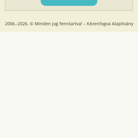
2006.-2026. © Minden jog fenntartva! – Kézenfogva Alapítvány