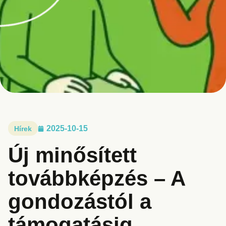
2025-10-15
Hírek
Új minősített
továbbképzés – A
gondozástól a
támogatásig