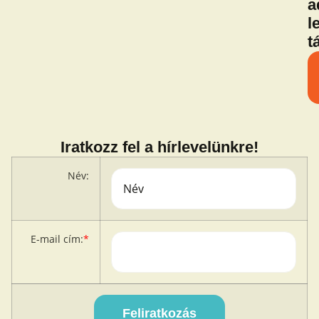
a
l
t
Iratkozz fel a hírlevelünkre!
Név:
E-mail cím:
*