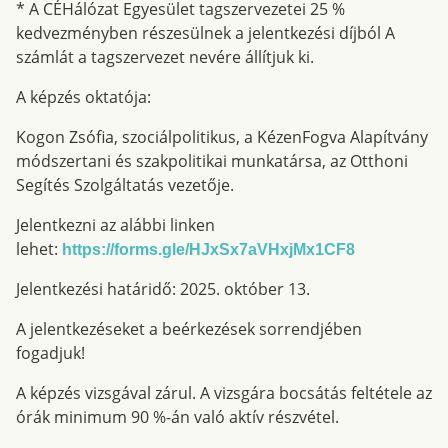
* A CÉHálózat Egyesület tagszervezetei 25 %
kedvezményben részesülnek a jelentkezési díjból A
számlát a tagszervezet nevére állítjuk ki.
A képzés oktatója:
Kogon Zsófia, szociálpolitikus, a KézenFogva Alapítvány
módszertani és szakpolitikai munkatársa, az Otthoni
Segítés Szolgáltatás vezetője.
Jelentkezni az alábbi linken
lehet:
https://forms.gle/HJxSx7aVHxjMx1CF8
Jelentkezési határidő: 2025. október 13.
A jelentkezéseket a beérkezések sorrendjében
fogadjuk!
A képzés vizsgával zárul. A vizsgára bocsátás feltétele az
órák minimum 90 %-án való aktív részvétel.