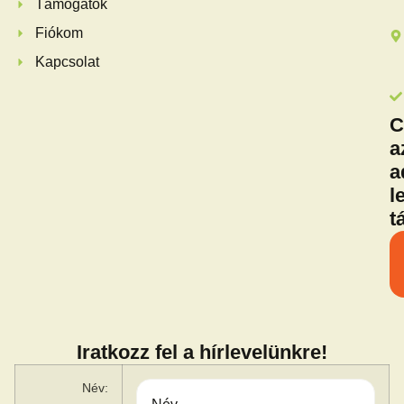
Támogatók
Fiókom
Kapcsolat
C
a
a
l
t
Iratkozz fel a hírlevelünkre!
Név: