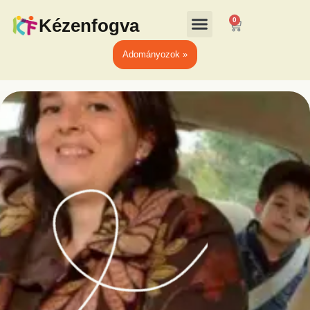
Kézenfogva
0
Adományozok »