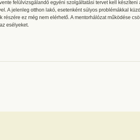
ente felülvizsgálandó egyéni szolgáltatási tervet kell készíteni
l. A jelenleg otthon lakó, esetenként súlyos problémákkal kü
yek részére ez még nem elérhető. A mentorhálózat működése cs
az esélyeket.