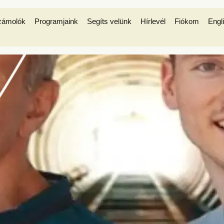
zámolók
Programjaink
Segíts velünk
Hírlevél
Fiókom
Engl