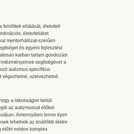
felnőttek ellátását, életviteli
dinációs, életvitelüket
kkal mentorhálózat-szerűen
gítséget és egyéni fejlesztést
amatosan karban tartani gondozási
is intézményeinek segítségével a
gozó autizmus specifikus
át végezhetné, szervezhetné.
ahogy a lakosságon belüli
gíti az autizmussal élőket
ításában. Amennyiben lenne ilyen
esek lehetnek az önállóbb életre
g előírt módon komplex