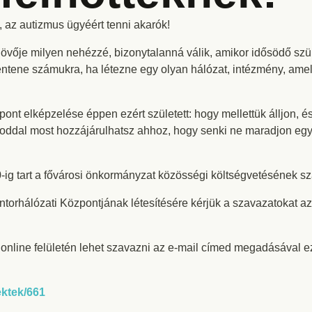
 az autizmus ügyéért tenni akarók!
t jövője milyen nehézzé, bizonytalanná válik, amikor idősödő s
lentene számukra, ha létezne egy olyan hálózat, intézmény, amel
pont elképzelése éppen ezért született: hogy mellettük álljon, é
ddal most hozzájárulhatsz ahhoz, hogy senki ne maradjon egye
0-ig tart a fővárosi önkormányzat közösségi költségvetésének sz
 Mentorhálózati Központjának létesítésére kérjük a szavazatokat 
zat online felületén lehet szavazni az e-mail címed megadásával 
ektek/661