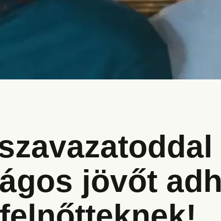
 szavazatoddal
ágos jövőt adh
 felnőtteknek!