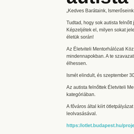
„Kedves Barátaink, Ismerőseink,
Tudtad, hogy sok autista felnőt
Képzeljétek el, milyen sokat je
életük során!
Az Életviteli Mentorhálózati Köz
mindennapokban. A te szavazato
élhessen.
Ismét elindult, és szeptember 3
Az autista felnőttek Életviteli
kategóriában.
A főváros által kiírt ötletpályá
leolvasásával.
https://otlet.budapest.hu/proj