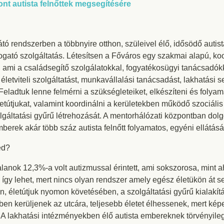
ont autista felnőttek megsegítésére
átó rendszerben a többnyire otthon, szüleivel élő, idősödő autista 
ogató szolgáltatás. Létesítsen a Főváros egy szakmai alapú, koor
, ami a családsegítő szolgálatokkal, fogyatékosügyi tanácsadó
etviteli szolgáltatást, munkavállalási tanácsadást, lakhatási se
! Feladtuk lenne felmérni a szükségleteiket, elkészíteni és foly
életútjukat, valamint koordinálni a kerületekben működő szociál
gáltatási gyűrű létrehozását. A mentorhálózati központban dol
erek akár több száz autista felnőtt folyamatos, egyéni ellátás
ed?
talanok 12,3%-a volt autizmussal érintett, ami sokszorosa, mint 
 így lehet, mert nincs olyan rendszer amely egész életükön át se
ben, életútjuk nyomon követésében, a szolgáltatási gyűrű kialak
en kerüljenek az utcára, teljesebb életet élhessenek, mert kép
 A lakhatási intézményekben élő autista embereknek törvényile