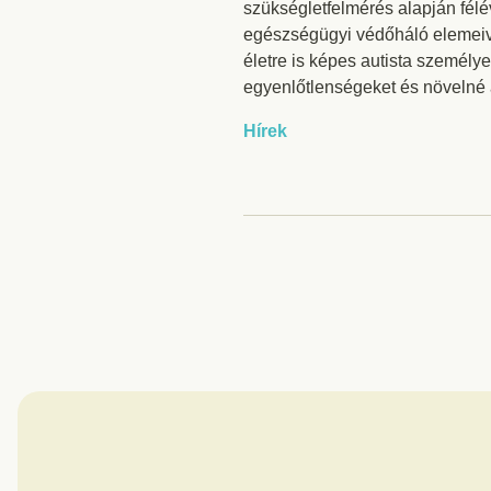
szükségletfelmérés alapján félév
egészségügyi védőháló elemeive
életre is képes autista személ
egyenlőtlenségeket és növelné 
Hírek