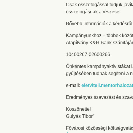
Csak összefogással tudjuk javíta
összefogásnak a részese!
Bővebb információk a kérdésről
Kampányunkhoz – többek között 
Alapítvány K&H Bank számlájá
10400267-02600266
Önkéntes kampányaktivistákat i
gyűjtésében tudnak segíteni a n
e-mail:
eletviteli.mentorhalo
Eredményes szavazást és szava
Köszönettel
Gulyás Tibor”
Fővárosi közösségi költségveté