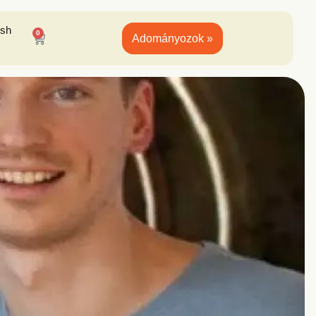
ish
0
Adományozok »