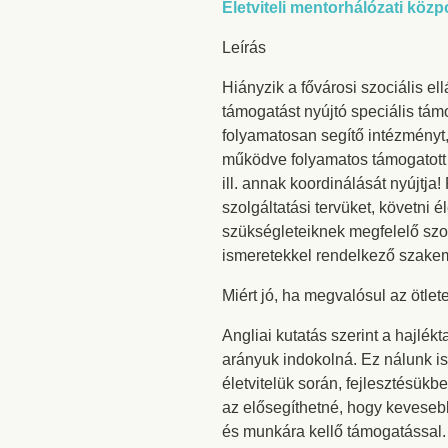
Életviteli mentorhálózati közp
Leírás
Hiányzik a fővárosi szociális ell
támogatást nyújtó speciális tám
folyamatosan segítő intézményt
működve folyamatos támogatott él
ill. annak koordinálását nyújtja
szolgáltatási tervüket, követni 
szükségleteiknek megfelelő szol
ismeretekkel rendelkező szakemb
Miért jó, ha megvalósul az ötlet
Angliai kutatás szerint a hajlék
arányuk indokolná. Ez nálunk is
életvitelük során, fejlesztésük
az elősegíthetné, hogy kevesebb
és munkára kellő támogatással.