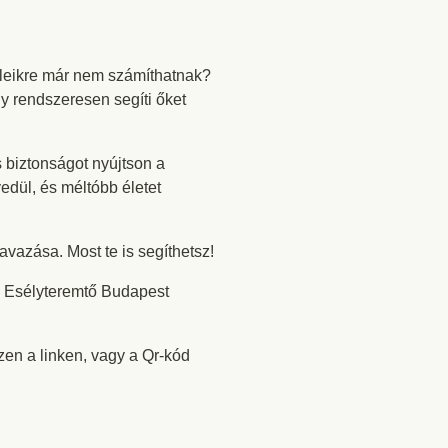
züleikre már nem számíthatnak?
y rendszeresen segíti őket
s biztonságot nyújtson a
dül, és méltóbb életet
avazása. Most te is segíthetsz!
az Esélyteremtő Budapest
ezen a linken, vagy a Qr-kód