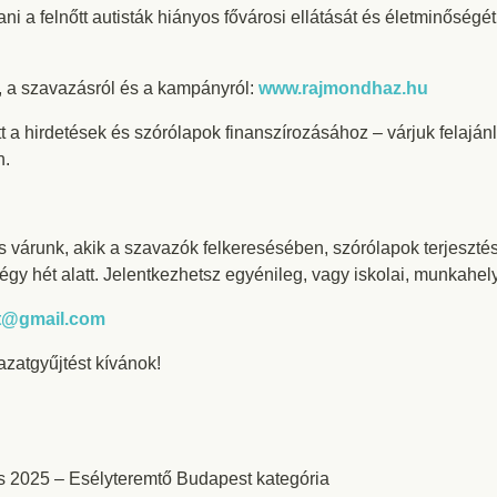
ni a felnőtt autisták hiányos fővárosi ellátását és életminőségé
, a szavazásról és a kampányról:
www.rajmondhaz.hu
a hirdetések és szórólapok finanszírozásához – várjuk felaján
n.
s várunk, akik a szavazók felkeresésében, szórólapok terjeszt
égy hét alatt. Jelentkezhetsz egyénileg, vagy iskolai, munkahel
zat@gmail.com
zatgyűjtést kívánok!
s 2025 – Esélyteremtő Budapest kategória