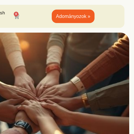
ish
0
Adományozok »