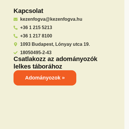
Kapcsolat
kezenfogva@kezenfogva.hu
+36 1 215 5213
+36 1 217 8100
1093 Budapest, Lónyay utca 19.
18050495-2-43
Csatlakozz az adományozók
lelkes táborához
Adományozok »