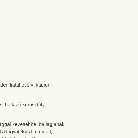
en fiatal esélyt kapjon,
t ballagó korosztály
ággal kevesebbel ballagjanak,
a fogyatékos fiatalokat,