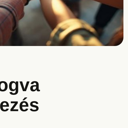
Fogva
ezés