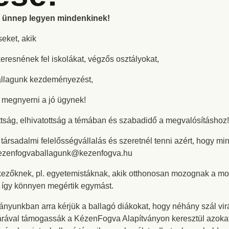
di ünnep legyen mindenkinek!
eket, akik
resnének fel iskolákat, végzős osztályokat,
llagunk kezdeményezést,
t megnyerni a jó ügynek!
ottság, elhivatottság a témában és szabadidő a megvalósításhoz!
rsadalmi felelősségvállalás és szeretnél tenni azért, hogy mind
 kezenfogvaballagunk@kezenfogva.hu
kezőknek, pl. egyetemistáknak, akik otthonosan mozognak a mos
 így könnyen megértik egymást.
unkban arra kérjük a ballagó diákokat, hogy néhány szál vir
árával támogassák a KézenFogva Alapítványon keresztül azokat 