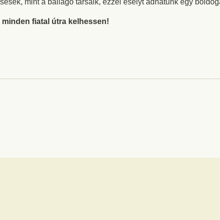
ések, mint a ballagó társaik, ezzel esélyt adhatunk egy boldoga
 minden fiatal útra kelhessen!