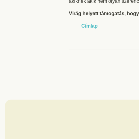
akiknek akik nem olyan szerencs
Virág helyett támogatás, hogy
Címlap