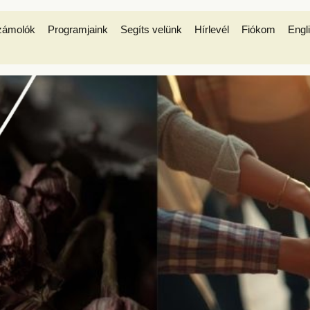
zámolók
Programjaink
Segíts velünk
Hírlevél
Fiókom
Engl