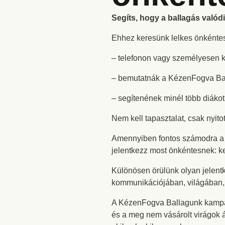
Segíts, hogy a ballagás való
Ehhez keresünk lelkes önkéntes
– telefonon vagy személyesen ke
– bemutatnák a KézenFogva Ba
– segítenének minél több diáko
Nem kell tapasztalat, csak nyit
Amennyiben fontos számodra a tá
jelentkezz most önkéntesnek:
Különösen örülünk olyan jelent
kommunikációjában, világában,
A KézenFogva Ballagunk kampány
és a meg nem vásárolt virágok 