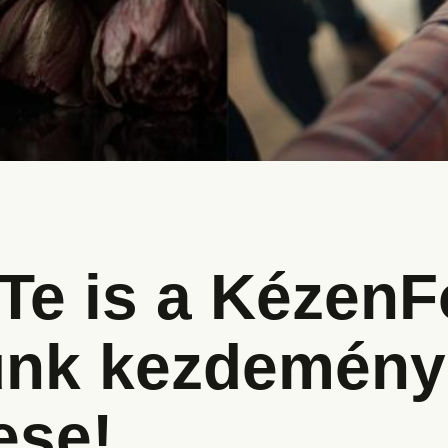
 Te is a Kézen
unk kezdemény
ese!