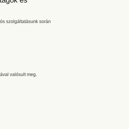
dtagok és
iós szolgáltatásunk során
ával valósult meg.