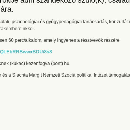
rökbe adni szándékozó szülő(k), csalá
ára.
solati, pszichológiai és gyógypedagógiai tanácsadás, konzultác
zakembereinkkel.
en 60 perc/alkalom, amely ingyenes a résztvevők részére
gle/QLEbRRBwwxBDUi8s8
ek (kukac) kezenfogva (pont) hu
és a Slachta Margit Nemzeti Szociálpolitikai Intézet támogatás