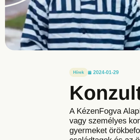
Hírek
2024-01-29
Konzul
A KézenFogva Alapí
vagy személyes konz
gyermeket örökbefog