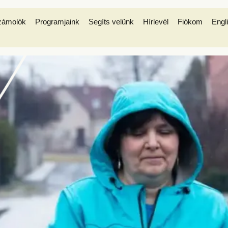
zámolók
Programjaink
Segíts velünk
Hírlevél
Fiókom
Engl