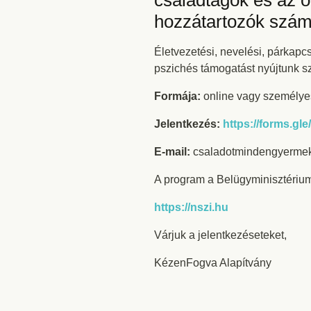
családtagok és az ö
hozzátartozók szám
Életvezetési, nevelési, párkapc
pszichés támogatást nyújtunk s
Formája:
online vagy személyes
Jelentkezés:
https://forms.
E-mail:
csaladotmindengyermekn
A program a Belügyminisztérium 
https://nszi.hu
Várjuk a jelentkezéseteket,
KézenFogva Alapítvány