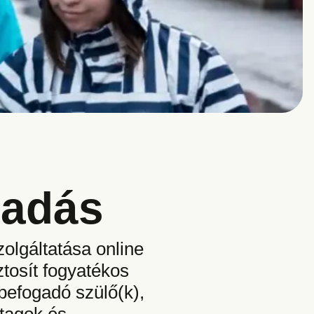
sadás
lgáltatása online
tosít fogyatékos
befogadó szülő(k),