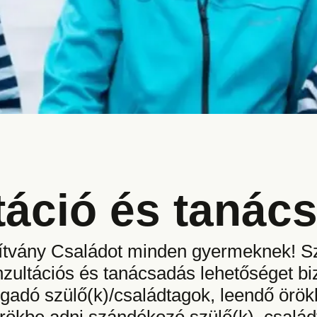
táció és tanác
tvány Családot minden gyermeknek! Szo
ultációs és tanácsadás lehetőséget biz
adó szülő(k)/családtagok, leendő örök