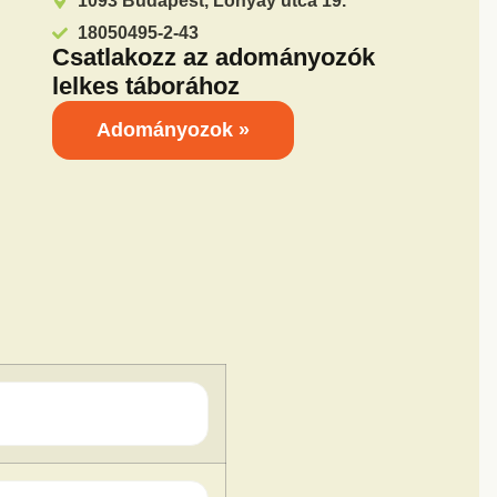
1093 Budapest, Lónyay utca 19.
18050495-2-43
Csatlakozz az adományozók
lelkes táborához
Adományozok »