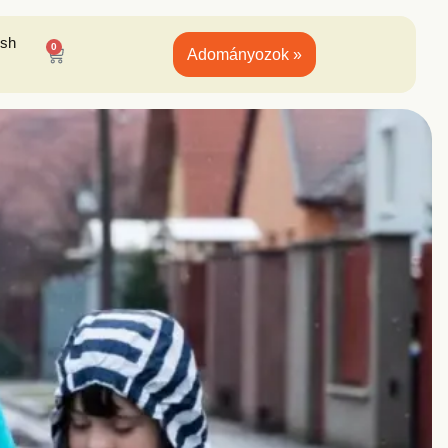
ish
0
Adományozok »